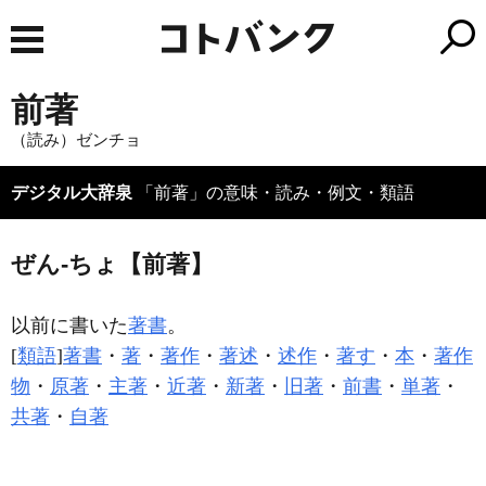
前著
（読み）ゼンチョ
デジタル大辞泉
「前著」の意味・読み・例文・類語
ぜん‐ちょ【前著】
以前に書いた
著書
。
[
類語
]
著書
・
著
・
著作
・
著述
・
述作
・
著す
・
本
・
著作
物
・
原著
・
主著
・
近著
・
新著
・
旧著
・
前書
・
単著
・
共著
・
自著