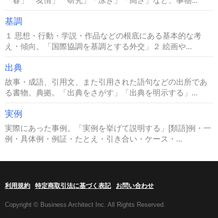
「春」「友情」「研究」「泳ぎ」「高さ」など、事物...
基調
１ 思想・行動・学説・作品などの根底にある基本的な考
え・傾向。「国際協調を基調とする外交」２ 絵画や...
出典
故事・成語、引用文、また引用された語句などの出所であ
る書物。典拠。「出典をさがす」「出典を明示する」...
実例
実際にあった事例。「実例を挙げて説明する」[類語]例・一
例・具体例・例証・たとえ・引き合い・ケース・...
利用規約
特定商取引法に基づく表記
お問い合わせ
Copyright © Business Architect Inc. All Rights Reserved.