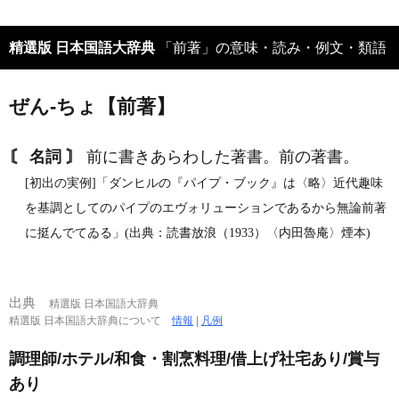
精選版 日本国語大辞典
「前著」の意味・読み・例文・類語
ぜん‐ちょ【前著】
〘 名詞 〙
前に書きあらわした著書。前の著書。
[初出の実例]「ダンヒルの『パイプ・ブック』は〈略〉近代趣味
を基調としてのパイプのエヴォリューションであるから無論前著
に挺んでてゐる」(出典：読書放浪（1933）〈内田魯庵〉煙本)
出典
精選版 日本国語大辞典
精選版 日本国語大辞典について
情報
|
凡例
調理師/ホテル/和食・割烹料理/借上げ社宅あり/賞与
あり