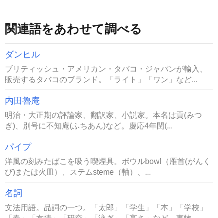
関連語をあわせて調べる
ダンヒル
ブリティッシュ・アメリカン・タバコ・ジャパンが輸入、
販売するタバコのブランド。「ライト」「ワン」など...
内田魯庵
明治・大正期の評論家、翻訳家、小説家。本名は貢(みつ
ぎ)、別号に不知庵(ふちあん)など。慶応4年閏(...
パイプ
洋風の刻みたばこを吸う喫煙具。ボウルbowl（雁首(がんく
び)または火皿）、ステムsteme（軸）、...
名詞
文法用語。品詞の一つ。「太郎」「学生」「本」「学校」