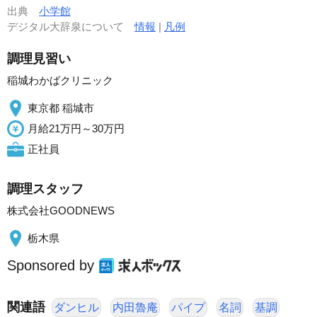
出典
小学館
デジタル大辞泉について
情報
|
凡例
調理見習い
稲城わかばクリニック
東京都 稲城市
月給21万円～30万円
正社員
調理スタッフ
株式会社GOODNEWS
栃木県
Sponsored by
関連語
ダンヒル
内田魯庵
パイプ
名詞
基調