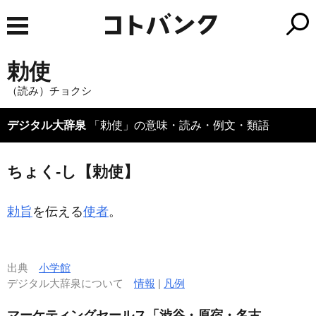
勅使
（読み）チョクシ
デジタル大辞泉
「勅使」の意味・読み・例文・類語
ちょく‐し【勅使】
勅旨
を伝える
使者
。
出典
小学館
デジタル大辞泉について
情報
|
凡例
マーケティングセールス「渋谷・原宿・名古