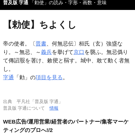
普及版 字通
「勅使」の読み・字形・画数・意味
【勅使】ちよくし
帝の使者。〔
晋書
、何無忌伝〕桓氏（玄）強
な
り。～無忌、～
義兵
を擧げて
京口
を
ふ。無忌僞り
て傳詔
を
け、敕
と
す。
中、敢て動く
無
し。
字通
「勅」の
項目を見る
。
出典
平凡社「普及版 字通」
普及版 字通について
情報
WEB広告/運用営業/経営者のパートナー/集客マーケ
ティングのプロへ!/2