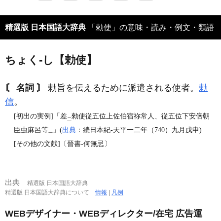
精選版 日本国語大辞典
「勅使」の意味・読み・例文・類語
ちょく‐し【勅使】
〘 名詞 〙
勅旨を伝えるために派遣される使者。
勅
信
。
[初出の実例]「差
勑使従五位上佐伯宿祢常人、従五位下安倍朝
二
臣虫麻呂等
」(
出典
：続日本紀‐天平一二年（740）九月戊申)
一
[その他の文献]〔晉書‐何無忌〕
出典
精選版 日本国語大辞典
精選版 日本国語大辞典について
情報
|
凡例
WEBデザイナー・WEBディレクター/在宅 広告運