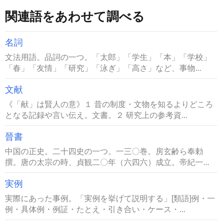
関連語をあわせて調べる
名詞
文法用語。品詞の一つ。「太郎」「学生」「本」「学校」
「春」「友情」「研究」「泳ぎ」「高さ」など、事物...
文献
《「献」は賢人の意》１ 昔の制度・文物を知るよりどころ
となる記録や言い伝え。文書。２ 研究上の参考資...
晉書
中国の正史。二十四史の一つ。一三〇巻。房玄齢ら奉勅
撰。唐の太宗の時、貞観二〇年（六四六）成立。帝紀一...
実例
実際にあった事例。「実例を挙げて説明する」[類語]例・一
例・具体例・例証・たとえ・引き合い・ケース・...