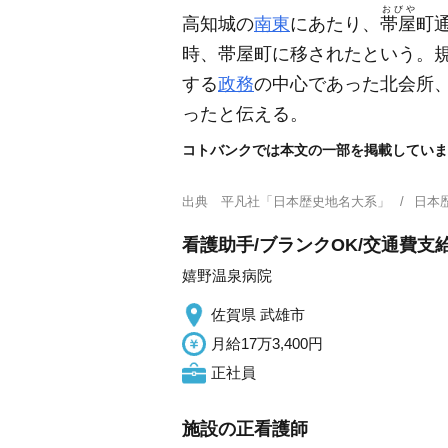
おびや
高知城の
南東
にあたり、
帯屋
町
時、帯屋町に移されたという。
する
政務
の中心であった北会所
ったと伝える。
コトバンクでは本文の一部を掲載していま
出典
平凡社「日本歴史地名大系」
日本
看護助手/ブランクOK/交通費支
嬉野温泉病院
佐賀県 武雄市
月給17万3,400円
正社員
施設の正看護師