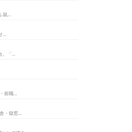
...
..
「...
職...
獄窓...