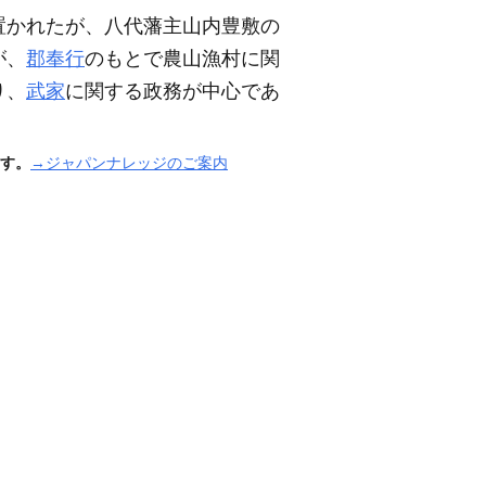
置かれたが、八代藩主山内豊敷の
が、
郡奉行
のもとで農山漁村に関
り、
武家
に関する政務が中心であ
す。
→ジャパンナレッジのご案内