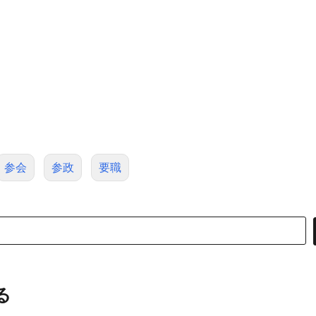
参会
参政
要職
る