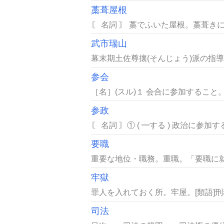
藁葺屋根
〘 名詞 〙 藁でふいた屋根。藁葺き
武市瑞山
幕末期土佐尊攘(そんじょう)派の指導者
参会
［名］(スル)１ 会合に参加すること
参政
〘 名詞 〙① ( ━する ) 政治に参加
要職
重要な地位・職務。重職。「要職に就
牢獄
罪人を入れておく所。牢屋。[類語]
司法