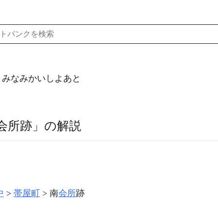
）みなみかいしよあと
会所跡」の解説
中
帯屋町
南
会所
跡