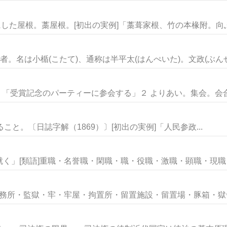
にした屋根。藁屋根。[初出の実例]「藁葺家根、竹の本椽附。向ふ鼠
。名は小楯(こたて)、通称は半平太(はんぺいた)。文政(ぶんせ.
。「受賞記念のパーティーに参会する」２ よりあい。集会。会合。
すること。〔日誌字解（1869）〕[初出の実例]「人民参政...
く」[類語]重職・名誉職・閑職・職・役職・激職・顕職・現職・前
刑務所・監獄・牢・牢屋・拘置所・留置施設・留置場・豚箱・獄舎・