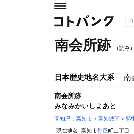
南会所跡
（読み
日本歴史地名大系
「南
南会所跡
みなみかいしよあと
高知県：高知市
高知城下
郭
[現在地名]
高知市
帯屋
町二丁目