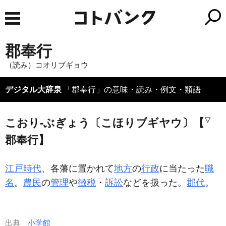
郡奉行
（読み）コオリブギョウ
デジタル大辞泉
「郡奉行」の意味・読み・例文・類語
▽
こおり‐ぶぎょう〔こほりブギヤウ〕【
郡奉行】
江戸時代
、各藩に置かれて
地方
の
行政
に当たった
職
名
。
農民
の
管理
や
徴税
・
訴訟
などを扱った。
郡代
。
出典
小学館