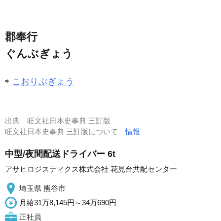
郡奉行
ぐんぶぎょう
⇨
こおりぶぎょう
出典
旺文社日本史事典 三訂版
旺文社日本史事典 三訂版について
情報
中型/夜間配送ドライバー 6t
アサヒロジスティクス株式会社 花見台共配センター
埼玉県 熊谷市
月給31万8,145円～34万690円
正社員