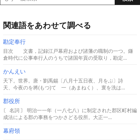
関連語をあわせて調べる
勘定奉行
目次 文書，記録江戸幕府および諸藩の職制の一つ。鎌
倉時代に公事奉行人のうちで諸国年貢の受取り，勘定...
かんえい
天下。世界。唐・劉禹錫〔八月十五日夜、月をぶ〕詩
天、今夜のを將(もつ)て 一（あまねく）、寰を洗は...
郡役所
〘 名詞 〙 明治一一年（一八七八）に制定された郡区町村編
成法による郡の事務をつかさどる役所。大正一...
幕府領