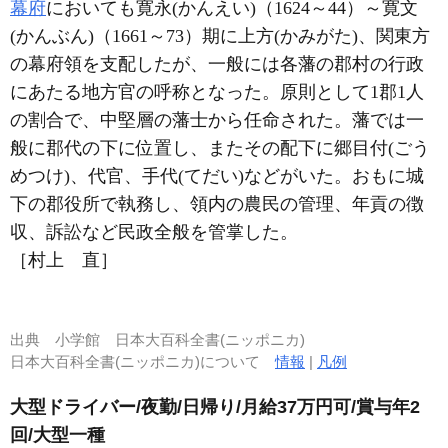
幕府
においても寛永(かんえい)（1624～44）～寛文
(かんぶん)（1661～73）期に上方(かみがた)、関東方
の幕府領を支配したが、一般には各藩の郡村の行政
にあたる地方官の呼称となった。原則として1郡1人
の割合で、中堅層の藩士から任命された。藩では一
般に郡代の下に位置し、またその配下に郷目付(ごう
めつけ)、代官、手代(てだい)などがいた。おもに城
下の郡役所で執務し、領内の農民の管理、年貢の徴
収、訴訟など民政全般を管掌した。
［村上 直］
出典
小学館 日本大百科全書(ニッポニカ)
日本大百科全書(ニッポニカ)について
情報
|
凡例
大型ドライバー/夜勤/日帰り/月給37万円可/賞与年2
回/大型一種