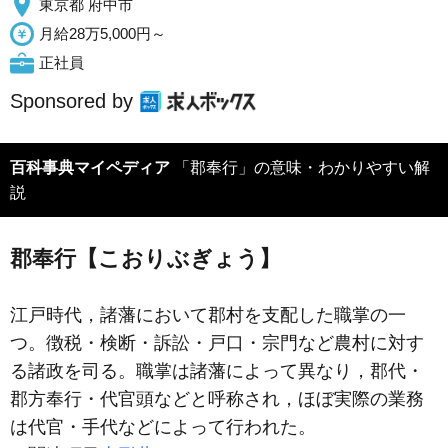
東京都 府中市
月給28万5,000円～
正社員
Sponsored by
百科事典マイペディア
「郡奉行」の意味・わかりやすい解
説
郡奉行【こおりぶぎょう】
江戸時代，諸藩において郡村を支配した職掌の一
つ。徴税・検断・訴訟・戸口・宗門など農村に対す
る諸政を司る。職掌は諸藩によって異なり，郡代・
郡方奉行・代官頭などと呼称され，ほぼ実際の業務
は代官・手代などによって行われた。