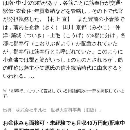
は南･中･北の3筋があり，各筋ごとに筋奉行が交通･
駅伝･衣食住･年貢収納などを管轄し，その下で代官
が分担執務した。【村上 直】 また豊前の小倉藩で
は，藩内を企救（きく）･田川･京都（みやこ）･仲
津･築城（ついき）･上毛（こうげ）の6郡に分け，各
郡に郡奉行（こおりぶぎよう）が配置されていた
が，郡奉行は筋奉行とも呼ばれていた。このように
小倉藩では郡と筋がいっしょのものとされるが，筋
の呼称は藩主小笠原氏の信州統治時代に由来すると
いわれる。…
※「郡奉行」について言及している用語解説の一部を掲載していま
す。
出典｜
株式会社平凡社「世界大百科事典（旧版）」
お盆休みも面接可・未経験でも月収40万円超/配車中