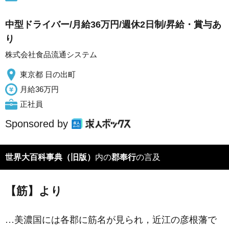
中型ドライバー/月給36万円/週休2日制/昇給・賞与あ
り
株式会社食品流通システム
東京都 日の出町
月給36万円
正社員
Sponsored by
世界大百科事典（旧版）
内の
郡奉行
の言及
【筋】より
…美濃国には各郡に筋名が見られ，近江の彦根藩で