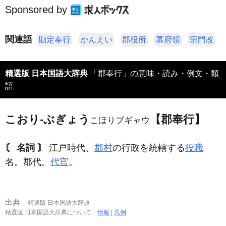
Sponsored by
関連語
勘定奉行
かんえい
郡役所
幕府領
宗門改
精選版 日本国語大辞典
「郡奉行」の意味・読み・例文・類
語
こおり‐ぶぎょう
【郡奉行】
こほりブギャウ
〘 名詞 〙
江戸時代、
郡村
の行政を統轄する
役職
名。郡代。
代官
。
出典
精選版 日本国語大辞典
精選版 日本国語大辞典について
情報
|
凡例