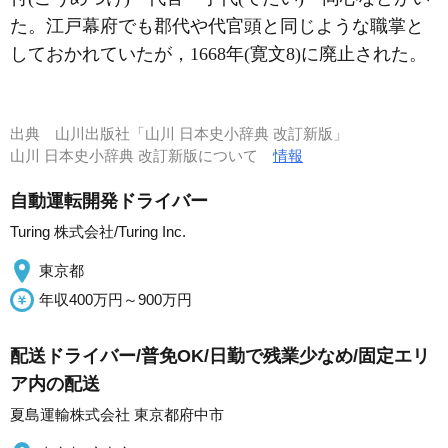
た。江戸幕府でも郡代や代官頭と同じような職掌と
しておかれていたが，1668年(寛文8)に廃止された。
出典
山川出版社「山川 日本史小辞典 改訂新版」
山川 日本史小辞典 改訂新版について
情報
自動運転開発ドライバー
Turing 株式会社/Turing Inc.
東京都
年収400万円～900万円
配送ドライバー/普免OK/日勤で残業少なめ/固定エリ
ア内の配送
夏島運輸株式会社 東京都府中市