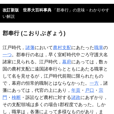
改訂新版 世界大百科事典
「郡奉行」の意味・わかりやす
い解説
郡奉行 (こおりぶぎょう)
江戸時代，
諸藩
において
農村
支配
にあたった
職掌
の
一つ
。郡奉行の名は，早く室町時代中ごろ守護大名
諸家に見られる。江戸時代，
幕府
にあっては，数ヵ
国の農村支配に遠国諸奉行らとともにあたる職掌と
して名を見せるが，江戸時代前期に限られたもの
で，幕府の恒常的職制とはならなかった。
一方
，諸
藩にあっては，代官の上にあり，
年貢
・
戸口
・
宗
門
・
検断
・訴訟など農村に対する
諸政
にあずかり，
その支配領域は多くの場合1郡程度であった。しか
し，職掌は，各藩によって多様なものがあり，ま