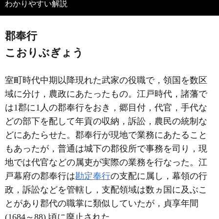
わかりやすい解説
郡奉行
こおりぶぎょう
室町時代中期以降現れた武家の役職で，領国を数区
域に分け，農政にあたったもの。江戸時代，諸藩で
は1郡に1人の郡奉行をおき，郷目付，代官，手代な
どの部下を配して年貢の収納，訴訟，農民の統制な
どにあたらせた。郡奉行が現地で業務にあたること
もあったが，普通は城下の郡役所で事務を司り，現
地では代官などの属吏が実際の業務を行なった。江
戸幕府の郡奉行は
勘定奉行
の支配に属し，幕領の行
政，訴訟などを管轄し，支配領域は数ヵ国に及ぶこ
とがあり郡代の職掌に類似していたが，貞享年間
(1684～88) 頃に廃止された。