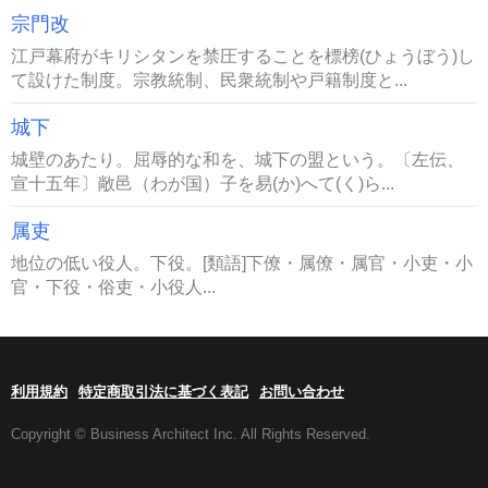
宗門改
江戸幕府がキリシタンを禁圧することを標榜(ひょうぼう)し
て設けた制度。宗教統制、民衆統制や戸籍制度と...
城下
城壁のあたり。屈辱的な和を、城下の盟という。〔左伝、
宣十五年〕敞邑（わが国）子を易(か)へて(く)ら...
属吏
地位の低い役人。下役。[類語]下僚・属僚・属官・小吏・小
官・下役・俗吏・小役人...
利用規約
特定商取引法に基づく表記
お問い合わせ
Copyright © Business Architect Inc. All Rights Reserved.