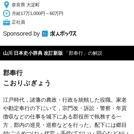
奈良県 大淀町
月給17万1,000円～60万円
正社員
Sponsored by
山川 日本史小辞典 改訂新版
「郡奉行」の解説
郡奉行
こおりぶぎょう
江戸時代，諸藩の農政・行政を統轄した役職。家老
や勘定奉行の下にいて，宗門改・訴訟・警察・年貢
徴収などの仕事を城下にある郡役所で執務する一
方，郡内の巡見・巡察などを行った。配下には郷目
付(ごうめつけ)・代官・手代(てだい)・同心などがい