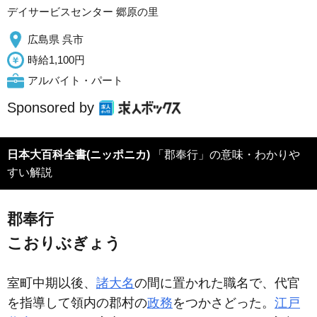
デイサービスセンター 郷原の里
広島県 呉市
時給1,100円
アルバイト・パート
Sponsored by
日本大百科全書(ニッポニカ)
「郡奉行」の意味・わかりや
すい解説
郡奉行
こおりぶぎょう
室町中期以後、
諸大名
の間に置かれた職名で、代官
を指導して領内の郡村の
政務
をつかさどった。
江戸