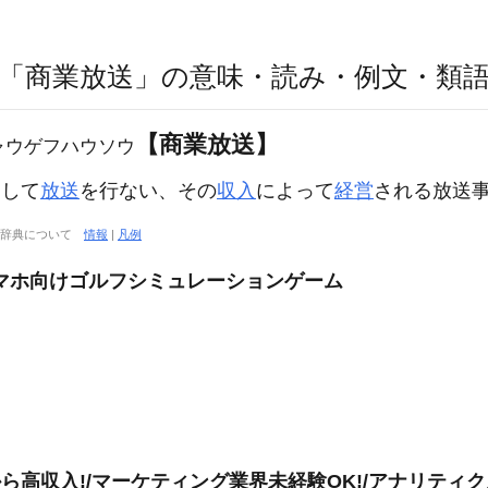
「商業放送」の意味・読み・例文・類
【商業放送】
ャウゲフハウソウ
として
放送
を行ない、その
収入
によって
経営
される放送
大辞典について
情報
|
凡例
マホ向けゴルフシミュレーションゲーム
高収入!/マーケティング業界未経験OK!/アナリティクス研