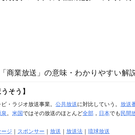
「商業放送」の意味・わかりやすい解
ほうそう】
レビ・ラジオ放送事業。
公共放送
に対比していう。
放送
源泉
。
米国
ではその放送のほとんど
全部
，
日本
でも
民間
セージ
｜
スポンサー
｜
放送
｜
放送法
｜
琉球放送