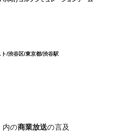
/渋谷区/東京都/渋谷駅
）
内の
商業放送
の言及