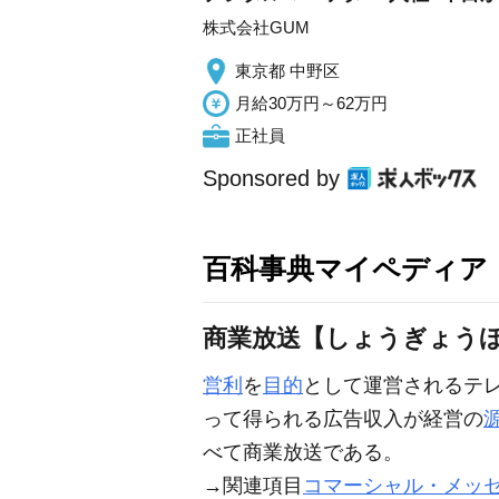
株式会社GUM
東京都 中野区
月給30万円～62万円
正社員
Sponsored by
百科事典マイペディア
商業放送【しょうぎょう
営利
を
目的
として運営されるテ
って得られる広告収入が経営の
べて商業放送である。
→関連項目
コマーシャル・メッ