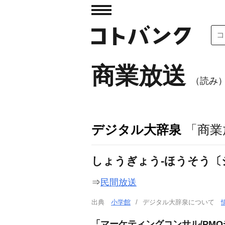
商業放送
（読み
デジタル大辞泉
「商業
しょうぎょう‐ほうそう〔
⇒
民間放送
出典
小学館
デジタル大辞泉について
「マーケティングコンサル/PM