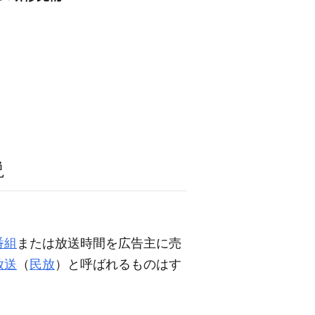
説
番組
または放送時間を広告主に売
放送
（
民放
）と呼ばれるものはす