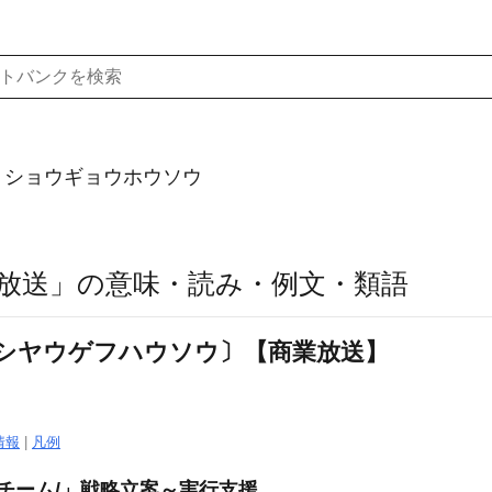
）ショウギョウホウソウ
放送」の意味・読み・例文・類語
シヤウゲフハウソウ〕【商業放送】
情報
|
凡例
Oチーム/」戦略立案～実行支援