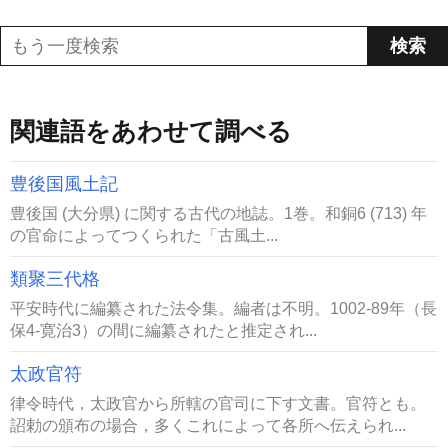
関連語をあわせて調べる
豊後国風土記
豊後国 (大分県) に関する古代の地誌。1巻。和銅6 (713) 年
の官命によってつくられた「古風土...
類聚三代格
平安時代に編纂された法令集。編者は不明。1002-89年（長
保4-寛治3）の間に編纂されたと推定され...
太政官符
律令時代，太政官から所轄の官司に下す文書。官符とも。
詔勅の頒布の場合，多くこれによって各所へ伝えられ...