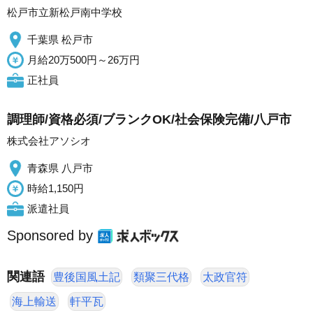
松戸市立新松戸南中学校
千葉県 松戸市
月給20万500円～26万円
正社員
調理師/資格必須/ブランクOK/社会保険完備/八戸市
株式会社アソシオ
青森県 八戸市
時給1,150円
派遣社員
Sponsored by
関連語
豊後国風土記
類聚三代格
太政官符
海上輸送
軒平瓦