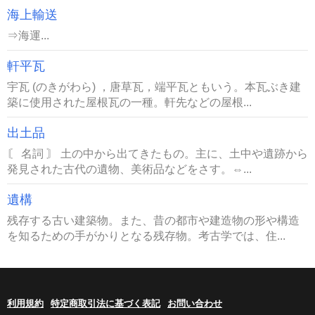
海上輸送
⇒海運...
軒平瓦
宇瓦 (のきがわら) ，唐草瓦，端平瓦ともいう。本瓦ぶき建
築に使用された屋根瓦の一種。軒先などの屋根...
出土品
〘 名詞 〙 土の中から出てきたもの。主に、土中や遺跡から
発見された古代の遺物、美術品などをさす。⇔...
遺構
残存する古い建築物。また、昔の都市や建造物の形や構造
を知るための手がかりとなる残存物。考古学では、住...
利用規約
特定商取引法に基づく表記
お問い合わせ