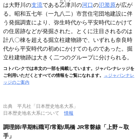
おとづ
は大野川の
支流
である
乙津
川の
河口
の
氾濫原
が広が
る。昭和五七年
（一九八二）
市営住宅団地建設に伴
う発掘調査により、弥生時代から平安時代にかけて
の住居跡などが発掘された。とくに注目されるのは
計八〇棟を超える掘立柱建物跡で、いずれも奈良時
代から平安時代の初めにかけてのものであった。掘
立柱建物跡は大きく二つのグループに分けられる。
コトバンクでは本文の一部を掲載しています。ジャパンナレッジを
ご利用いただくとすべての情報をご覧になれます。
→ジャパンナレ
ッジのご案内
出典
平凡社「日本歴史地名大系」
日本歴史地名大系について
情報
調理師/早期転職可/常勤/馬橋 JR常磐線「上野～取
手」