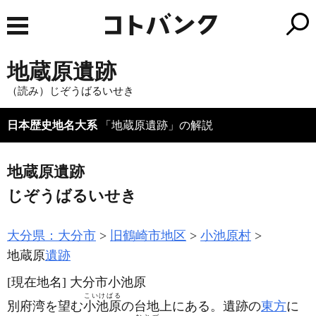
地蔵原遺跡
（読み）じぞうばるいせき
日本歴史地名大系
「地蔵原遺跡」の解説
地蔵原遺跡
じぞうばるいせき
大分県：大分市
旧鶴崎市地区
小池原村
地蔵原
遺跡
[現在地名]
大分市小池原
こいけばる
別府湾を望む
小池原
の台地上にある。遺跡の
東方
に