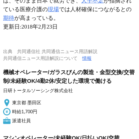
ば、そのまま日本で就労でき、
人手不足
が指摘され
ている医療介護の
現場
では人材確保につながるとの
期待
が高まっている。
更新日:
2018年2月23日
出典
共同通信社 共同通信ニュース用語解説
共同通信ニュース用語解説について
情報
機械オペレーター/ガラスびんの製造・金型交換/交替
制/未経験OK/4勤2休/安定した環境で働ける
日研トータルソーシング株式会社
東京都 墨田区
時給1,700円
派遣社員
マシンオペレーター/未経験OK/日払いOK/交替