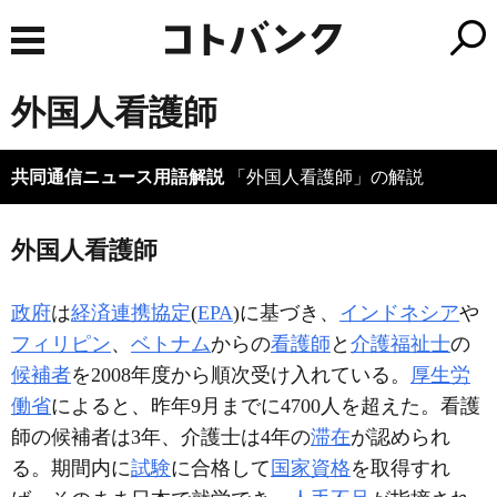
外国人看護師
共同通信ニュース用語解説
「外国人看護師」の解説
外国人看護師
政府
は
経済連携協定
(
EPA
)に基づき、
インドネシア
や
フィリピン
、
ベトナム
からの
看護師
と
介護福祉士
の
候補者
を2008年度から順次受け入れている。
厚生労
働省
によると、昨年9月までに4700人を超えた。看護
師の候補者は3年、介護士は4年の
滞在
が認められ
る。期間内に
試験
に合格して
国家資格
を取得すれ