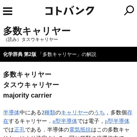
多数キャリヤー
（読み）タスウキャリヤー
化学辞典 第2版
「多数キャリヤー」の解説
多数キャリヤー
タスウキャリヤー
majority carrier
半導体
中にある2
種類
の
キャリヤー
の
うち
，多数個
存
在
するキャリヤー．
n型半導体
では電子，
p型半導体
では
正孔
である．半導体の
電気抵抗
はこの多数キャ