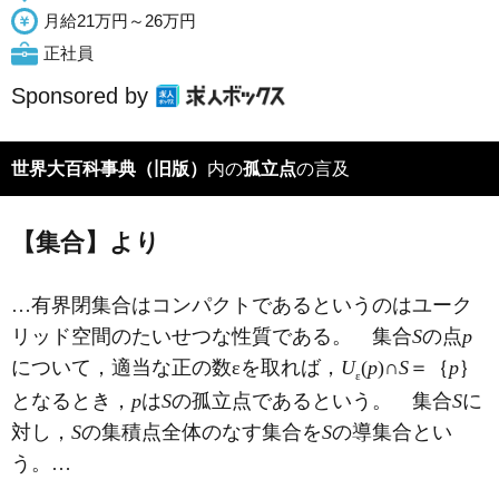
月給21万円～26万円
正社員
Sponsored by
世界大百科事典（旧版）
内の
孤立点
の言及
【集合】より
…有界閉集合は
コンパクト
であるというのはユーク
リッド空間のたいせつな性質である。 集合
S
の点
p
について，適当な正の数εを取れば，
U
(
p
)∩
S
＝｛
p
｝
ε
となるとき，
p
は
S
の孤立点であるという。 集合
S
に
対し，
S
の集積点全体のなす集合を
S
の導集合とい
う。…