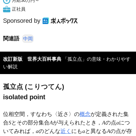
月給30万円～
正社員
Sponsored by
関連語
中岡
改訂新版 世界大百科事典
「孤立点」の意味・わかりやす
い解説
孤立点 (こりつてん)
isolated point
位相空間，すなわち〈近さ〉の
概念
が定義された集
合
S
とその部分集合
A
が与えられたとき，
A
の点
a
につ
いてみれば，
a
のどんな
近く
にも
a
と異なる
A
の点が存