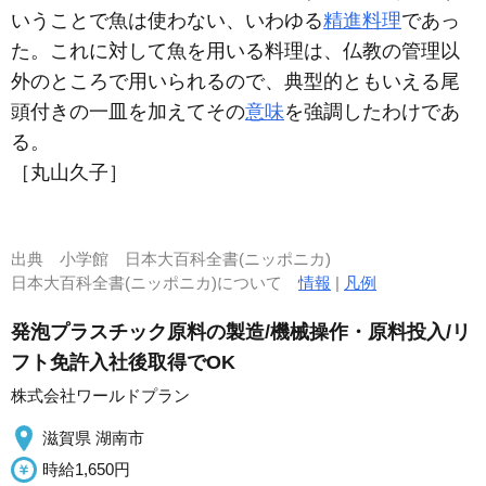
いうことで魚は使わない、いわゆる
精進料理
であっ
た。これに対して魚を用いる料理は、仏教の管理以
外のところで用いられるので、典型的ともいえる尾
頭付きの一皿を加えてその
意味
を強調したわけであ
る。
［丸山久子］
出典
小学館 日本大百科全書(ニッポニカ)
日本大百科全書(ニッポニカ)について
情報
|
凡例
発泡プラスチック原料の製造/機械操作・原料投入/リ
フト免許入社後取得でOK
株式会社ワールドプラン
滋賀県 湖南市
時給1,650円