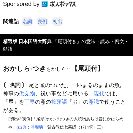
Sponsored by
関連語
名詞
実例
初出
精選版 日本国語大辞典
「尾頭付き」の意味・読み・例文・
類語
おかしら‐つき
【尾頭付】
をかしら‥
〘 名詞 〙
尾と頭のついた、一匹まるのままの魚。
神事の
供え物
、祝い事などに用いる。
現代
では、
「尾」を
丁寧
の意の
接頭語
「お」の
意識
で使うこと
がある。
[初出の実例]「尾頭
つきの大焼物あぢは昔にかはらめ
(オカシラ)
や」(
出典
：
浄瑠璃
・賀古教信七墓廻（1714頃）三)