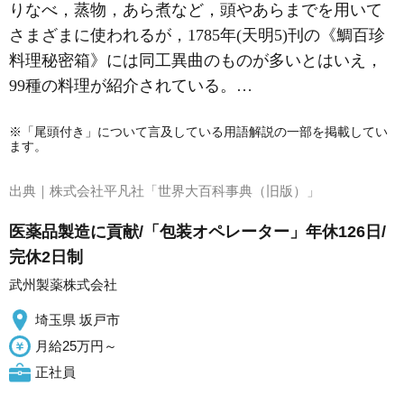
りなべ，蒸物，あら煮など，頭やあらまでを用いて
さまざまに使われるが，1785年(天明5)刊の《鯛百珍
料理秘密箱》には同工異曲のものが多いとはいえ，
99種の料理が紹介されている。…
※「尾頭付き」について言及している用語解説の一部を掲載してい
ます。
出典｜
株式会社平凡社「世界大百科事典（旧版）」
医薬品製造に貢献/「包装オペレーター」年休126日/
完休2日制
武州製薬株式会社
埼玉県 坂戸市
月給25万円～
正社員