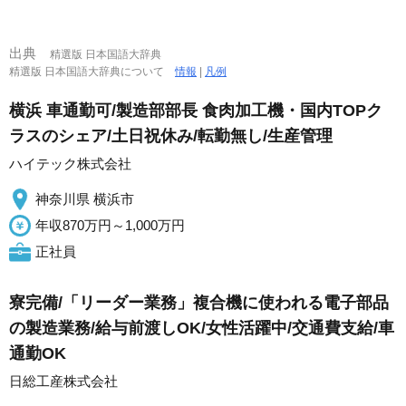
出典
精選版 日本国語大辞典
精選版 日本国語大辞典について
情報
|
凡例
横浜 車通勤可/製造部部長 食肉加工機・国内TOPク
ラスのシェア/土日祝休み/転勤無し/生産管理
ハイテック株式会社
神奈川県 横浜市
年収870万円～1,000万円
正社員
寮完備/「リーダー業務」複合機に使われる電子部品
の製造業務/給与前渡しOK/女性活躍中/交通費支給/車
通勤OK
日総工産株式会社