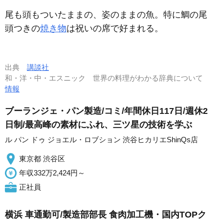
尾も頭もついたままの、姿のままの魚。特に鯛の尾
頭つきの
焼き物
は祝いの席で好まれる。
出典
講談社
和・洋・中・エスニック 世界の料理がわかる辞典について
情報
ブーランジェ・パン製造/コミ/年間休日117日/週休2
日制/最高峰の素材にふれ、三ツ星の技術を学ぶ
ル パン ドゥ ジョエル・ロブション 渋谷ヒカリエShinQs店
東京都 渋谷区
年収332万2,424円～
正社員
横浜 車通勤可/製造部部長 食肉加工機・国内TOPク