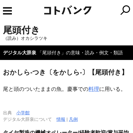
尾頭付き
（読み）オカシラツキ
デジタル大辞泉
「尾頭付き」の意味・読み・例文・類語
おかしら‐つき〔をかしら‐〕【尾頭付き】
尾と頭のついたままの魚。慶事での
料理
に用いる。
出典
小学館
デジタル大辞泉について
情報
|
凡例
タイヤ製造の機械オペレーター/経験者歓迎/賞与平均