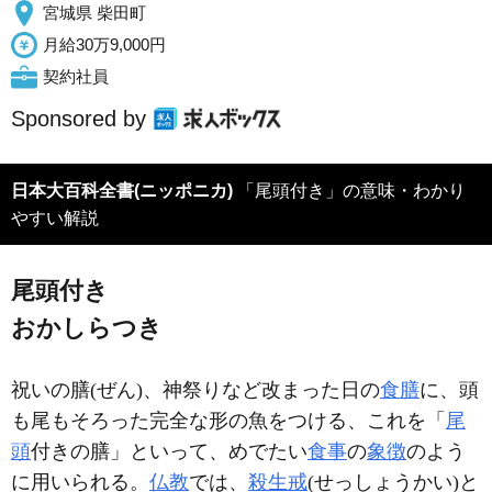
宮城県 柴田町
月給30万9,000円
契約社員
Sponsored by
日本大百科全書(ニッポニカ)
「尾頭付き」の意味・わかり
やすい解説
尾頭付き
おかしらつき
祝いの膳(ぜん)、神祭りなど改まった日の
食膳
に、頭
も尾もそろった完全な形の魚をつける、これを「
尾
頭
付きの膳」といって、めでたい
食事
の
象徴
のよう
に用いられる。
仏教
では、
殺生戒
(せっしょうかい)と