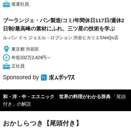
派遣社員
ブーランジェ・パン製造/コミ/年間休日117日/週休2
日制/最高峰の素材にふれ、三ツ星の技術を学ぶ
ル パン ドゥ ジョエル・ロブション 渋谷ヒカリエShinQs店
東京都 渋谷区
年収332万2,424円～
正社員
Sponsored by
和・洋・中・エスニック 世界の料理がわかる辞典
「尾頭
付き」の解説
おかしらつき【尾頭付き】