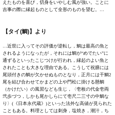
えたものを喜び，切身をいやしむ風が強い。ことに
吉事の際に縁起ものとして全形のものを望む。…
【タイ(鯛)】より
…近世に入ってその評価が逆転し，鯛は最高の魚と
されるようになったが，それには鯛が“めでたい”に
通ずるといったこじつけが行われ，縁起のよい魚と
されたことも大きな理由である。こうして祝膳には
尾頭付きの鯛が欠かせぬものとなり，正月には干鯛2
尾を結び合わせてかまどの上や門松に掛ける懸鯛
（かけだい）の風習なども生じ，〈壱枚の代金壱両
弐歩づつ，しかも尾かしらにて壱尺二三寸の中鯛な
り〉(《日本永代蔵》)といった法外な高値が見られた
こともある。料理としては刺身，塩焼き，潮汁，ち