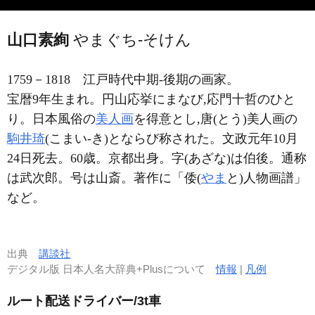
山口素絢
やまぐち-そけん
1759－1818
江戸時代中期-後期の画家。
宝暦9年生まれ。円山応挙にまなび,応門十哲のひと
り。日本風俗の
美人画
を得意とし,唐(とう)美人画の
駒井琦
(こまい-き)とならび称された。文政元年10月
24日死去。60歳。京都出身。字(あざな)は伯後。通称
は武次郎。号は山斎。著作に「倭(
やま
と)人物画譜」
など。
出典
講談社
デジタル版 日本人名大辞典+Plusについて
情報
|
凡例
ルート配送ドライバー/3t車