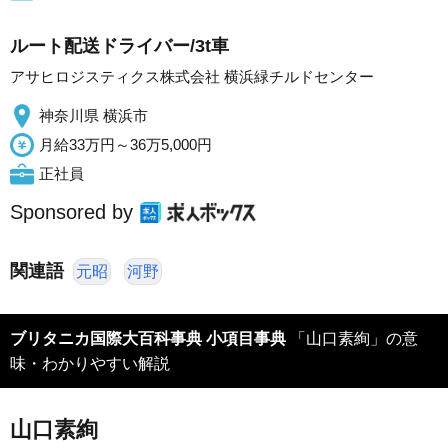
ルート配送ドライバー/3t車
アサヒロジスティクス株式会社 横浜緑チルドセンター
神奈川県 横浜市
月給33万円～36万5,000円
正社員
Sponsored by
関連語
元昭
河野
ブリタニカ国際大百科事典 小項目事典
「山口素絢」の意
味・わかりやすい解説
山口素絢