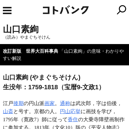
山口素絢
（読み）やまぐちそけん
改訂新版 世界大百科事典
「山口素絢」の意味・わかりや
すい解説
山口素絢 (やまぐちそけん)
生没年：1759-1818（宝暦9-文政1）
江戸
後期
の円山派
画家
。
通称
は武次郎，字は伯後，
山斎
と号す。京都の人。
円山応挙
に画技を学び，
1795年（寛政7）師に従って
香住
の大乗寺障壁画制作
に参加する。1813年（文化10）版の《平安人物志》