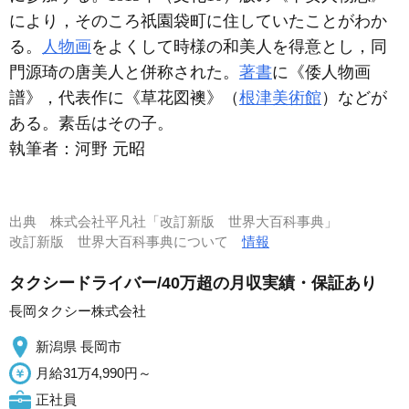
により，そのころ祇園袋町に住していたことがわか
る。
人物画
をよくして時様の和美人を得意とし，同
門源琦の唐美人と併称された。
著書
に《倭人物画
譜》，代表作に《草花図襖》（
根津美術館
）などが
ある。素岳はその子。
執筆者：
河野 元昭
出典
株式会社平凡社「改訂新版 世界大百科事典」
改訂新版 世界大百科事典について
情報
タクシードライバー/40万超の月収実績・保証あり
長岡タクシー株式会社
新潟県 長岡市
月給31万4,990円～
正社員