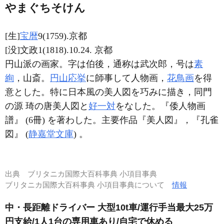
やまぐちそけん
[生]
宝暦
9(1759).京都
[没]文政1(1818).10.24. 京都
円山派の画家。字は伯後，通称は武次郎，号は
素
絢
，山斎。
円山応挙
に師事して人物画，
花鳥画
を得
意とした。特に日本風の美人図を巧みに描き，同門
の源 琦の唐美人図と
好一対
をなした。『倭人物画
譜』 (6冊) を著わした。主要作品『美人図』，『孔雀
図』 (
静嘉堂文庫
) 。
出典
ブリタニカ国際大百科事典 小項目事典
ブリタニカ国際大百科事典 小項目事典について
情報
中・長距離ドライバー 大型10t車/運行手当最大25万
円支給/1人1台の専用車あり/自宅で休める