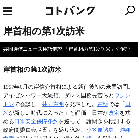
岸首相の第1次訪米
共同通信ニュース用語解説
「岸首相の第1次訪米」の解説
岸首相の第1次訪米
1957年6月の岸信介首相による就任後初の米国訪問。
アイゼンハワー大統領、ダレス国務長官らと
ワシン
トン
で会談し、
共同声明
を発表した。
声明
では「
日
米
が新しい時代に入った」と評価。日本が
改定
を求
める
日米安全保障条約
を巡って「諸問題を検討する
政府間委員会設置」を盛り込み、
小笠原諸島
、
沖縄