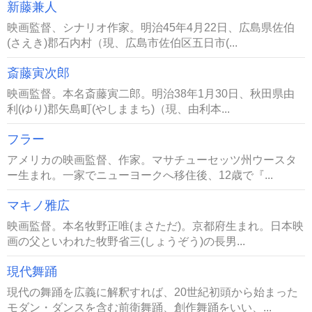
新藤兼人
映画監督、シナリオ作家。明治45年4月22日、広島県佐伯
(さえき)郡石内村（現、広島市佐伯区五日市(...
斎藤寅次郎
映画監督。本名斎藤寅二郎。明治38年1月30日、秋田県由
利(ゆり)郡矢島町(やしままち)（現、由利本...
フラー
アメリカの映画監督、作家。マサチューセッツ州ウースタ
ー生まれ。一家でニューヨークへ移住後、12歳で『...
マキノ雅広
映画監督。本名牧野正唯(まさただ)。京都府生まれ。日本映
画の父といわれた牧野省三(しょうぞう)の長男...
現代舞踊
現代の舞踊を広義に解釈すれば、20世紀初頭から始まった
モダン・ダンスを含む前衛舞踊、創作舞踊をいい、...