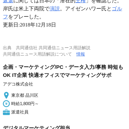
返還
に関しては日本の「潜在的
主権
」を確認した。
岸氏は米上下両院で
演説
。アイゼンハワー氏と
ゴル
フ
をプレーした。
更新日:
2018年12月18日
出典
共同通信社 共同通信ニュース用語解説
共同通信ニュース用語解説について
情報
企画・マーケティング/PC・データ入力/事務 時短も
OK IT企業 快適オフィスでマーケティングサポ
アデコ株式会社
東京都 品川区
時給1,800円～
派遣社員
デジタルマーケティング担当