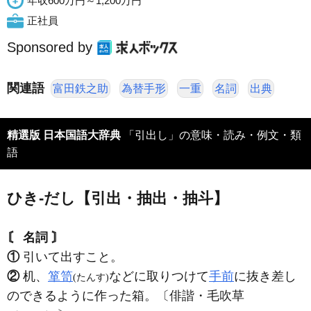
年収600万円～1,200万円
正社員
Sponsored by
関連語
富田鉄之助
為替手形
一重
名詞
出典
精選版 日本国語大辞典
「引出し」の意味・読み・例文・類
語
ひき‐だし【引出・抽出・抽斗】
〘 名詞 〙
①
引いて出すこと。
②
机、
箪笥
などに取りつけて
手前
に抜き差し
(たんす)
のできるように作った箱。〔俳諧・毛吹草