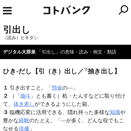
引出し
（読み）ヒキダシ
デジタル大辞泉
「引出し」の意味・読み・例文・類語
▽
ひき‐だし【引（き）出し／
抽き出し】
１
引き出すこと。「
預金
の―」
２
（「
抽斗
」とも書く）机・たんすなどに取り付け
て、
抜き差し
ができるようにした箱。
３
臨機応変に活用できる、隠れ持った多様な
知識
や
豊かな
経験
のたとえ。「―が多く、どんな役でもこ
なせる
俳優
」