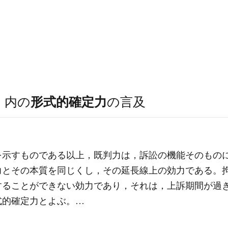
）
内の
形式的確定力
の言及
を示すものである以上，既判力は，訴訟の機能そのもの
力とその本質を同じくし，その延長線上の効力である。
することができない効力であり，それは，上訴期間が過
式的確定力とよぶ。…