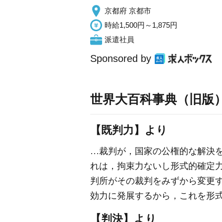
京都府 京都市
時給1,500円～1,875円
派遣社員
Sponsored by
世界大百科事典（旧版
【既判力】より
…裁判が，国家の公権的な解決
れは，拘束力ないし形式的確定
判所がその裁判をみずから変更
効力に発展するから，これを形
【判決】より