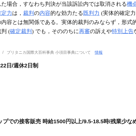
れた場合，すなわち判決が当該訴訟内では取消される
機
確定力
は，
裁判
の
内容
的な効力たる
既判力
(実体的確定力)
の内容とは無関係である。実体的裁判のみならず，形式
 (
確定裁判
) でも，そののちに
再審
の訴えや
特別上告
ブリタニカ国際大百科事典 小項目事典について
情報
22日/週休2日制
の接客販売 時給1500円以上/9.5-18.5時/残業少な