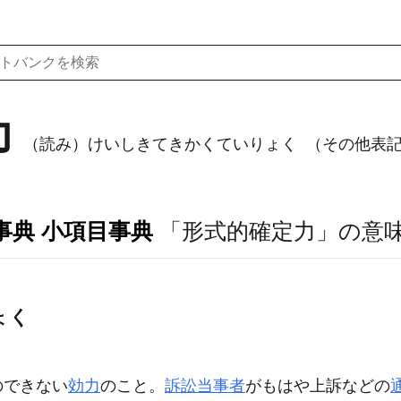
力
（読み）けいしきてきかくていりょく
（その他表記）for
事典 小項目事典
「形式的確定力」の意
ょく
のできない
効力
のこと。
訴訟当事者
がもはや上訴などの