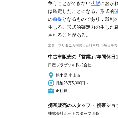
争うことができない
状態
におか
は確定したことになる。形式的
の
前提
となるものであり，裁判
生じる。形式的確定力の生じた裁判
されることがある。
出典
ブリタニカ国際大百科事典 小項目事典
中古車販売の「営業」/年間休日1
日産プラザソル株式会社
栃木県 小山市
月給26万5,000円～
正社員
携帯販売のスタッフ・ 携帯ショップで
株式会社ホットスタッフ四条