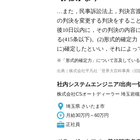
…また，民事訴訟法上，判決言
の判決を変更する判決をすること
後10日以内に，その判決の内容
る(415条以下)。(2)形式的
に)確定したといい，それによ
※「形式的確定力」について言及している
出典｜
株式会社平凡社「世界大百科事典（旧
社内システムエンジニア/出向一
株式会社CSオートディーラー 埼玉岩
埼玉県 さいたま市
月給30万円～60万円
正社員