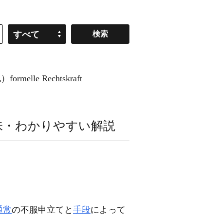
すべて
melle Rechtskraft
味・わかりやすい解説
通常
の不服申立てと
手段
によって