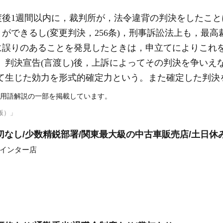
渡後1週間以内に，裁判所が，法令違背の判決をしたこと
ができるし(変更判決，256条)，刑事訴訟法上も，最
に誤りのあることを発見したときは，申立てによりこれ
確定力 判決宣告(言渡し)後，上訴によってその判決を争い
って生じた効力を形式的確定力という。また確定した判決
用語解説の一部を掲載しています。
版）」
切なし/少数精鋭部署/関東最大級の中古車販売店/土日休
槻インター店