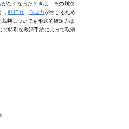
会
がなくなったときは，その判決
 ，
執行力
，
形成力
が生じるため
的裁判についても形式的確定力は
など特別な救済手続によって取消
め