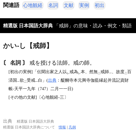
関連語
心地観経
名詞
文献
実例
初出
精選版 日本国語大辞典
「戒師」の意味・読み・例文・類語
かい‐し【戒師】
〘 名詞 〙
戒を授ける法師。戒の師。
[初出の実例]「伝聞出家之人以
戒為
本、然無
戒師
、故度
百
レ
レ
二
一
二
済国
欲
受戒
白」(
出典
：醍醐寺本元興寺伽藍縁起并流記資財
一
二
一
帳‐天平一九年（747）二月一一日)
[その他の文献]〔心地観経‐三〕
出典
精選版 日本国語大辞典
精選版 日本国語大辞典について
情報
|
凡例