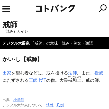
戒師
（読み）カイシ
デジタル大辞泉
「戒師」の意味・読み・例文・類語
かい‐し【戒師】
出家
を望む者などに、戒を授ける
法師
。また、
授戒
かいわじょう
にたずさわる
三師七証
の僧。大乗
戒和上
。戒の師。
出典
小学館
デジタル大辞泉について
情報
|
凡例