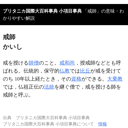
ブリタニカ国際大百科事典 小項目事典
「戒師」の意味・わ
かりやすい解説
戒師
かいし
戒を授ける
師僧
のこと。
戒和尚
，授戒師などとも呼
ばれる。伝統的，保守的
仏教
では
比丘
が戒を受けて
のち 10年以上経たとき，その
資格
ができる。
大乗教
では，仏祖正伝の
法統
を継ぐ僧で，戒を授ける師を
戒師と呼ぶ。
出典
ブリタニカ国際大百科事典 小項目事典
ブリタニカ国際大百科事典 小項目事典について
情報