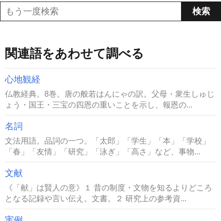
関連語をあわせて調べる
心地観経
仏教経典。8巻。唐の般若はんにゃの訳。父母・衆生しゅじ
ょう・国王・三宝の四恩の重いことを示し、報恩の...
名詞
文法用語。品詞の一つ。「太郎」「学生」「本」「学校」
「春」「友情」「研究」「泳ぎ」「高さ」など、事物...
文献
《「献」は賢人の意》１ 昔の制度・文物を知るよりどころ
となる記録や言い伝え。文書。２ 研究上の参考資...
実例