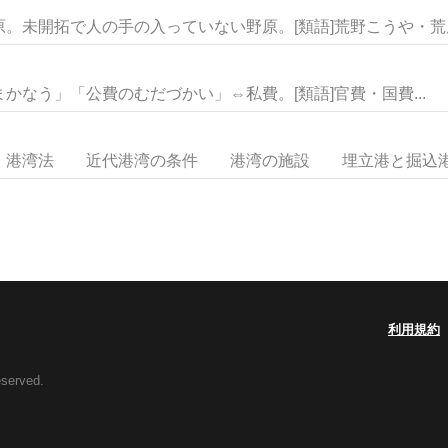
。未開拓で人の手の入っていない野原。[類語]荒野こうや・荒原・
なう」「公費のむだづかい」⇔私費。[類語]官費・国費...
湾法 近代港湾の条件 港湾の施設 埋立港と掘込港 
利用規約
eserved.