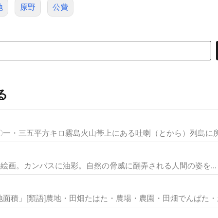
地
原野
公費
る
一・三五平方キロ霧島火山帯上にある吐喇（とから）列島に所属
ーナーの絵画。カンバスに油彩。自然の脅威に翻弄される人間の姿を...
面積」[類語]農地・田畑たはた・農場・農園・田畑でんぱた・土地