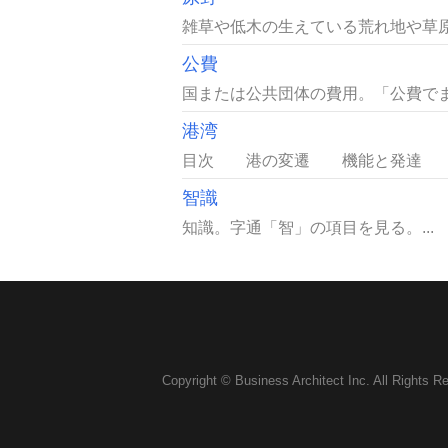
雑草や低木の生えている荒れ地や草原
公費
国または公共団体の費用。「公費でまか
港湾
目次 港の変遷 機能と発達 港
智識
知識。字通「智」の項目を見る。...
Copyright © Business Architect Inc. All Rights R