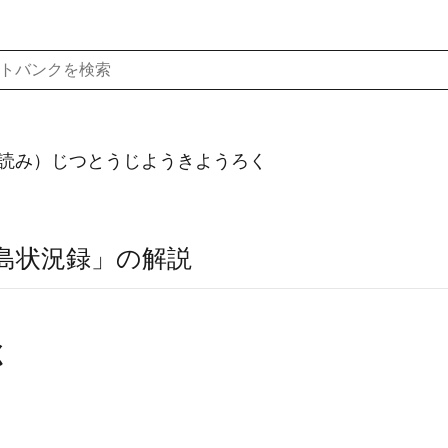
読み）じつとうじようきようろく
島状況録」の解説
く