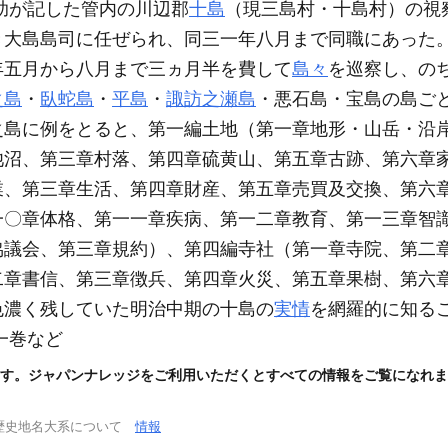
助が記した管内の川辺郡
十島
（現三島村・十島村）
の視
き大島島司に任ぜられ、同三一年八月まで同職にあった
年五月から八月まで三ヵ月半を費して
島々
を巡察し、の
之島
・
臥蛇島
・
平島
・
諏訪之瀬島
・悪石島・宝島の島ご
之島に例をとると、第一編土地
（第一章地形・山岳・沿
池沼、第三章村落、第四章硫黄山、第五章古跡、第六章
業、第三章生活、第四章財産、第五章売買及交換、第六
一〇章体格、第一一章疾病、第一二章教育、第一三章智
協議会、第三章規約）
、第四編寺社
（第一章寺院、第二
二章書信、第三章徴兵、第四章火災、第五章果樹、第六
色濃く残していた明治中期の十島の
実情
を網羅的に知る
一巻など
す。ジャパンナレッジをご利用いただくとすべての情報をご覧になれま
歴史地名大系について
情報