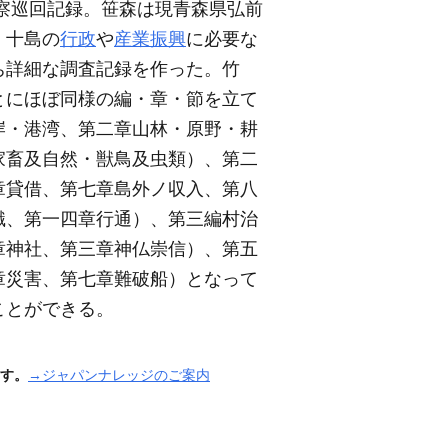
察巡回記録。笹森は現青森県弘前
。十島の
行政
や
産業振興
に必要な
ち詳細な調査記録を作った。竹
とにほぼ同様の編・章・節を立て
岸・港湾、第二章山林・原野・耕
家畜及自然・獣鳥及虫類）
、第二
章貸借、第七章島外ノ収入、第八
識、第一四章行通）
、第三編村治
章神社、第三章神仏崇信）
、第五
章災害、第七章難破船）
となって
ことができる。
す。
→ジャパンナレッジのご案内