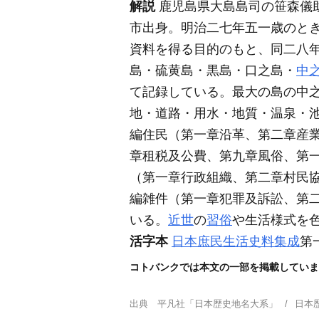
解説
鹿児島県大島島司の笹森儀
市出身。明治二七年五一歳のと
資料を得る目的のもと、同二八
島・硫黄島・黒島・口之島・
中
て記録している。最大の島の中
地・道路・用水・地質・温泉・
編住民
（第一章沿革、第二章産
章租税及公費、第九章風俗、第
（第一章行政組織、第二章村民
編雑件
（第一章犯罪及訴訟、第
いる。
近世
の
習俗
や生活様式を
活字本
日本庶民生活史料集成
第
コトバンクでは本文の一部を掲載していま
出典
平凡社「日本歴史地名大系」
日本