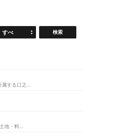
すべ
て
する口之...
・料...