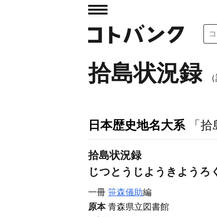
拾島状況録
（
日本歴史地名大系
「拾
拾島状況録
じつとうじようきようろ
一冊
笹森儀助
編
原本
青森県立図書館