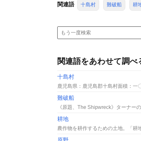
関連語
十島村
難破船
耕
関連語をあわせて調べ
十島村
鹿児島県：鹿児島郡十島村面積：一〇
難破船
《原題、The Shipwreck》タ
耕地
農作物を耕作するための土地。「耕地
原野