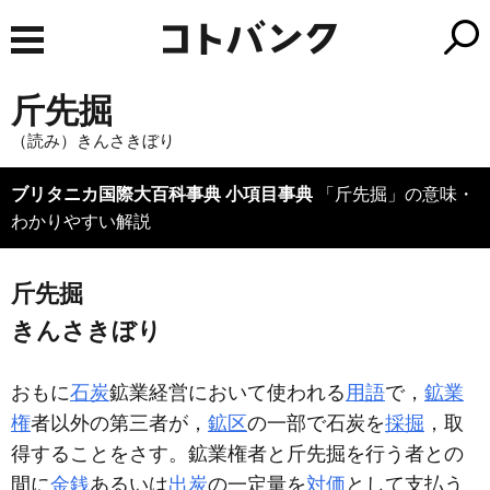
斤先掘
（読み）きんさきぼり
ブリタニカ国際大百科事典 小項目事典
「斤先掘」の意味・
わかりやすい解説
斤先掘
きんさきぼり
おもに
石炭
鉱業経営において使われる
用語
で，
鉱業
権
者以外の第三者が，
鉱区
の一部で石炭を
採掘
，取
得することをさす。鉱業権者と斤先掘を行う者との
間に
金銭
あるいは
出炭
の一定量を
対価
として支払う