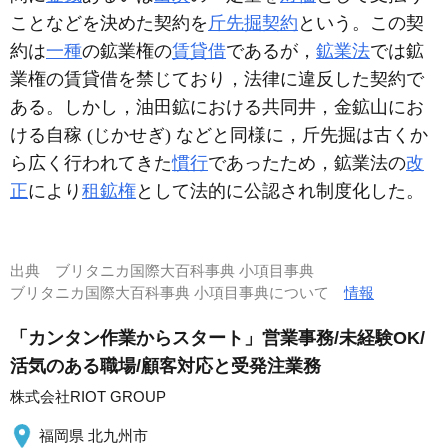
ことなどを決めた契約を
斤先掘契約
という。この契
約は
一種
の鉱業権の
賃貸借
であるが，
鉱業法
では鉱
業権の賃貸借を禁じており，法律に違反した契約で
ある。しかし，油田鉱における共同井，金鉱山にお
ける自稼 (じかせぎ) などと同様に，斤先掘は古くか
ら広く行われてきた
慣行
であったため，鉱業法の
改
正
により
租鉱権
として法的に公認され制度化した。
出典
ブリタニカ国際大百科事典 小項目事典
ブリタニカ国際大百科事典 小項目事典について
情報
「カンタン作業からスタート」営業事務/未経験OK/
活気のある職場/顧客対応と受発注業務
株式会社RIOT GROUP
福岡県 北九州市