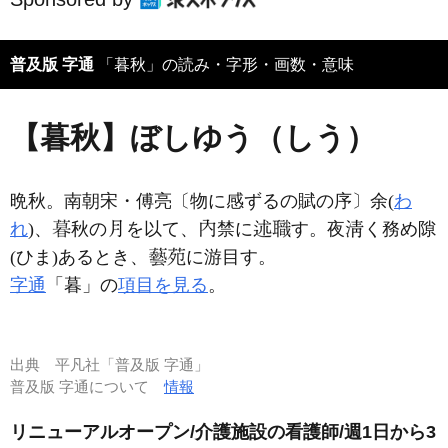
普及版 字通
「暮秋」の読み・字形・画数・意味
【暮秋】ぼしゆう（しう）
晩秋。南朝宋・傅亮〔物に感ずるの賦の序〕余(
わ
れ
)、
秋の
を以て、
禁に
す。夜
く務め隙
(ひま)あるとき、
に游目す。
字通
「暮」の
項目を見る
。
出典
平凡社「普及版 字通」
普及版 字通について
情報
リニューアルオープン/介護施設の看護師/週1日から3