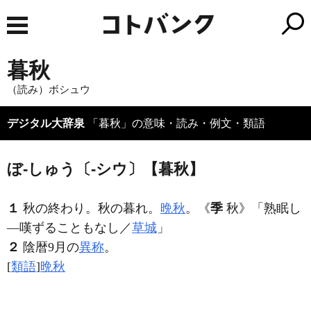
暮秋
（読み）ボシュウ
デジタル大辞泉
「暮秋」の意味・読み・例文・類語
ぼ‐しゅう〔‐シウ〕【暮秋】
１
秋の終わり。秋の暮れ。
晩秋
。
《
季
秋》
「熟眠し
―嘆ずることもなし／
草城
」
２
陰暦9月の
異称
。
[
類語
]
晩秋