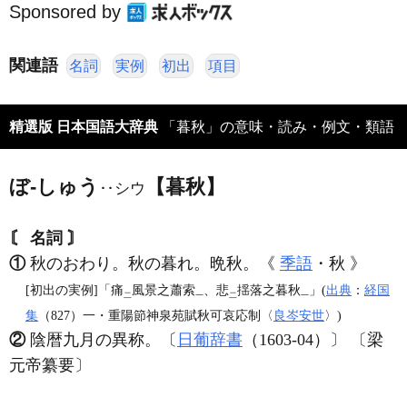
Sponsored by
関連語
名詞
実例
初出
項目
精選版 日本国語大辞典
「暮秋」の意味・読み・例文・類語
ぼ‐しゅう
【暮秋】
‥シウ
〘 名詞 〙
①
秋のおわり。秋の暮れ。晩秋。《
季語
・秋 》
[初出の実例]「痛
風景之蕭索
、悲
揺落之暮秋
」(
出典
：
経国
二
一
二
一
集
（827）一・重陽節神泉苑賦秋可哀応制〈
良岑安世
〉)
②
陰暦九月の異称。〔
日葡辞書
（1603‐04）〕 〔梁
元帝纂要〕