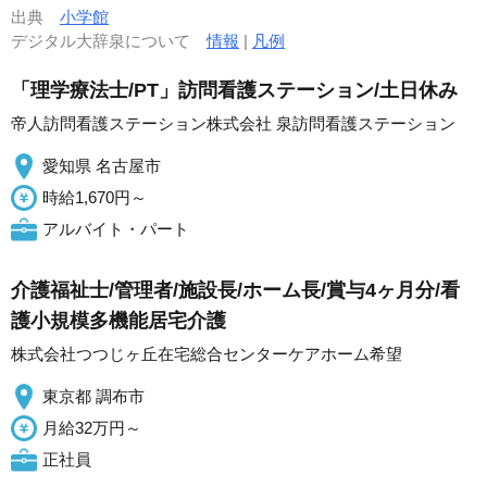
出典
小学館
デジタル大辞泉について
情報
|
凡例
「理学療法士/PT」訪問看護ステーション/土日休み
帝人訪問看護ステーション株式会社 泉訪問看護ステーション
愛知県 名古屋市
時給1,670円～
アルバイト・パート
介護福祉士/管理者/施設長/ホーム長/賞与4ヶ月分/看
護小規模多機能居宅介護
株式会社つつじヶ丘在宅総合センターケアホーム希望
東京都 調布市
月給32万円～
正社員