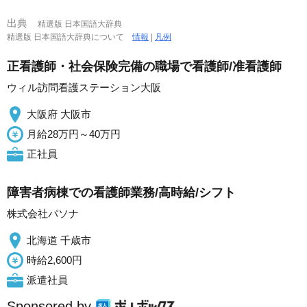
出典
精選版 日本国語大辞典
精選版 日本国語大辞典について
情報
|
凡例
正看護師・社会保険完備の職場で看護師/准看護師
ウィル訪問看護ステーション大阪
大阪府 大阪市
月給28万円～40万円
正社員
障害者病棟での看護師業務/高時給/シフト
株式会社パソナ
北海道 千歳市
時給2,600円
派遣社員
Sponsored by