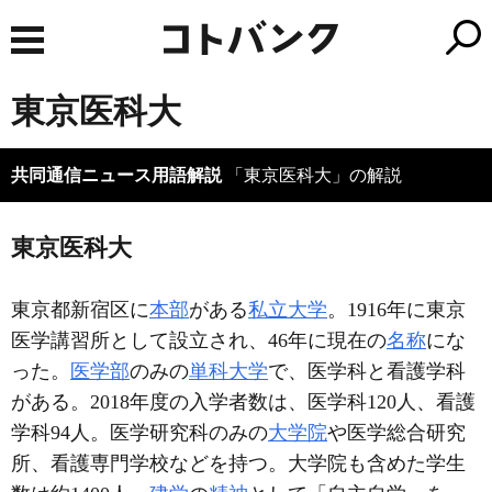
東京医科大
共同通信ニュース用語解説
「東京医科大」の解説
東京医科大
東京都新宿区に
本部
がある
私立大学
。1916年に東京
医学講習所として設立され、46年に現在の
名称
にな
った。
医学部
のみの
単科大学
で、医学科と看護学科
がある。2018年度の入学者数は、医学科120人、看護
学科94人。医学研究科のみの
大学院
や医学総合研究
所、看護専門学校などを持つ。大学院も含めた学生