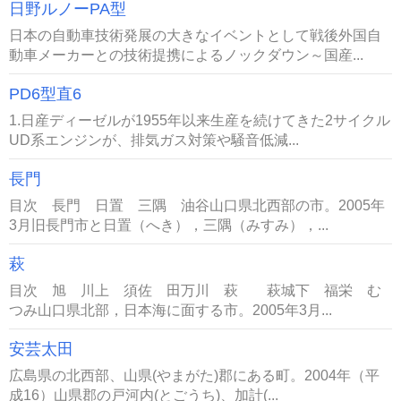
日野ルノーPA型
日本の自動車技術発展の大きなイベントとして戦後外国自
動車メーカーとの技術提携によるノックダウン～国産...
PD6型直6
1.日産ディーゼルが1955年以来生産を続けてきた2サイクル
UD系エンジンが、排気ガス対策や騒音低減...
長門
目次 長門 日置 三隅 油谷山口県北西部の市。2005年
3月旧長門市と日置（へき），三隅（みすみ），...
萩
目次 旭 川上 須佐 田万川 萩 萩城下 福栄 む
つみ山口県北部，日本海に面する市。2005年3月...
安芸太田
広島県の北西部、山県(やまがた)郡にある町。2004年（平
成16）山県郡の戸河内(とごうち)、加計(...