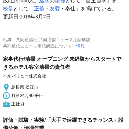
数は約1400人。
建学
の
精神
として「自主自学」を、
校是
として「
正義
・
友愛
・奉仕」を掲げている。
更新日:
2018年8月7日
出典
共同通信社 共同通信ニュース用語解説
共同通信ニュース用語解説について
情報
家事代行/清掃 オープニング 未経験からスタートで
きるホテル客室清掃の責任者
ベルバリュー株式会社
島根県 松江市
月給24万400円～
正社員
評価・試験・実験/「大手で活躍できるチャンス」設
備分解・清掃作業