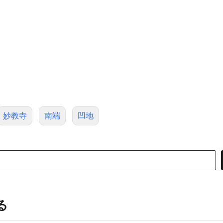
妙教寺
南端
凹地
る