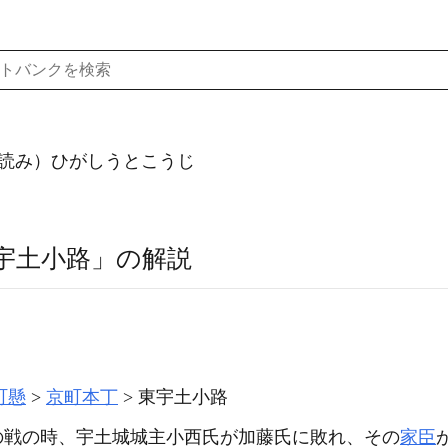
読み）ひがしうとこうじ
宇土小路」の解説
町懸
京町本丁
東宇土小路
の戦の時、宇土城城主小西氏が加藤氏に敗れ、その
家臣