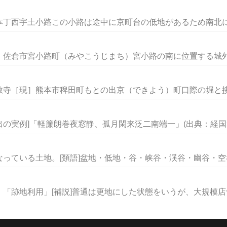
丁西宇土小路この小路は途中に京町台の低地があるため南北に貫
佐倉市宮小路町（みやこうじまち）宮小路の南に位置する城外の
寺［現］熊本市稗田町もとの出京（できよう）町口際の堀と接し
出の実例]「軽簾朗巻夜窓静、孤月閑来泛二南端一」(出典：経国集.
っている土地。[類語]盆地・低地・谷・峡谷・渓谷・幽谷・空谷・
「跡地利用」[補説]普通は更地にした状態をいうが、大規模店舗の