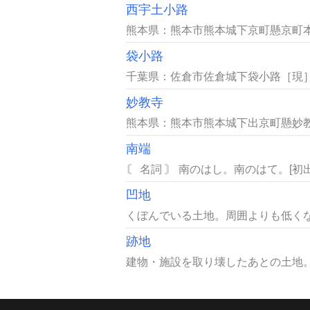
西宇土小路
熊本県：熊本市熊本城下京町懸京町本
袋小路
千葉県：佐倉市佐倉城下袋小路［現］
妙教寺
熊本県：熊本市熊本城下出京町懸妙教
南端
〘 名詞 〙 南のはし。南のはて。[初
凹地
くぼんでいる土地。周囲よりも低くな
跡地
建物・施設を取り壊したあとの土地。