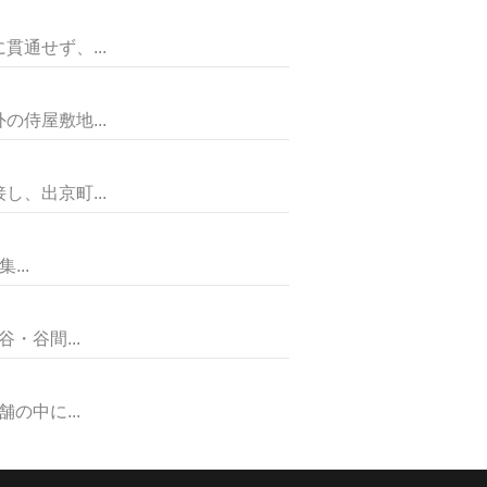
通せず、...
侍屋敷地...
、出京町...
..
谷間...
中に...