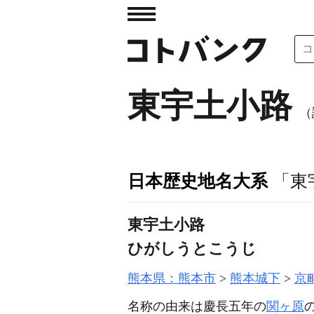
東宇土小路
（
日本歴史地名大系
「東
東宇土小路
ひがしうとこうじ
熊本県：熊本市
熊本城下
京
名称の由来は慶長五年の
関ヶ原