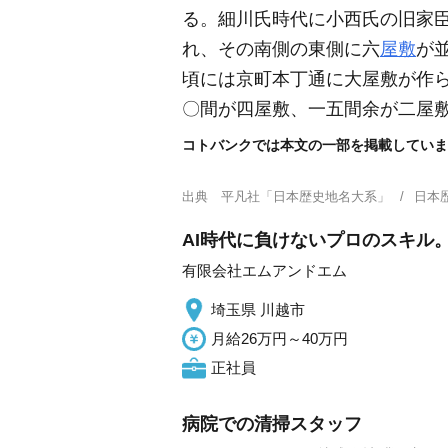
る。細川氏時代に小西氏の旧家
れ、その南側の東側に六
屋敷
が
頃には京町本丁通に大屋敷が作
〇間が四屋敷、一五間余が二屋
コトバンクでは本文の一部を掲載していま
出典
平凡社「日本歴史地名大系」
日本
AI時代に負けないプロのスキル
有限会社エムアンドエム
埼玉県 川越市
月給26万円～40万円
正社員
病院での清掃スタッフ