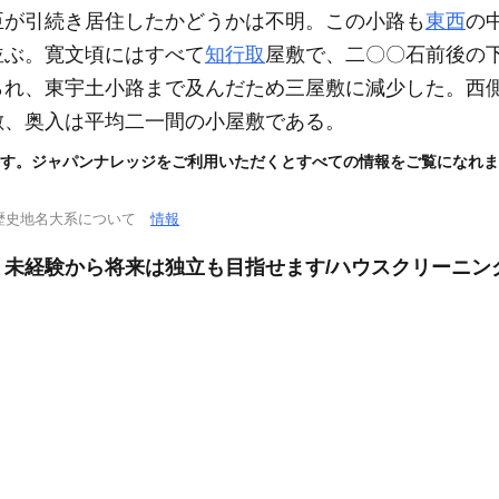
臣が引続き居住したかどうかは不明。この小路も
東西
の
並ぶ。寛文頃にはすべて
知行取
屋敷で、二〇〇石前後の
られ、東宇土小路まで及んだため三屋敷に減少した。西
敷、奥入は平均二一間の小屋敷である。
す。ジャパンナレッジをご利用いただくとすべての情報をご覧になれま
歴史地名大系について
情報
。未経験から将来は独立も目指せます/ハウスクリーニン