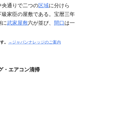
中央通りで二つの
区域
に分けら
下級家臣の屋敷である。宝暦三年
側に
武家屋敷
六が並び、
間口
は一
す。
→ジャパンナレッジのご案内
グ・エアコン清掃