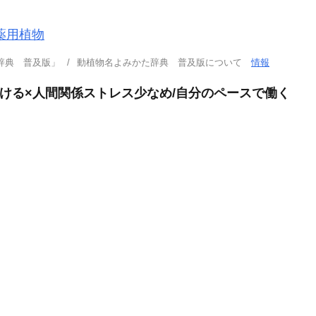
薬用植物
辞典 普及版」
動植物名よみかた辞典 普及版について
情報
働ける×人間関係ストレス少なめ/自分のペースで働く