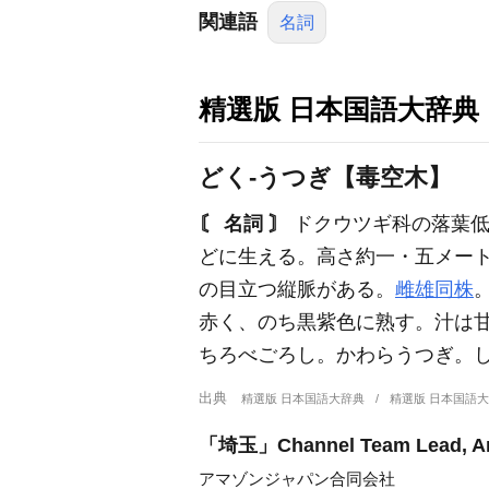
関連語
名詞
精選版 日本国語大辞典
どく‐うつぎ【毒空木】
〘 名詞 〙
ドクウツギ科の落葉低
どに生える。高さ約一・五メー
の目立つ縦脈がある。
雌雄同株
赤く、のち黒紫色に熟す。汁は
ちろべごろし。かわらうつぎ。し
出典
精選版 日本国語大辞典
精選版 日本国語
「埼玉」Channel Team Lead
アマゾンジャパン合同会社