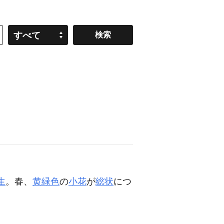
すべて
生
。春、
黄緑色
の
小花
が
総状
につ