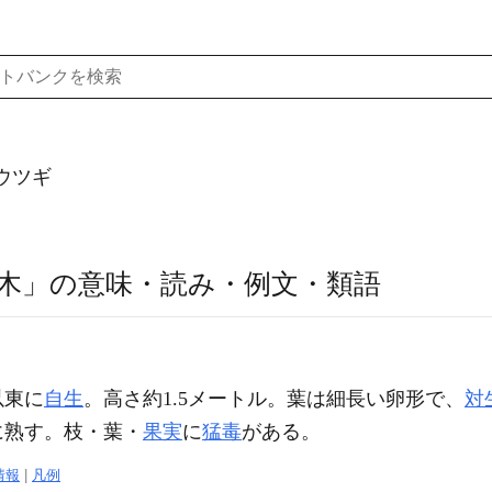
ウツギ
木」の意味・読み・例文・類語
以東に
自生
。高さ約1.5メートル。葉は細長い卵形で、
対
に熟す。枝・葉・
果実
に
猛毒
がある。
情報
|
凡例