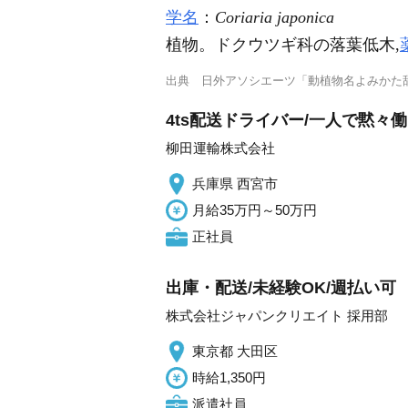
学名
：
Coriaria japonica
植物。ドクウツギ科の落葉低木,
出典
日外アソシエーツ「動植物名よみかた
4ts配送ドライバー/一人で黙々
柳田運輸株式会社
兵庫県 西宮市
月給35万円～50万円
正社員
出庫・配送/未経験OK/週払い可
株式会社ジャパンクリエイト 採用部
東京都 大田区
時給1,350円
派遣社員