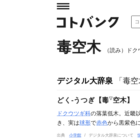
毒空木
（読み）ドク
デジタル大辞泉
「毒空
▽
どく‐うつぎ【毒
空木】
ドクウツギ科
の落葉低木。近畿
き、実は
球形
で
赤色
から黒紫色
出典
小学館
デジタル大辞泉について