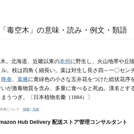
「毒空木」の意味・読み・例文・類語
木。北海道、近畿以東の
本州
に野生し、火山地帯や丘
トル。枝は四角く細長い。葉は対生し長さ四～一〇セン
。
晩春
、
葉腋
に黄緑色の小さな五弁花をつけた総状花序
甘いが激毒物質を含み、多量に食べると死ぬ。漢名とす
まうつぎ。〔日本植物名彙（1884）〕
大辞典について
情報
|
凡例
, Amazon Hub Delivery 配送ストア管理コンサルタント