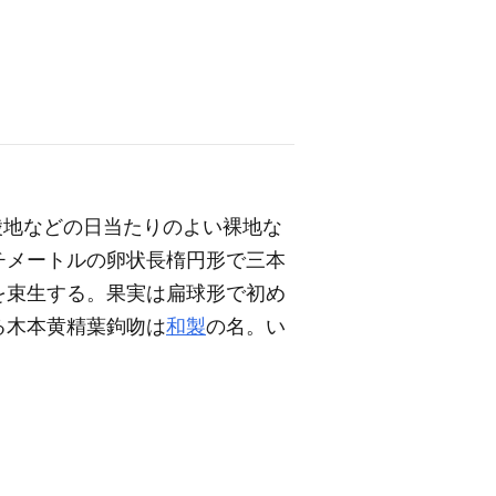
陵地などの日当たりのよい裸地な
チメートルの卵状長楕円形で三本
を束生する。果実は扁球形で初め
る木本黄精葉鉤吻は
和製
の名。い