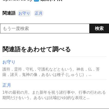
関連語
お守り
正月
関連語をあわせて調べる
お守り
護符，霊符，守札，守護札などともいう。神名，仏，菩
薩，諸天，鬼神の像，あるいは種子 (しゅうじ) ，...
正月
1年の最初の月。また新年を祝う諸行事や、行事の行われる
期間だけをいう。あるいは比喩(ひゆ)的な表現と...