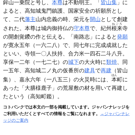
鉾山一乗院と号し、
本尊
は不動明王。「
皆山集
」に
よると、高知城鬼門鎮護、国家安全の祈願所とし
て、二代
藩主
山内忠義の時、栄元を
開山
として創建
ねごろ
された。本尊は城内御持仏の
守本尊
で、紀州
根来
寺
の開創覚鑁の作と伝える。「南路志」によると
発願
が寛永五年
（一六二八）
で、同七年に完成成就した
といい、寺領一〇人扶持、合力米一四石二斗八升。
享保一二年
（一七二七）
の
城下
の大火時に
類焼
、同
一五年、高知城二ノ丸の仮番所の
建具
で
再建
（皆山
ほん
集）
、嘉永六年
（一八五三）
の火災時には、
本
町に
あった「大膳様鹿子」の荒屋敷の材を用いて再建し
たという
（高知町鑑）
。
コトバンクでは本文の一部を掲載しています。ジャパンナレッジを
ご利用いただくとすべての情報をご覧になれます。
→ジャパンナレ
ッジのご案内