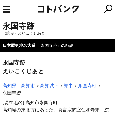
永国寺跡
（読み）えいこくじあと
日本歴史地名大系
「永国寺跡」の解説
永国寺跡
えいこくじあと
高知県：高知市
高知城下
郭中
永国寺町
永国寺跡
[現在地名]
高知市永国寺町
高知城の東北方にあった。真言宗御室仁和寺末。旗