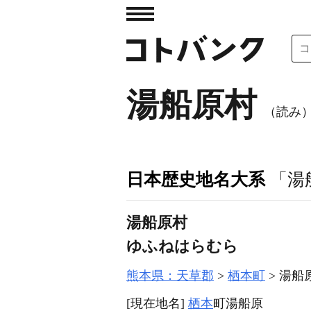
湯船原村
（読み
日本歴史地名大系
「湯
湯船原村
ゆふねはらむら
熊本県：天草郡
栖本町
湯船
[現在地名]
栖本
町湯船原