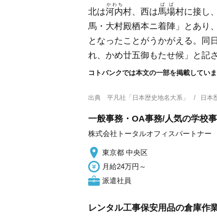
かわち
ばば
北は
河内
村、西は
馬場
村に接し
馬・大村殿栖本ニ着陣」とあり
となったことがうかがえる。同
れ、かめ廿五御もたせ候」と記
コトバンクでは本文の一部を掲載していま
出典
平凡社「日本歴史地名大系」
日本
一般事務・OA事務/人気の学校事
株式会社トータルオフィスパートナー
東京都 中央区
月給24万円～
派遣社員
レンタル工事保安用品の倉庫作業