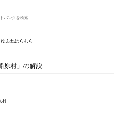
）ゆふねはらむら
船原村」の解説
原村