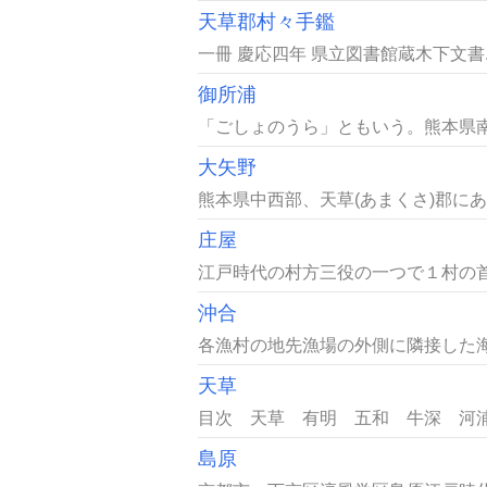
天草郡村々手鑑
一冊 慶応四年 県立図書館蔵木下文書..
御所浦
「ごしょのうら」ともいう。熊本県南
大矢野
熊本県中西部、天草(あまくさ)郡にあ
庄屋
江戸時代の村方三役の一つで１村の首長
沖合
各漁村の地先漁場の外側に隣接した海
天草
目次 天草 有明 五和 牛深 河浦
島原