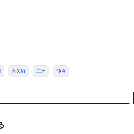
浦
大矢野
庄屋
沖合
る