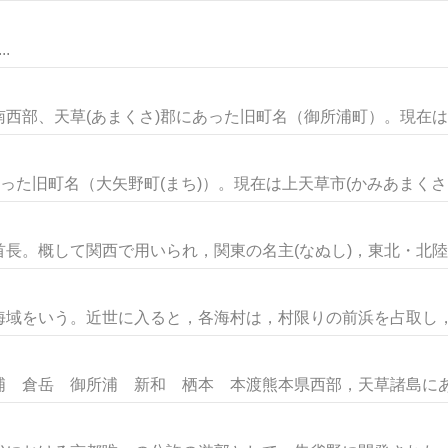
.
西部、天草(あまくさ)郡にあった旧町名（御所浦町）。現在は、
った旧町名（大矢野町(まち)）。現在は上天草市(かみあまくさし)
。概して関西で用いられ，関東の名主(なぬし)，東北・北陸の肝
域をいう。近世に入ると，各海村は，村限りの前浜を占取し，こ
 倉岳 御所浦 新和 栖本 本渡熊本県西部，天草諸島にある市