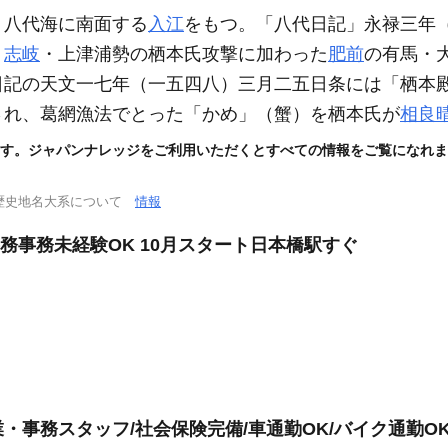
、八代海に南面する
入江
をもつ。「八代日記」永禄三年
、
志岐
・上津浦勢の栖本氏攻撃に加わった
肥前
の有馬・
日記の天文一七年
（一五四八）
三月二五日条には「栖本
され、葛網漁法でとった「かめ」
（蟹）
を栖本氏が
相良
す。ジャパンナレッジをご利用いただくとすべての情報をご覧になれま
歴史地名大系について
情報
務事務未経験OK 10月スタート日本橋駅すぐ
・事務スタッフ/社会保険完備/車通勤OK/バイク通勤O