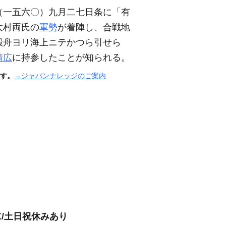
（一五六〇）
九月二七日条に「有
大村両氏の
軍勢
が着陣し、合戦地
殿舟ヨリ海上ニテかつら引せら
晴広
に持参したことが知られる。
す。
→ジャパンナレッジのご案内
K/土日祝休みあり