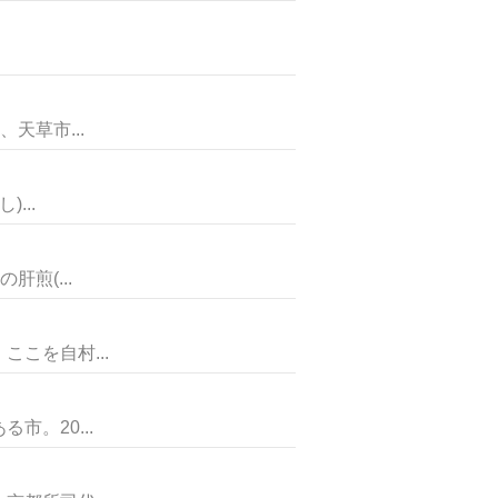
天草市...
...
煎(...
こを自村...
。20...