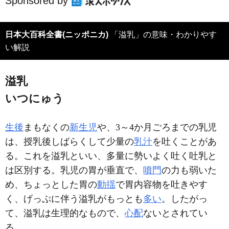
Sponsored by
日本大百科全書(ニッポニカ)
「溢乳」の意味・わかりやす
い解説
溢乳
いつにゅう
生後
まもなくの
新生児
や、3～4か月ごろまでの乳児
は、授乳後しばらくして少量の
乳汁
を吐くことがあ
る。これを溢乳といい、多量に勢いよく吐く吐乳と
は区別する。乳児の胃が垂直で、
噴門
の力も弱いた
め、ちょっとした胃の
動揺
で胃内容物を吐きやす
く、げっぷに伴う溢乳がもっとも
多い
。したがっ
て、溢乳は生理的なもので、
心配
ないとされてい
る。