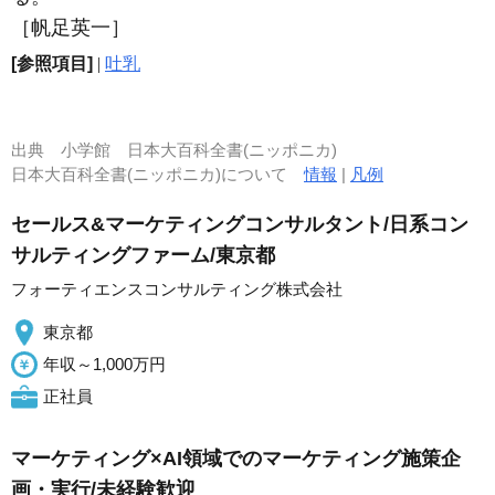
［帆足英一］
[参照項目]
|
吐乳
出典
小学館 日本大百科全書(ニッポニカ)
日本大百科全書(ニッポニカ)について
情報
|
凡例
セールス&マーケティングコンサルタント/日系コン
サルティングファーム/東京都
フォーティエンスコンサルティング株式会社
東京都
年収～1,000万円
正社員
マーケティング×AI領域でのマーケティング施策企
画・実行/未経験歓迎