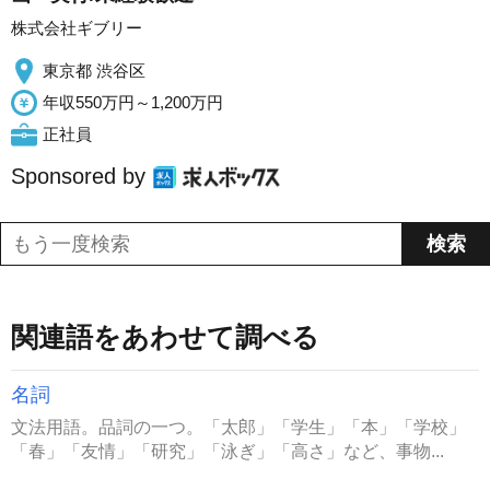
株式会社ギブリー
東京都 渋谷区
年収550万円～1,200万円
正社員
Sponsored by
関連語をあわせて調べる
名詞
文法用語。品詞の一つ。「太郎」「学生」「本」「学校」
「春」「友情」「研究」「泳ぎ」「高さ」など、事物...