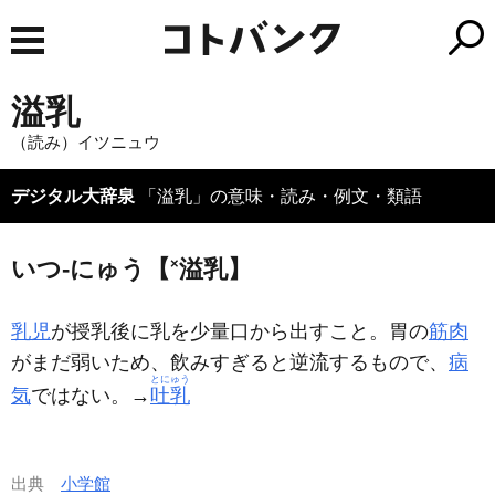
溢乳
（読み）イツニュウ
デジタル大辞泉
「溢乳」の意味・読み・例文・類語
いつ‐にゅう【
×
溢乳】
乳児
が授乳後に乳を少量口から出すこと。胃の
筋肉
がまだ弱いため、飲みすぎると逆流するもので、
病
とにゅう
気
ではない。→
吐乳
出典
小学館