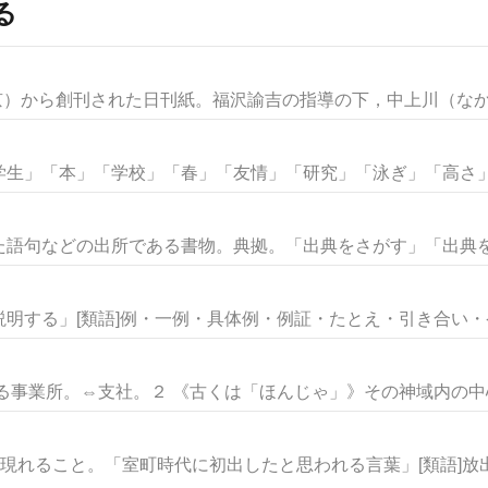
る
京）から創刊された日刊紙。福沢諭吉の指導の下，中上川（なかみ
生」「本」「学校」「春」「友情」「研究」「泳ぎ」「高さ」な
語句などの出所である書物。典拠。「出典をさがす」「出典を明
明する」[類語]例・一例・具体例・例証・たとえ・引き合い・ケー
る事業所。⇔支社。２ 《古くは「ほんじゃ」》その神域内の中心と
現れること。「室町時代に初出したと思われる言葉」[類語]放出・