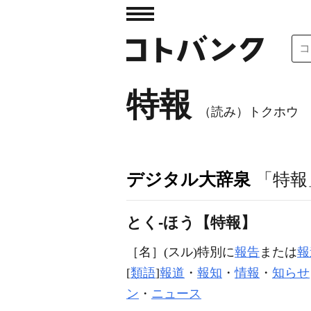
特報
（読み）トクホウ
デジタル大辞泉
「特報
とく‐ほう【特報】
［名］
(スル)
特別に
報告
または
報
[
類語
]
報道
・
報知
・
情報
・
知らせ
ン
・
ニュース