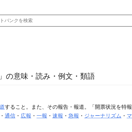
」の意味・読み・例文・類語
道
すること。また、その報告・報道。「開票状況を
特報
・
通信
・
広報
・
一報
・
速報
・
急報
・
ジャーナリズム
・
マ