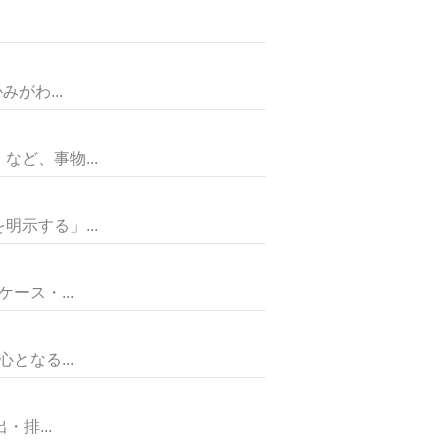
がわ...
ど、事物...
示する」...
ス・...
なる...
排...