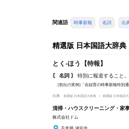
関連語
時事新報
名詞
出
精選版 日本国語大辞典
とく‐ほう【特報】
〘 名詞 〙
特別に報道すること。
[初出の実例]「在紐育の時事新報特別通
出典
精選版 日本国語大辞典
精選版 日本国語
清掃・ハウスクリーニング・家事
株式会社ドム
千葉県 浦安市