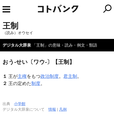
王制
（読み）オウセイ
デジタル大辞泉
「王制」の意味・読み・例文・類語
おう‐せい〔ワウ‐〕【王制】
１
王が
主権
をもつ
政治制度
。
君主制
。
２
王の定めた
制度
。
出典
小学館
デジタル大辞泉について
情報
|
凡例