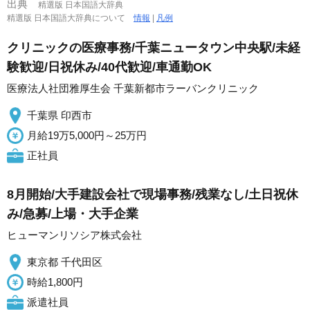
出典
精選版 日本国語大辞典
精選版 日本国語大辞典について
情報
|
凡例
クリニックの医療事務/千葉ニュータウン中央駅/未経
験歓迎/日祝休み/40代歓迎/車通勤OK
医療法人社団雅厚生会 千葉新都市ラーバンクリニック
千葉県 印西市
月給19万5,000円～25万円
正社員
8月開始/大手建設会社で現場事務/残業なし/土日祝休
み/急募/上場・大手企業
ヒューマンリソシア株式会社
東京都 千代田区
時給1,800円
派遣社員