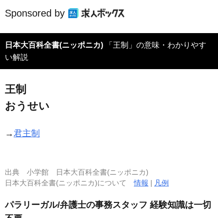
Sponsored by
日本大百科全書(ニッポニカ)
「王制」の意味・わかりやす
い解説
王制
おうせい
→
君主制
出典
小学館 日本大百科全書(ニッポニカ)
日本大百科全書(ニッポニカ)について
情報
|
凡例
パラリーガル/弁護士の事務スタッフ 経験知識は一切