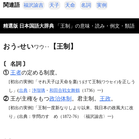
関連語
福沢諭吉
天子
天命
名詞
実例
精選版 日本国語大辞典
「王制」の意味・読み・例文・類語
おう‐せい
【王制】
ワウ‥
〘 名詞 〙
①
王者
の定める制度。
[初出の実例]「それ天子は天命を稟
けて王制
を正しう
(う)
(ワウセイ)
し」(
出典
：
浄瑠璃
・
和田合戦女舞鶴
（1736）一)
②
王が主権をもつ
政治体制
。君主制。
王政
。
[初出の実例]「王制一度新なりしより以来、我日本の政風大に改
り」(出典：学問のすゝめ（1872‐76）〈福沢諭吉〉一)