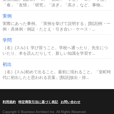
「春」「友情」「研究」「泳ぎ」「高さ」など、事物...
実例
実際にあった事例。「実例を挙げて説明する」[類語]例・一
例・具体例・例証・たとえ・引き合い・ケース・...
学問
［名］(スル)１ 学び習うこと。学校へ通ったり、先生につ
いたり、本を読んだりして、新しい知識を学習す...
初出
［名］(スル)初めて出ること。最初に現れること。「室町時
代に初出したと思われる言葉」[類語]放出・排...
利用規約
特定商取引法に基づく表記
お問い合わせ
Copyright © Business Architect Inc. All Rights Reserved.