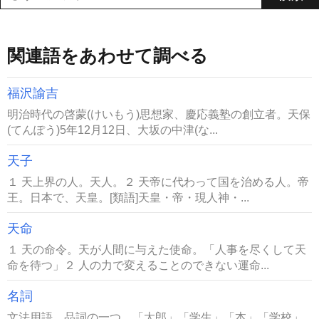
関連語をあわせて調べる
福沢諭吉
明治時代の啓蒙(けいもう)思想家、慶応義塾の創立者。天保
(てんぽう)5年12月12日、大坂の中津(な...
天子
１ 天上界の人。天人。２ 天帝に代わって国を治める人。帝
王。日本で、天皇。[類語]天皇・帝・現人神・...
天命
１ 天の命令。天が人間に与えた使命。「人事を尽くして天
命を待つ」２ 人の力で変えることのできない運命...
名詞
文法用語。品詞の一つ。「太郎」「学生」「本」「学校」