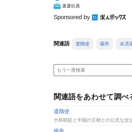
派遣社員
Sponsored by
関連語
遣隋使
煬帝
永済
関連語をあわせて調べ
遣隋使
大和朝廷と中国の王朝との公式な交渉
煬帝