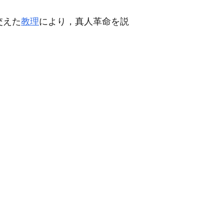
交えた
教理
により，真人革命を説