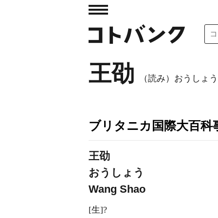
王劭
（読み）おうしょう
ブリタニカ国際大百科
王劭
おうしょう
Wang Shao
[生]?