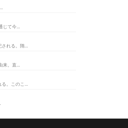
.
て今...
れる。隋...
。直...
。このこ...
.