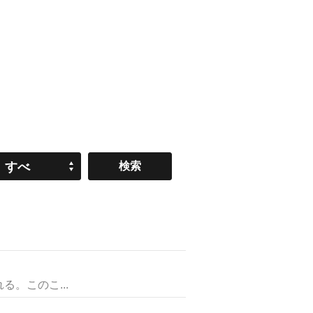
すべ
て
。このこ...