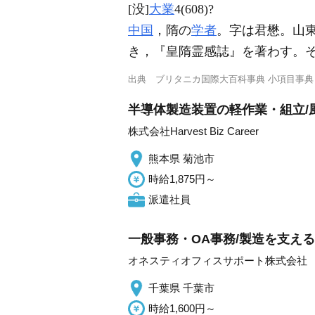
[没]
大業
4(608)?
中国
，隋の
学者
。字は君懋。山
き，『皇隋霊感誌』を著わす。
出典
ブリタニカ国際大百科事典 小項目事典
半導体製造装置の軽作業・組立/
株式会社Harvest Biz Career
熊本県 菊池市
時給1,875円～
派遣社員
一般事務・OA事務/製造を支え
オネスティオフィスサポート株式会社
千葉県 千葉市
時給1,600円～