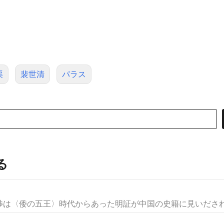
渠
裴世清
パラス
る
は〈倭の五王〉時代からあった明証が中国の史籍に見いだされる