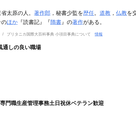
東省太原の人。
著作郎
，秘書少監を
歴任
。
道教
，
仏教
を
その
ほか
『読書記』『
隋書
』の
著作
がある。
ブリタニカ国際大百科事典 小項目事典について
情報
風通しの良い職場
る専門職生産管理事務土日祝休ベテラン歓迎