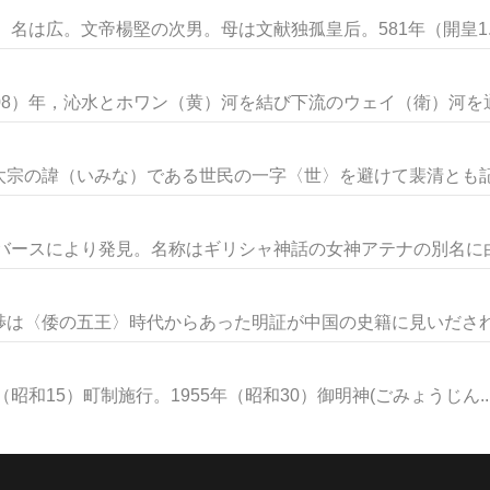
年。名は広。文帝楊堅の次男。母は文献独孤皇后。581年（開皇1..
08）年，沁水とホワン（黄）河を結び下流のウェイ（衛）河を通じ
宗の諱（いみな）である世民の一字〈世〉を避けて裴清とも記さ
ルバースにより発見。名称はギリシャ神話の女神アテナの別名に由来
は〈倭の五王〉時代からあった明証が中国の史籍に見いだされる
昭和15）町制施行。1955年（昭和30）御明神(ごみょうじん..