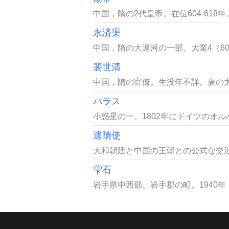
中国，隋の2代皇帝。在位604-618
永済渠
中国，隋の大運河の一部。大業4（6
裴世清
中国，隋の官僚。生没年不詳。唐の太
パラス
小惑星の一。1802年にドイツのオ
遣隋使
大和朝廷と中国の王朝との公式な交渉
雫石
岩手県中西部、岩手郡の町。1940年（