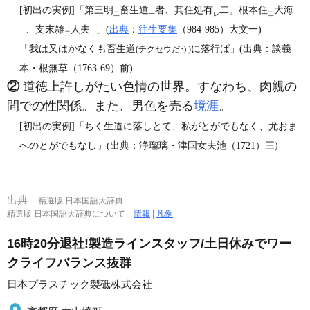
[初出の実例]「第三明
畜生道
者、其住処有
二。根本住
大海
二
一
レ
二
、支末雑
人夫
」(
出典
：
往生要集
（984‐985）大文一)
一
二
一
「我は又はかなくも畜生道
に落行ば」(出典：談義
(チクセウだう)
本・根無草（1763‐69）前)
②
道徳上許しがたい色情の世界。すなわち、肉親の
間での性関係。また、男色を売る
境涯
。
[初出の実例]「ちく生道に落しとて、私がとがでもなく、尤おま
へのとがでもなし」(出典：浄瑠璃・津国女夫池（1721）三)
出典
精選版 日本国語大辞典
精選版 日本国語大辞典について
情報
|
凡例
16時20分退社!製造ラインスタッフ/土日休みでワー
クライフバランス抜群
日本プラスチック製砥株式会社