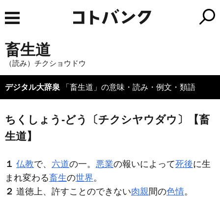
畜生道
（読み）チクショウドウ
デジタル大辞泉
「畜生道」の意味・読み・例文・類語
ちくしょう‐どう〔チクシヤウダウ〕【畜
生道】
１
仏教
で、
六道
の一。
悪業
の報いによって
死後
に生
まれ変わる
畜生
の
世界
。
２
道徳上、許すことのできない
肉親
間の
色情
。