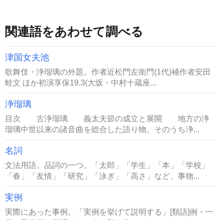
関連語をあわせて調べる
津国女夫池
歌舞伎・浄瑠璃の外題。作者近松門左衛門(1代)補作者安田
蛙文 ほか初演享保19.3(大坂・中村十蔵座...
浄瑠璃
目次 古浄瑠璃 義太夫節の成立と展開 地方の浄
瑠璃中世以来の諸音曲を総合した語り物。そのうち浄...
名詞
文法用語。品詞の一つ。「太郎」「学生」「本」「学校」
「春」「友情」「研究」「泳ぎ」「高さ」など、事物...
実例
実際にあった事例。「実例を挙げて説明する」[類語]例・一