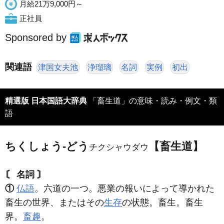
月給21万9,000円～
正社員
Sponsored by
関連語
津国女夫池
浄瑠璃
名詞
実例
初出
精選版 日本国語大辞典
「畜生道」の意味・読み・例文・類
語
ちくしょう‐どう
【畜生道】
チクシャウダウ
〘 名詞 〙
①
仏語
。六道の一つ。悪業の報いによって導かれた
畜生の世界、またはその
生存
の状態。畜生。畜生
界。
畜趣
。