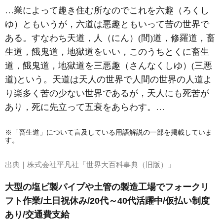
…業によって趣き住む所なのでこれを六趣（ろくし
ゆ）ともいうが，六道は悪趣ともいって苦の世界で
ある。すなわち天道，人（にん）(間)道，修羅道，畜
生道，餓鬼道，地獄道をいい，このうちとくに畜生
道，餓鬼道，地獄道を三悪趣（さんなくしゆ）(三悪
道)という。天道は天人の世界で人間の世界の人道よ
り楽多く苦の少ない世界であるが，天人にも死苦が
あり，死に先立って五衰をあらわす。…
※「畜生道」について言及している用語解説の一部を掲載していま
す。
出典｜
株式会社平凡社「世界大百科事典（旧版）」
大型の塩ビ製パイプや土管の製造工場でフォークリ
フト作業/土日祝休み/20代～40代活躍中/仮払い制度
あり/交通費支給