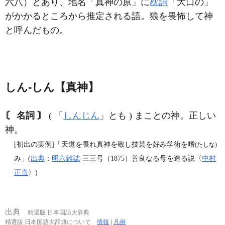
六八）とあり、地名「真神の原」に
枕詞
「大口の」
がかかるところから推定される語。狼を畏怖して神
と呼んだもの。
しん‐しん【真神】
〘 名詞 〙
( 「
しんじん
」とも ) まことの神。正しい
神。
[初出の実例]「天道を畏れ真神を敬し技芸を好み学術を嗜
(たしな)
み」(
出典
：
明六雑誌
‐三三号（1875）善良なる母を造る説〈
中村
正直
〉)
出典
精選版 日本国語大辞典
精選版 日本国語大辞典について
情報
|
凡例