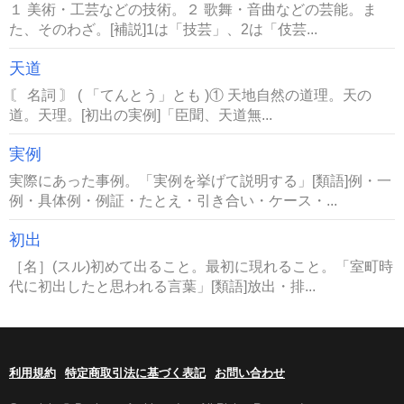
１ 美術・工芸などの技術。２ 歌舞・音曲などの芸能。ま
た、そのわざ。[補説]1は「技芸」、2は「伎芸...
天道
〘 名詞 〙 ( 「てんとう」とも )① 天地自然の道理。天の
道。天理。[初出の実例]「臣聞、天道無...
実例
実際にあった事例。「実例を挙げて説明する」[類語]例・一
例・具体例・例証・たとえ・引き合い・ケース・...
初出
［名］(スル)初めて出ること。最初に現れること。「室町時
代に初出したと思われる言葉」[類語]放出・排...
利用規約
特定商取引法に基づく表記
お問い合わせ