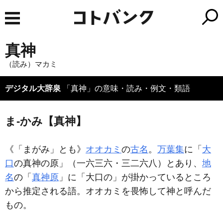
真神
（読み）マカミ
デジタル大辞泉
「真神」の意味・読み・例文・類語
ま‐かみ【真神】
《「まがみ」とも》
オオカミ
の
古名
。
万葉集
に「
大
口
の真神の原」（一六三六・三二六八）とあり、
地
名
の「
真神原
」に「大口の」が掛かっているところ
から推定される語。オオカミを畏怖して神と呼んだ
もの。