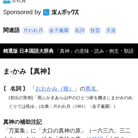
正社員
Sponsored by
関連語
片われ月
金子薫園
名詞
技芸
天道
精選版 日本国語大辞典
「真神」の意味・読み・例文・類語
ま‐かみ【真神】
〘 名詞 〙
「
おおかみ（狼）
」の
異名
。
[初出の実例]「雨ふかきあら山中のひとつ家を饑ゑしまがみのめ
ぐりては吼ゆ」(出典：片われ月（1901）〈金子薫園〉)
真神の補助注記
「万葉集」に「大口の真神の原」（一六三六、三二