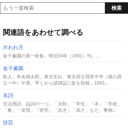
関連語をあわせて調べる
片われ月
金子薫園の第一歌集。明治34年（1901）刊。...
金子薫園
歌人。本名雄太郎。東京生れ。東京府立尋常中学（後の府
立一中）中退。早くから諸雑誌に歌を投稿，1893...
名詞
文法用語。品詞の一つ。「太郎」「学生」「本」「学校」
「春」「友情」「研究」「泳ぎ」「高さ」など、事物...
技芸