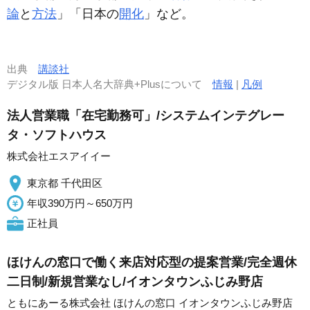
論
と
方法
」「日本の
開化
」など。
出典
講談社
デジタル版 日本人名大辞典+Plusについて
情報
|
凡例
法人営業職「在宅勤務可」/システムインテグレー
タ・ソフトハウス
株式会社エスアイイー
東京都 千代田区
年収390万円～650万円
正社員
ほけんの窓口で働く来店対応型の提案営業/完全週休
二日制/新規営業なし/イオンタウンふじみ野店
ともにあーる株式会社 ほけんの窓口 イオンタウンふじみ野店