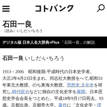
石田一良
（読み）いしだ いちろう
デジタル版 日本人名大辞典+Plus
「石田一良」の解説
石田一良
いしだ-いちろう
1913－2006
昭和後期-平成時代の日本史学者。
大正2年4月23日生まれ。同志社大教授をへて,昭和33
年東北大教授。のち東海大教授。
思想史
,
文化史
を研
究し,
時代区分
などに独自の文化史学を
展開
。日本思
想史学会会長をつとめた。平成18年9月17日死去。93
歳。京都出身。京都帝大卒。
著作
に「文化史学・
理