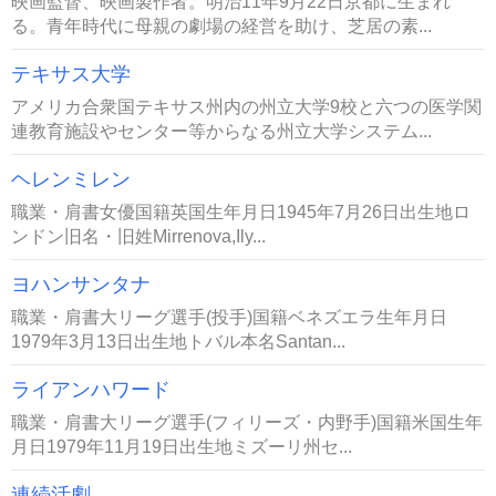
映画監督、映画製作者。明治11年9月22日京都に生まれ
る。青年時代に母親の劇場の経営を助け、芝居の素...
テキサス大学
アメリカ合衆国テキサス州内の州立大学9校と六つの医学関
連教育施設やセンター等からなる州立大学システム...
ヘレンミレン
職業・肩書女優国籍英国生年月日1945年7月26日出生地ロ
ンドン旧名・旧姓Mirrenova,Ily...
ヨハンサンタナ
職業・肩書大リーグ選手(投手)国籍ベネズエラ生年月日
1979年3月13日出生地トバル本名Santan...
ライアンハワード
職業・肩書大リーグ選手(フィリーズ・内野手)国籍米国生年
月日1979年11月19日出生地ミズーリ州セ...
連続活劇