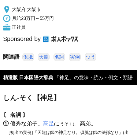
大阪府 大阪市
月給23万円～55万円
正社員
Sponsored by
関連語
倶胝
天龍
名詞
実例
つう
精選版 日本国語大辞典
「神足」の意味・読み・例文・類語
しん‐そく【神足】
〘 名詞 〙
①
優秀な弟子。
高足
。高弟。
(こうそく)
[初出の実例]「天龍は師の神足なり。倶胝は師の法孫なり」(出