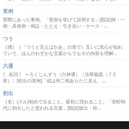
実例
実際にあった事例。「実例を挙げて説明する」[類語]例・一
例・具体例・例証・たとえ・引き合い・ケース・...
つう
［感］（「つうと言えばかあ」の形で）互いに気心が知れ
ていて、ほんのわずかな言葉からでもその内容を理解...
六通
〘 名詞 〙 ＝ろくじんずう（六神通）〔法華義疏（７Ｃ
前）〕[初出の実例]「或は卅二相あらたに見え、...
初出
［名］(スル)初めて出ること。最初に現れること。「室町時
代に初出したと思われる言葉」[類語]放出・排...