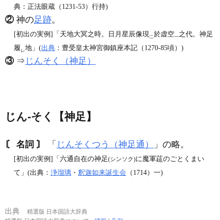
典：正法眼蔵（1231‐53）行持)
②
神の
足跡
。
[初出の実例]「天地大冥之時。日月星辰像現
於虚空
之代。神足
二
一
履
地」(
出典
：豊受皇太神宮御鎮座本記（1270‐85頃）)
レ
③
⇒
じんそく（神足）
じん‐そく【神足】
〘 名詞 〙
「
じんそくつう（神足通）
」の略。
[初出の実例]「六通自在の神足
に魔軍莚のごとくまい
(シンソク)
て」(出典：
浄瑠璃
・
釈迦如来誕生会
（1714）一)
出典
精選版 日本国語大辞典