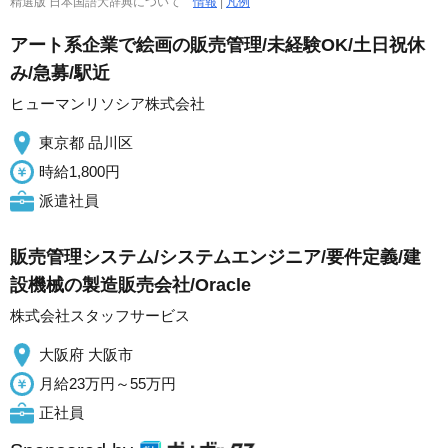
精選版 日本国語大辞典について
情報
|
凡例
アート系企業で絵画の販売管理/未経験OK/土日祝休
み/急募/駅近
ヒューマンリソシア株式会社
東京都 品川区
時給1,800円
派遣社員
販売管理システム/システムエンジニア/要件定義/建
設機械の製造販売会社/Oracle
株式会社スタッフサービス
大阪府 大阪市
月給23万円～55万円
正社員