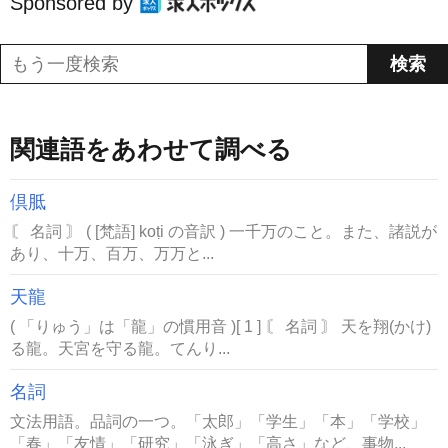
Sponsored by
関連語をあわせて調べる
倶胝
〘 名詞 〙 ( [梵語] koṭi の音訳 ) 一千万のこと。また、諸説が
あり、十万、百万、万万と...
天龍
( 「りゅう」は「龍」の慣用音 )[ 1 ] 〘 名詞 〙 天を翔(かけ)
る龍。天宮を守る龍。てんり...
名詞
文法用語。品詞の一つ。「太郎」「学生」「本」「学校」
「春」「友情」「研究」「泳ぎ」「高さ」など、事物...