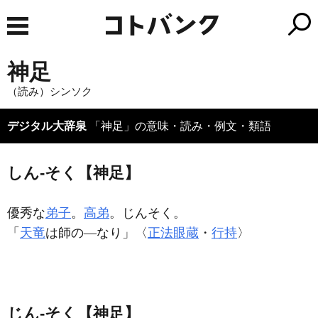
神足
（読み）シンソク
デジタル大辞泉
「神足」の意味・読み・例文・類語
しん‐そく【神足】
優秀な
弟子
。
高弟
。じんそく。
「
天竜
は師の―なり」〈
正法眼蔵
・
行持
〉
じん‐そく【神足】