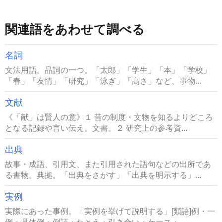
関連語をあわせて調べる
名詞
文法用語。品詞の一つ。「太郎」「学生」「本」「学校」
「春」「友情」「研究」「泳ぎ」「高さ」など、事物...
文献
《「献」は賢人の意》１ 昔の制度・文物を知るよりどころ
となる記録や言い伝え。文書。２ 研究上の参考資...
出典
故事・成語、引用文、また引用された語句などの出所であ
る書物。典拠。「出典をさがす」「出典を明示する」...
実例
実際にあった事例。「実例を挙げて説明する」[類語]例・一
例・具体例・例証・たとえ・引き合い・ケース・...