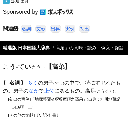
派遣社員
Sponsored by
関連語
名詞
文献
出典
実例
初出
精選版 日本国語大辞典
「高弟」の意味・読み・例文・類語
こう‐てい
【高弟】
カウ‥
〘 名詞 〙
多く
の弟子
の中で、特にすぐれたも
(でし)
の。弟子の
なか
で
上位
にあるもの。高足
。
(こうそく)
[初出の実例]「地蔵菩薩者釈尊摩頂之高弟」(出典：桂川地蔵記
（1416頃）上)
[その他の文献]〔史記‐礼書〕