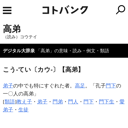
高弟
（読み）コウテイ
デジタル大辞泉
「高弟」の意味・読み・例文・類語
こう‐てい〔カウ‐〕【高弟】
弟子
の中でも特にすぐれた者。
高足
。「孔子
門下
の
一〇人の
高弟
」
[
類語
]
教え子
・
弟子
・
門弟
・
門人
・
門下
・
門下生
・
愛
弟子
・
生徒