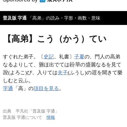
普及版 字通
「高弟」の読み・字形・画数・意味
【高弟】こう（かう）てい
すぐれた弟子。〔
史記
、礼書〕
子夏
の、門人の高弟
なるよりして、
ほ出でては
の
麗なるを見て
(よろこ)び、入りては
夫子
(ふうし)の
を聞きて樂
しむと云ふ。
字通
「高」の
項目を見る
。
出典
平凡社「普及版 字通」
普及版 字通について
情報