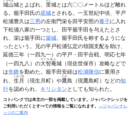
しろやま
さと
城山
城とよばれ、
里
城とは六〇〇メートルほど離れ
る。籠手田氏の
居城
とされる。一五世紀中頃、平戸
松浦豊久は
三男
の左衛門栄を田平安照の
養子
に入れ
下松浦八家の一つとし、田平籠手田を与えたとさ
れ、栄は籠手田に
築城
、籠手田氏を称するようにな
ったという。兄の平戸松浦弘定の領国支配を助け、
延徳三年
（一四九一）
の平戸・田平合戦、明応七年
だいちあん
（一四九八）
の
大智庵
城
（現佐世保市）
攻略などで
は
先鋒
を勤めた。籠手田安経は
松浦隆信
に重用さ
いきつき
たか
れ、
生月
（現生月町）
や
鷹
島
（現鷹島町）
などの
知
行
を認められ、
キリシタン
としても知られた。
コトバンクでは本文の一部を掲載しています。ジャパンナレッジを
ご利用いただくとすべての情報をご覧になれます。
→ジャパンナレ
ッジのご案内