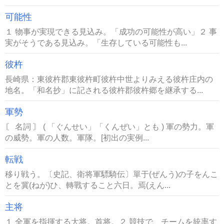
可能性
１ 物事が実現できる見込み。「成功の可能性が高い」２ 事
実がそうである見込み。「生存している可能性も...
彼杵
長崎県：東彼杵郡東彼杵町彼杵中世よりみえる彼杵庄内の
地名。「和名抄」に記される彼杵郡彼杵郷を継承する...
軍勢
〘 名詞 〙 ( 「ぐんせい」「くんぜい」とも ) 軍の勢力。軍
の威勢。軍の人数。軍隊。[初出の実例...
転戦
移り戦う。〔史記、衛将軍驃騎伝〕單于(ぜんう)の子をんこ
とを冀(ねが)ひ、轉戰すること六日。焉(えん...
主将
１ 全軍を指揮する大将。首将。２ 競技で、チームを統率す