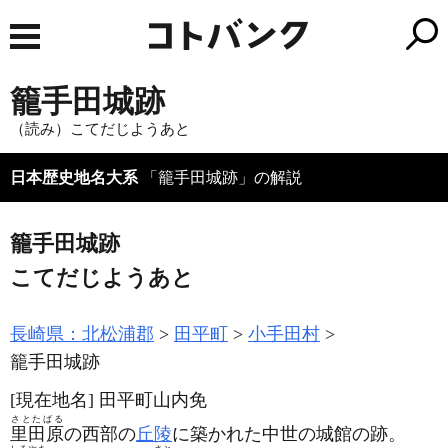
籠手田城跡
（読み）こてだじようあと
日本歴史地名大系
「籠手田城跡」の解説
籠手田城跡
こてだじようあと
長崎県：北松浦郡
田平町
小手田村
籠手田城跡
[現在地名]
田平町山内免
さとたばる
里田原
の西部の
丘陵
に築かれた中世の城館の跡。