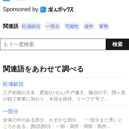
Sponsored by
関連語
松浦鎮信
一部分
可能性
彼杵
軍勢
関連語をあわせて調べる
松浦鎮信
江戸初期の大名，肥前(ひぜん)平戸藩主。隆信の子。関ヶ原
の戦で東軍に加わり，本領を維持。リーフデ号で...
一部分
全体の中のある部分。わずかな部分。「一部分まだ悪いと
ころがある」[類語]部分・一部・局所・局部・箇所...