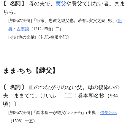
〘 名詞 〙
母の夫で、
実父
や養父ではない者。まま
ちち。
[初出の実例]「行家、忠教之継父也。若有
実父之疑
歟」(
出
二
一
典
：
古事談
（1212‐15頃）二)
[その他の文献]〔礼記‐喪服小記〕
まま‐ちち【継父】
〘 名詞 〙
血のつながりのない父。母の後添いの
夫。ままてて。けいふ。〔二十巻本和名抄（934
頃）〕
[初出の実例]「鈴木孫一が継父
」(出典：
信長公記
(ママチチ)
（1598）一五)