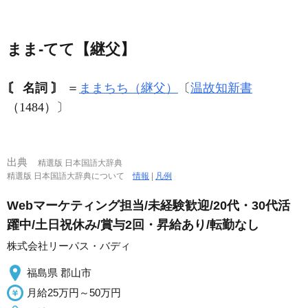
まま‐てて【継父】
〘 名詞 〙
＝
ままちち（継父）
〔
温故知新書
（1484）〕
出典
精選版 日本国語大辞典
精選版 日本国語大辞典について
情報
|
凡例
Webマーケティング担当/未経験歓迎/20代・30代活
躍中/土日祝休み/賞与2回・昇給あり/転勤なし
株式会社リーパス・バディ
福島県 郡山市
月給25万円～50万円