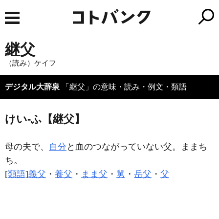
継父
（読み）ケイフ
デジタル大辞泉
「継父」の意味・読み・例文・類語
けい‐ふ【継父】
母の夫で、
自分
と血のつながっていない父。ままち
ち。
[
類語
]
義父
・
養父
・
まま父
・
舅
・
岳父
・
父