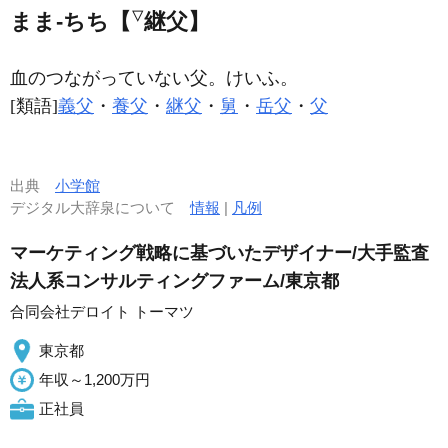
▽
まま‐ちち【
継父】
血のつながっていない父。けいふ。
[類語]
義父
・
養父
・
継父
・
舅
・
岳父
・
父
出典
小学館
デジタル大辞泉について
情報
|
凡例
マーケティング戦略に基づいたデザイナー/大手監査
法人系コンサルティングファーム/東京都
合同会社デロイト トーマツ
東京都
年収～1,200万円
正社員