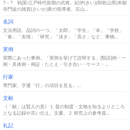
?－? 戦国-江戸時代前期の武将。紀伊(きい)(和歌山県)本願
寺門徒の雑賀(さいか)衆の指導者。石山...
名詞
文法用語。品詞の一つ。「太郎」「学生」「本」「学校」
「春」「友情」「研究」「泳ぎ」「高さ」など、事物...
実例
実際にあった事例。「実例を挙げて説明する」[類語]例・一
例・具体例・例証・たとえ・引き合い・ケース・...
行家
専門家。字通「行」の項目を見る。...
文献
《「献」は賢人の意》１ 昔の制度・文物を知るよりどころ
となる記録や言い伝え。文書。２ 研究上の参考資...
礼記