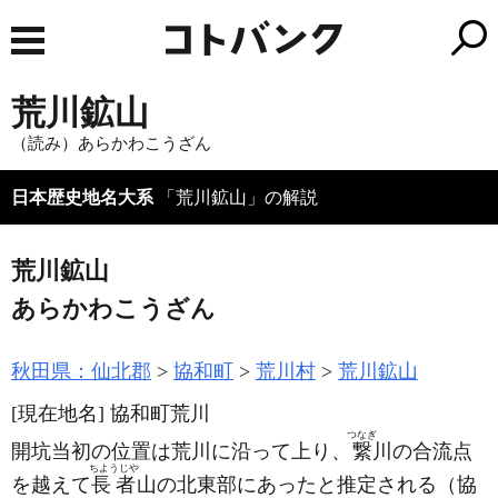
荒川鉱山
（読み）あらかわこうざん
日本歴史地名大系
「荒川鉱山」の解説
荒川鉱山
あらかわこうざん
秋田県：仙北郡
協和町
荒川村
荒川
鉱山
[現在地名]
協和町荒川
つなぎ
開坑当初の位置は荒川に沿って上り、
繋
川の合流点
ちようじや
を越えて
長者
山の北東部にあったと推定される
（協