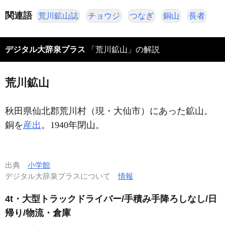
関連語
荒川鉱山誌
チョウジ
つなぎ
銅山
長者
デジタル大辞泉プラス
「荒川鉱山」の解説
荒川鉱山
秋田県仙北郡荒川村（現・大仙市）にあった鉱山。
銅を
産出
。1940年閉山。
出典
小学館
デジタル大辞泉プラスについて
情報
4t・大型トラックドライバー/手積み手降ろしなし/日
帰り/物流・倉庫