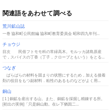
関連語をあわせて調べる
荒川鉱山誌
一巻 協和町公民館編 協和町教育委員会 昭和四九年刊...
チョウジ
目次 民俗フトモモ科の常緑高木。モルッカ諸島原産
で，スパイスの丁香（丁子，クローブともいう）をとる...
つなぎ
ばらばらの材料を固まりの状態にするため，加える接着
剤の役目をもつ副材料．粘性のあるものなどがよく用...
銅山
[ 1 ] 銅鉱を産出する山。また、銅鉱を採掘し精錬する所。
[初出の実例]「只是銅山動。在レ下猶因二...