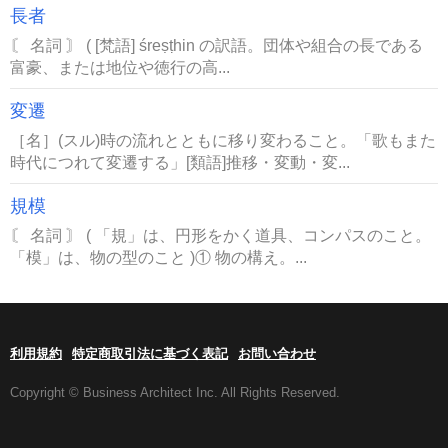
長者
〘 名詞 〙 ( [梵語] śreṣṭhin の訳語。団体や組合の長である
富豪、または地位や徳行の高...
変遷
［名］(スル)時の流れとともに移り変わること。「歌もまた
時代につれて変遷する」[類語]推移・変動・変...
規模
〘 名詞 〙 ( 「規」は、円形をかく道具、コンパスのこと。
「模」は、物の型のこと )① 物の構え。...
利用規約
特定商取引法に基づく表記
お問い合わせ
Copyright © Business Architect Inc. All Rights Reserved.