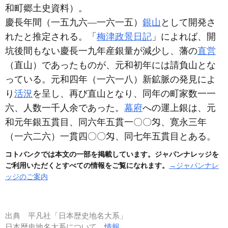
和町郷土史資料）
。
慶長年間
（一五九六―一六一五）
銀山
として開発さ
れたと推定される。「
梅津政景日記
」によれば、開
坑後間もない慶長一九年産銀量が減少し、藩の
直営
（直山）
であったものが、元和初年には請負山とな
っている。元和四年
（一六一八）
新鉱脈の発見によ
り
活況
を呈し、再び直山となり、同年の町家数一一
六、人数一千人余であった。
幕府
への運上銀は、元
和元年銀五貫目、同六年五貫一〇〇匁、寛永三年
（一六二六）
一貫四〇〇匁、同七年五貫目とある。
コトバンクでは本文の一部を掲載しています。ジャパンナレッジを
ご利用いただくとすべての情報をご覧になれます。
→ジャパンナレ
ッジのご案内
出典
平凡社「日本歴史地名大系」
日本歴史地名大系について
情報