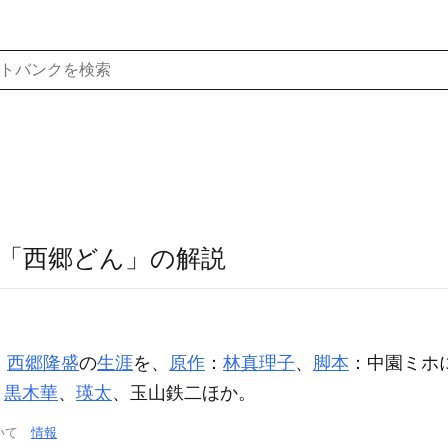
「西郷どん」の解説
。
西郷隆盛
の
生涯
を、
原作
：
林真理子
、
脚本
：中園ミホ
、
黒木華
、
瑛太
、玉山鉄二ほか。
ついて
情報