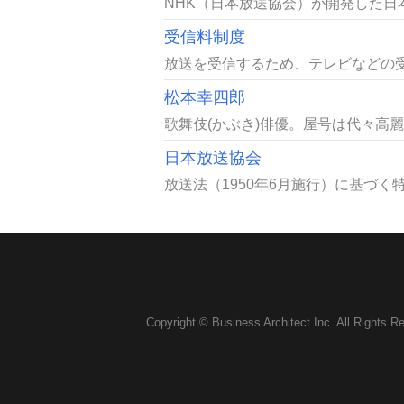
NHK（日本放送協会）が開発した日本方式のHDTV
受信料制度
放送を受信するため、テレビなどの受
松本幸四郎
歌舞伎(かぶき)俳優。屋号は代々高麗屋(
日本放送協会
放送法（1950年6月施行）に基づく
Copyright © Business Architect Inc. All Rights R