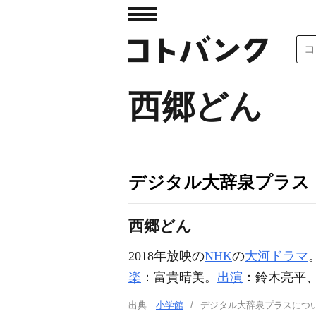
西郷どん
デジタル大辞泉プラス
西郷どん
2018年放映の
NHK
の
大河ドラマ
楽
：富貴晴美。
出演
：鈴木亮平
出典
小学館
デジタル大辞泉プラスに