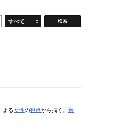
すべて
による
女性
の
視点
から描く。
音