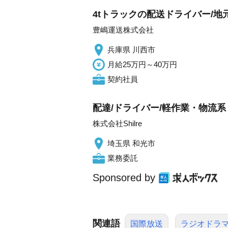
4tトラックの配送ドライバー/地
豊嶋運送株式会社
兵庫県 川西市
月給25万円～40万円
契約社員
配達/ドライバー/軽作業・物流系 
株式会社Shilre
埼玉県 和光市
業務委託
Sponsored by
関連語
国際放送
ラジオドラ