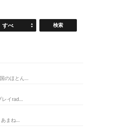
すべ
て
ほとん...
ad...
まね...