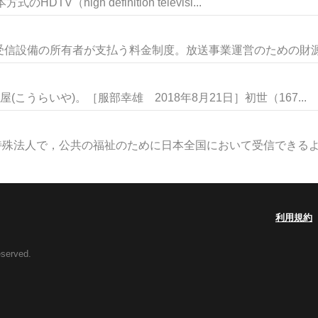
（high definition televisi...
信設備の所有者が支払う料金制度。放送事業運営のための財源確
こうらいや)。［服部幸雄 2018年8月21日］初世（167...
特殊法人で，公共の福祉のために日本全国において受信できるよう
利用規約
eserved.