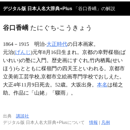
デジタル版 日本人名大辞典+Plus
「谷口香嶠」の解説
谷口香嶠
たにぐち-こうきょう
1864－1915
明治-
大正時代
の日本画家。
元治(
げんじ
)元年8月16日生まれ。京都の幸野楳嶺(ば
いれい)の塾に入門。歴史画にすぐれ,竹内栖鳳(せい
ほう)らとともに楳嶺門の四天王といわれる。京都市
立美術工芸学校,京都市立絵画専門学校でおしえた。
大正4年11月9日死去。52歳。大坂出身。
本名
は槌之
助。作品に「山姥」「驟雨」。
出典
講談社
デジタル版 日本人名大辞典+Plusについて
情報
|
凡例