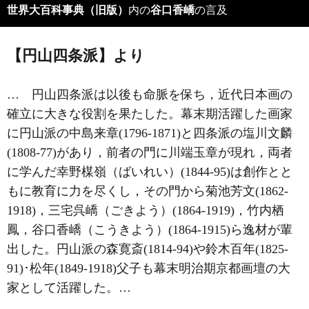
世界大百科事典（旧版）
内の
谷口香嶠
の言及
【円山四条派】より
… 円山四条派は以後も命脈を保ち，近代日本画の
確立に大きな役割を果たした。幕末期活躍した画家
に円山派の中島来章(1796‐1871)と四条派の塩川文麟
(1808‐77)があり，前者の門に
川端玉章
が現れ，両者
に学んだ幸野楳嶺（ばいれい）(1844‐95)は創作とと
もに教育に力を尽くし，その門から菊池芳文(1862‐
1918)，三宅呉嶠（ごきよう）(1864‐1919)，
竹内栖
鳳
，谷口香嶠（こうきよう）(1864‐1915)ら逸材が輩
出した。円山派の森寛斎(1814‐94)や鈴木百年(1825‐
91)･松年(1849‐1918)父子も幕末明治期京都画壇の大
家として活躍した。…