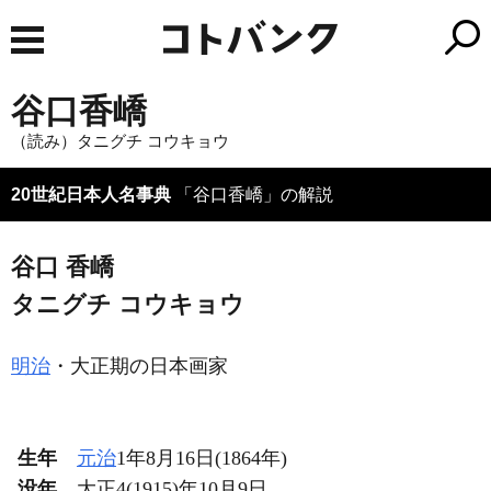
谷口香嶠
（読み）タニグチ コウキョウ
20世紀日本人名事典
「谷口香嶠」の解説
谷口 香嶠
タニグチ コウキョウ
明治
・大正期の日本画家
生年
元治
1年8月16日(1864年)
没年
大正4(1915)年10月9日