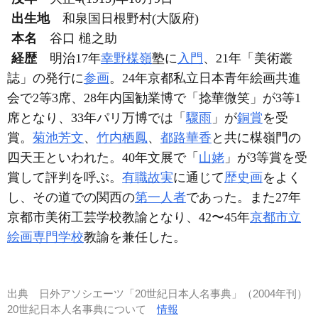
出生地
和泉国日根野村(大阪府)
本名
谷口 槌之助
経歴
明治17年
幸野楳嶺
塾に
入門
、21年「美術叢
誌」の発行に
参画
。24年京都私立日本青年絵画共進
会で2等3席、28年内国勧業博で「捻華微笑」が3等1
席となり、33年パリ万博では「
驟雨
」が
銅賞
を受
賞。
菊池芳文
、
竹内栖鳳
、
都路華香
と共に楳嶺門の
四天王といわれた。40年文展で「
山姥
」が3等賞を受
賞して評判を呼ぶ。
有職故実
に通じて
歴史画
をよく
し、その道での関西の
第一人者
であった。また27年
京都市美術工芸学校教諭となり、42〜45年
京都市立
絵画専門学校
教諭を兼任した。
出典
日外アソシエーツ「20世紀日本人名事典」（2004年刊）
20世紀日本人名事典について
情報