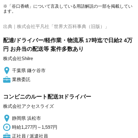
※「谷口香嶠」について言及している用語解説の一部を掲載してい
ます。
出典｜
株式会社平凡社「世界大百科事典（旧版）」
配達/ドライバー/軽作業・物流系 17時迄で日給2 4万
円 お弁当の配送等 案件多数あり
株式会社Shilre
千葉県 鎌ケ谷市
業務委託
コンビニのルート配送3tドライバー
株式会社アクセスライズ
静岡県 浜松市
時給1,277円～1,597円
正社員 / 派遣社員