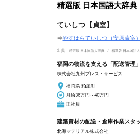
精選版 日本国語大辞典
ていしつ【貞室】
⇒
やすはらていしつ（安原貞室
出典
精選版 日本国語大辞典
精選版 日本国語
福岡の物流を支える「配送管理」
株式会社九州プレス・サービス
福岡県 粕屋町
月給36万円～40万円
正社員
建築資材の配送・倉庫作業スタ
北海マテリアル株式会社