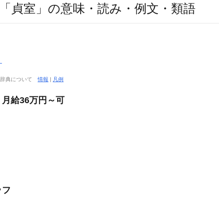
「貞室」の意味・読み・例文・類語
）
大辞典について
情報
|
凡例
月給36万円～可
ッフ