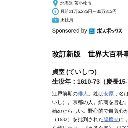
北海道 苫小牧市
月給21万5,225円～30万313円
正社員
Sponsored by
改訂新版 世界大百科
貞室 (ていしつ)
生没年：1610-73（慶長15
江戸前期の
俳人
。姓は
安原
，名
いし）。京都の人。紙商を営む
始めたらしい。野心的で自負心
（1632）を批判された
腹癒せ
に