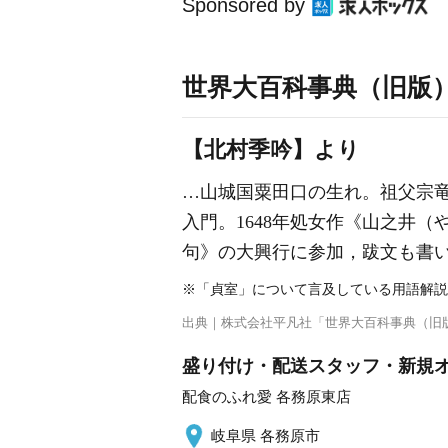
Sponsored by
世界大百科事典（旧版
【北村季吟】より
…山城国粟田口の生れ。祖父宗竜
入門。1648年処女作《
山之井
（
句》の大興行に参加，跋文も書
※「貞室」について言及している用語解説
出典｜
株式会社平凡社「世界大百科事典（旧
盛り付け・配送スタッフ・新規オ
配食のふれ愛 各務原東店
岐阜県 各務原市