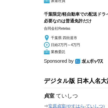
派遣社員
千葉限定/軽自動車での配送ドライ
必要なのは普通免許だけ
合同会社Retelas
千葉県 四街道市
日給2万円～4万円
業務委託
Sponsored by
デジタル版 日本人名大辞
貞室
ていしつ
⇒
安原貞室(やすはら-ていしつ)