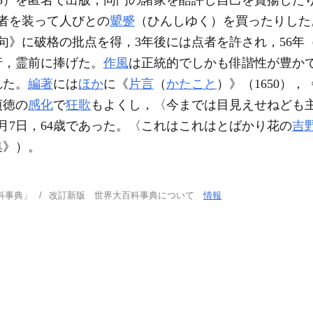
63）を匿名で出版，同門の諸家を酷評し自己を賞揚した
者を装って人びとの
顰蹙
（ひんしゆく）を買ったりした
千句》に破格の批点を得，3年後には点者を許され，56年
行，霊前に捧げた。
作風
は正統的でしかも俳諧性が豊か
れた。
編著
には
ほか
に《
片言
（
かたこと
）》（1650），
貞徳の
感化
で
狂歌
もよくし，〈今までは目見えせねども
2月7日，64歳であった。〈これはこれはとばかり花の
吉
集》）。
科事典」
改訂新版 世界大百科事典について
情報