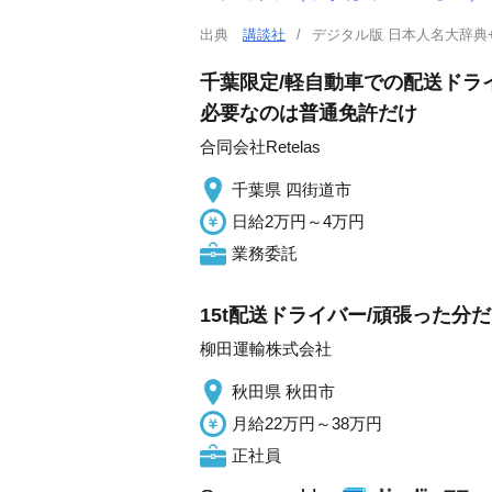
出典
講談社
デジタル版 日本人名大辞典
千葉限定/軽自動車での配送ドライ
必要なのは普通免許だけ
合同会社Retelas
千葉県 四街道市
日給2万円～4万円
業務委託
15t配送ドライバー/頑張った分
柳田運輸株式会社
秋田県 秋田市
月給22万円～38万円
正社員