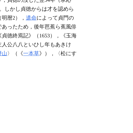
り，貞徳の没した翌54年（承応
。しかし貞徳からは才を認めら
（明暦2），
遺命
によって貞門の
であったため，後年芭蕉ら蕉風俳
《貞徳終焉記》（1653），《玉海
主人公八八といひし年もあきけ
野山
〉（《
一本草
》），〈松にす