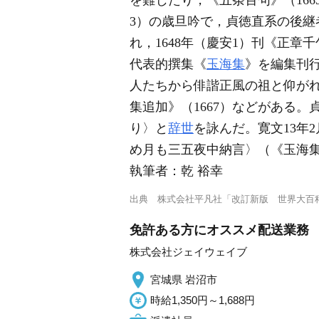
を難じたり，《五条百句》（16
3）の歳旦吟で，貞徳直系の後継
れ，1648年（慶安1）刊《正章
代表的撰集《
玉海集
》を編集刊
人たちから俳諧正風の祖と仰が
集追加》（1667）などがある。
り〉と
辞世
を詠んだ。寛文13年
め月も三五夜中納言〉（《玉海
執筆者：
乾 裕幸
出典
株式会社平凡社「改訂新版 世界大百
免許ある方にオススメ配送業務
株式会社ジェイウェイブ
宮城県 岩沼市
時給1,350円～1,688円