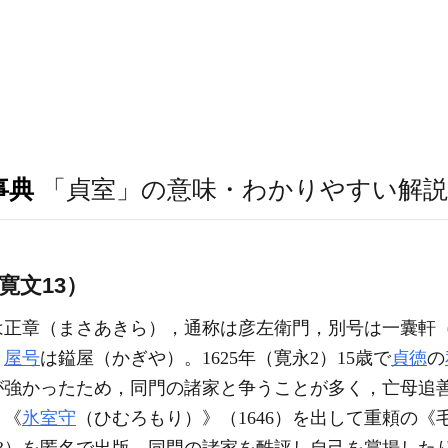
事典
「貞室」の意味・わかりやすい解説
-寛文13）
は正章（まさあきら），通称は彦左衛門，別号は一囊軒
。
屋号
は鎰屋（かぎや）。1625年（寛永2）15歳で
貞徳
の
が強かったため，同門の諸家と争うことが多く，亡母追
，《
氷室守
（ひむろもり）》（1646）を出して重頼の《毛