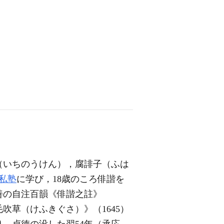
（いちのうけん），腐誹子（ふは
私塾
に学び，18歳のころ俳諧を
善の自注百韻《俳諧之註》
吹草（けふきぐさ）》（1645）