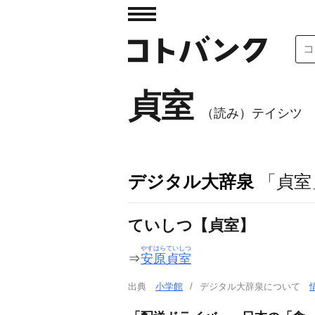
貞室
（読み）テイシツ
デジタル大辞泉
「貞室
ていしつ【貞室】
やすはらていしつ
⇒
安原貞室
出典
小学館
デジタル大辞泉について