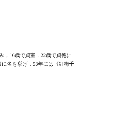
，16歳で貞室，22歳で貞徳に
に名を挙げ，53年には《紅梅千