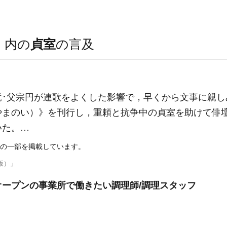
）
内の
貞室
の言及
･父宗円が連歌をよくした影響で，早くから文事に親しみ
やまのい）》を刊行し，重頼と抗争中の貞室を助けて俳壇
いた。…
の一部を掲載しています。
版）」
ープンの事業所で働きたい調理師/調理スタッフ