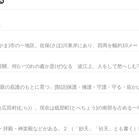
.
ま)市の一地区。佐保(さほ)川東岸にあり、四周を幅約10メートル
、何(いづ)れの處か是(ぜ)なる 波江上、人をして愁へしむ字通
親の庇護のもとに育つ」[類語]保護・擁護・守護・守る・庇かばう
田村(むら)）。現在は砥部町(とべちょう)の南部を占める一地域
・拝殿・神楽殿などがある。２ （「鈔天」「社天」とも書く）歌舞