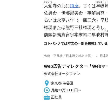
だいねん
はやきじよ
大念
寺の北に
鎮座
。古くは
早岐
佐男命・伊邪那美命・事解男尊
るいは永享八年
（一四三六）
早
権現または熊野三社権現と号し
じ
前国新義真言宗本末帳に早岐村
コトバンクでは本文の一部を掲載していま
出典
平凡社「日本歴史地名大系」
日本
Web広告ディレクター「Webマ
株式会社オークファン
東京都 渋谷区
月給33万9,113円～
正社員