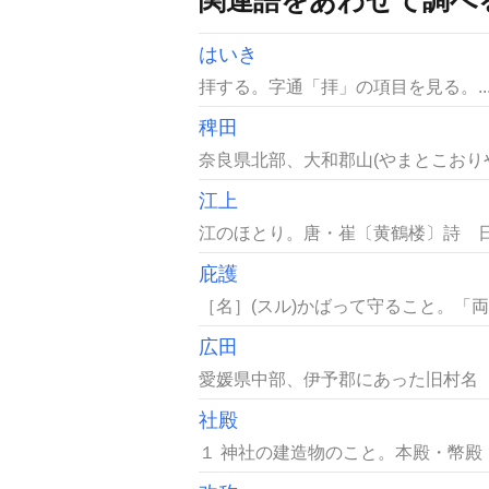
はいき
拝する。字通「拝」の項目を見る。..
稗田
奈良県北部、大和郡山(やまとこおりや
江上
江のほとり。唐・崔〔黄鶴楼〕詩 日關
庇護
［名］(スル)かばって守ること。「両
広田
愛媛県中部、伊予郡にあった旧村名（広
社殿
１ 神社の建造物のこと。本殿・幣殿