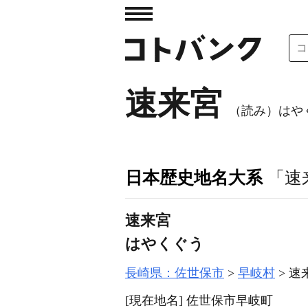
速来宮
（読み）はや
日本歴史地名大系
「速
速来宮
はやくぐう
長崎県：佐世保市
早岐村
速
[現在地名]
佐世保市早岐町