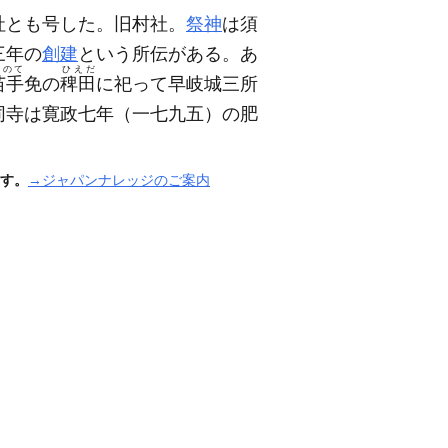
社とも号した。旧村社。
祭神
は須
三年の
創建
という所伝がある。あ
りのて
ひえだ
苗手
免の
稗田
に祀って早岐城三所
同寺は寛政七年
（一七九五）
の肥
す。
→ジャパンナレッジのご案内