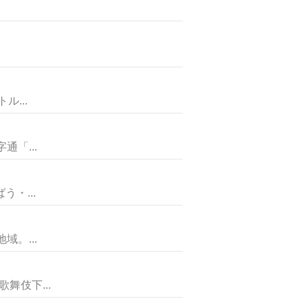
...
「...
・...
。...
伎下...