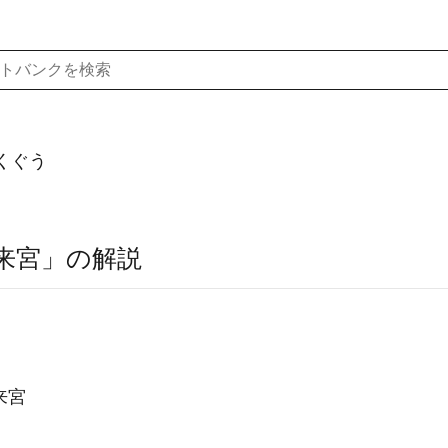
くぐう
来宮」の解説
来宮