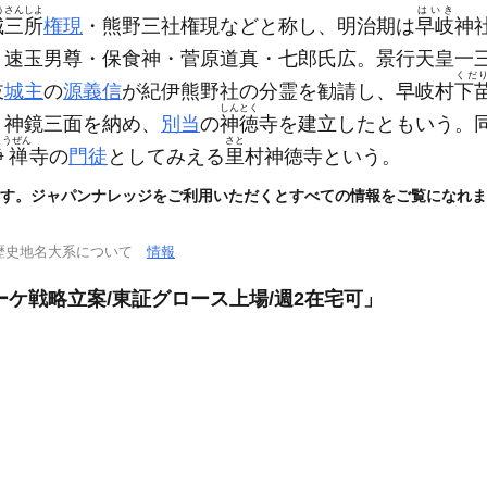
うさんしよ
はいき
城三所
権現
・熊野三社権現などと称し、明治期は
早岐
神
・速玉男尊・保食神・菅原道真・七郎氏広。景行天皇一
くだ
岐
城主
の
源義信
が紀伊熊野社の分霊を勧請し、早岐村
下
しんとく
、神鏡三面を納め、
別当
の
神徳
寺を建立したともいう。
ようぜん
さと
浄禅
寺の
門徒
としてみえる
里
村神徳寺という。
す。ジャパンナレッジをご利用いただくとすべての情報をご覧になれま
歴史地名大系について
情報
ーケ戦略立案/東証グロース上場/週2在宅可」