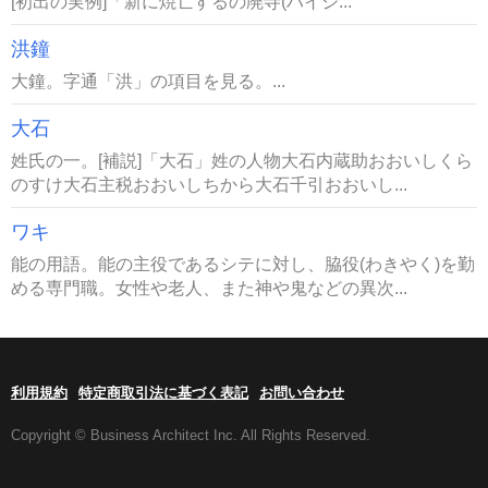
[初出の実例]「新に焼亡するの廃寺(ハイジ...
洪鐘
大鐘。字通「洪」の項目を見る。...
大石
姓氏の一。[補説]「大石」姓の人物大石内蔵助おおいしくら
のすけ大石主税おおいしちから大石千引おおいし...
ワキ
能の用語。能の主役であるシテに対し、脇役(わきやく)を勤
める専門職。女性や老人、また神や鬼などの異次...
利用規約
特定商取引法に基づく表記
お問い合わせ
Copyright © Business Architect Inc. All Rights Reserved.