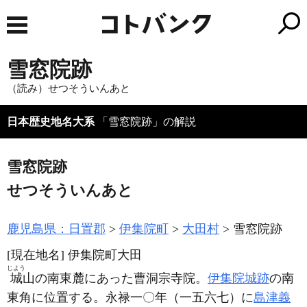
雪窓院跡
（読み）せつそういんあと
日本歴史地名大系
「雪窓院跡」の解説
雪窓院跡
せつそういんあと
鹿児島県：日置郡
伊集院町
大田村
雪窓院跡
[現在地名]
伊集院町大田
じよう
城
山の南東麓にあった曹洞宗寺院。
伊集院城跡
の南
東角に位置する。永禄一〇年
（一五六七）
に
島津義