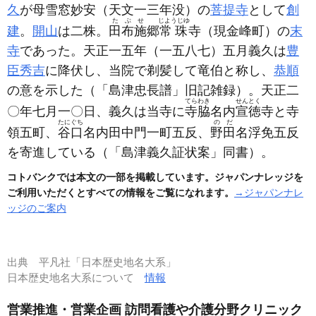
久
が母雪窓妙安
（天文一三年没）
の
菩提寺
として
創
たぶせ
じようじゆ
建
。
開山
は二株。
田布施
郷
常珠
寺
（現金峰町）
の
末
寺
であった。天正一五年
（一五八七）
五月義久は
豊
臣秀吉
に降伏し、当院で剃髪して竜伯と称し、
恭順
の意を示した
（「島津忠長譜」旧記雑録）
。天正二
てらわき
せんとく
〇年七月一〇日、義久は当寺に
寺脇
名内
宣徳
寺と寺
たにぐち
のだ
領五町、
谷口
名内田中門一町五反、
野田
名浮免五反
を寄進している
（「島津義久証状案」同書）
。
コトバンクでは本文の一部を掲載しています。ジャパンナレッジを
ご利用いただくとすべての情報をご覧になれます。
→ジャパンナレ
ッジのご案内
出典
平凡社「日本歴史地名大系」
日本歴史地名大系について
情報
営業推進・営業企画 訪問看護や介護分野クリニック