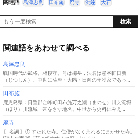
関連語
島津忠良
田布施
廃寺
洪鐘
大石
関連語をあわせて調べる
島津忠良
戦国時代の武将。相模守。号は梅岳，法名は愚谷軒日新
（じつしん）。中世に薩摩・大隅・日向の守護家であっ...
田布施
鹿児島県：日置郡金峰町田布施万之瀬（まのせ）川支流堀
（ほり）川流域一帯をさす地名。中世から史料にみえ...
廃寺
〘 名詞 〙① すたれた寺。住僧がなく荒れるにまかせた寺。