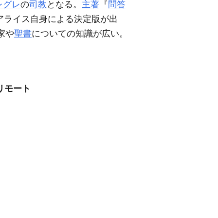
レグレ
の
司教
となる。
主著
『
問答
4年にアライス自身による決定版が出
家や
聖書
についての知識が広い。
リモート