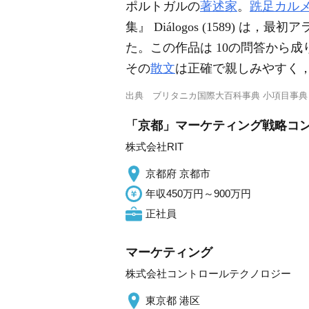
ポルトガルの
著述家
。
跣足カル
集』 Diálogos (1589)
た。この作品は 10の問答から成り
その
散文
は正確で親しみやすく
出典
ブリタニカ国際大百科事典 小項目事典
「京都」マーケティング戦略コンサ
株式会社RIT
京都府 京都市
年収450万円～900万円
正社員
マーケティング
株式会社コントロールテクノロジー
東京都 港区