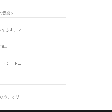
楽を...
さす。マ...
...
シート...
。オリ...