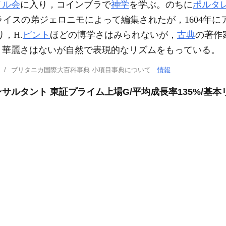
メル会
に入り，コインブラで
神学
を学ぶ。のちに
ポルタ
 は，最初アライスの弟ジェロニモによって編集されたが，160
，H.
ピント
ほどの博学さはみられないが，
古典
の著作
，華麗さはないが自然で表現的なリズムをもっている。
ブリタニカ国際大百科事典 小項目事典について
情報
ルタント 東証プライム上場G/平均成長率135%/基本