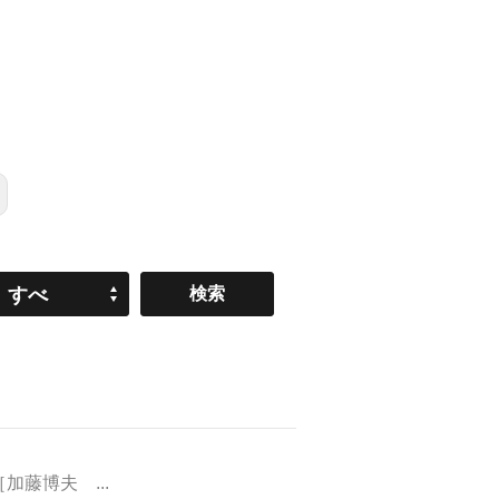
すべ
て
藤博夫 ...