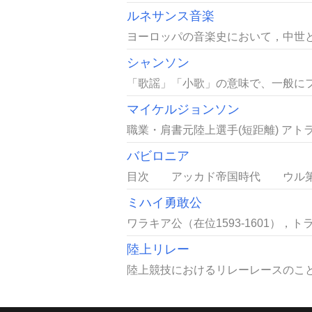
ルネサンス音楽
ヨーロッパの音楽史において，中世と
シャンソン
「歌謡」「小歌」の意味で、一般にフ
マイケルジョンソン
職業・肩書元陸上選手(短距離) アト
バビロニア
目次 アッカド帝国時代 ウル第3
ミハイ勇敢公
ワラキア公（在位1593-1601），ト
陸上リレー
陸上競技におけるリレーレースのこと