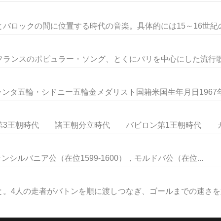
バロックの間に位置する時代の音楽。具体的には15～16世紀の音
ランスのポピュラー・ソング、とくにパリを中心にした流行歌を
ランタ五輪・シドニー五輪金メダリスト国籍米国生年月日1967年9
王朝時代 諸王朝分立時代 バビロン第1王朝時代 カッ
ランシルバニア公（在位1599-1600），モルドバ公（在位...
。4人の走者がバトンを順に渡しつなぎ、ゴールまでの速さを競う