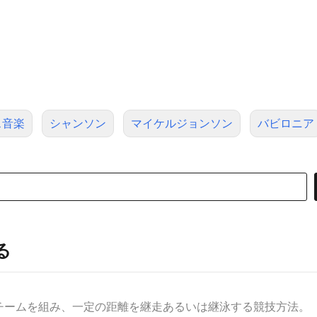
ス音楽
シャンソン
マイケルジョンソン
バビロニア
る
ームを組み、一定の距離を継走あるいは継泳する競技方法。［加