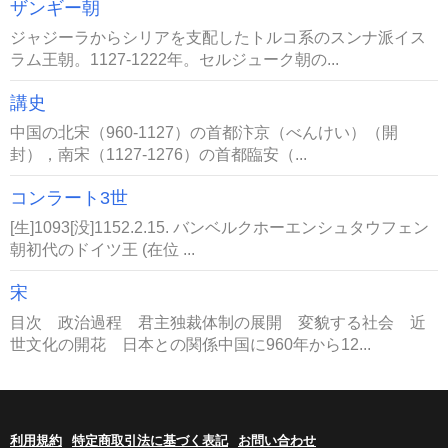
ザンギー朝
ジャジーラからシリアを支配したトルコ系のスンナ派イス
ラム王朝。1127-1222年。セルジューク朝の...
講史
中国の北宋（960-1127）の首都汴京（べんけい）（開
封），南宋（1127-1276）の首都臨安（...
コンラート3世
[生]1093[没]1152.2.15. バンベルクホーエンシュタウフェン
朝初代のドイツ王 (在位 ...
宋
目次 政治過程 君主独裁体制の展開 変貌する社会 近
世文化の開花 日本との関係中国に960年から12...
利用規約
特定商取引法に基づく表記
お問い合わせ