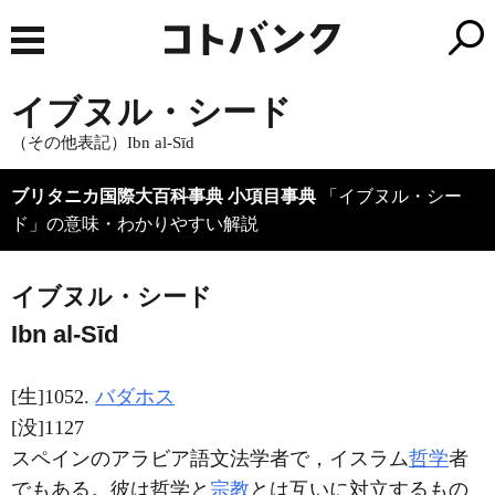
イブヌル・シード
（その他表記）Ibn al-Sīd
ブリタニカ国際大百科事典 小項目事典
「イブヌル・シー
ド」の意味・わかりやすい解説
イブヌル・シード
Ibn al-Sīd
[生]1052.
バダホス
[没]1127
スペインのアラビア語文法学者で，イスラム
哲学
者
でもある。彼は哲学と
宗教
とは互いに対立するもの