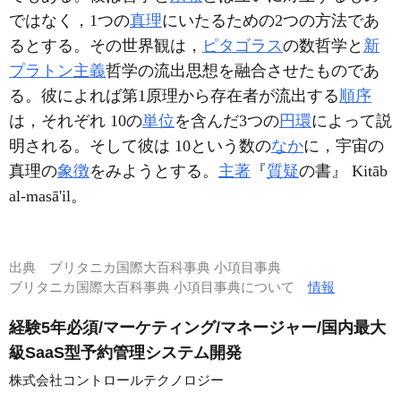
ではなく，1つの
真理
にいたるための2つの方法であ
るとする。その世界観は，
ピタゴラス
の数哲学と
新
プラトン主義
哲学の流出思想を融合させたものであ
る。彼によれば第1原理から存在者が流出する
順序
は，それぞれ 10の
単位
を含んだ3つの
円環
によって説
明される。そして彼は 10という数の
なか
に，宇宙の
真理の
象徴
をみようとする。
主著
『
質疑
の書』 Kitāb
al-masā'il。
出典
ブリタニカ国際大百科事典 小項目事典
ブリタニカ国際大百科事典 小項目事典について
情報
経験5年必須/マーケティング/マネージャー/国内最大
級SaaS型予約管理システム開発
株式会社コントロールテクノロジー