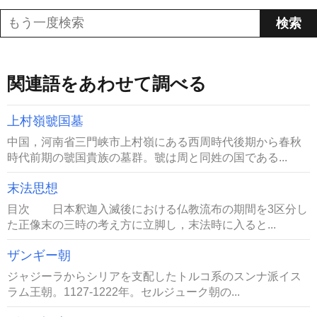
関連語をあわせて調べる
上村嶺虢国墓
中国，河南省三門峡市上村嶺にある西周時代後期から春秋
時代前期の虢国貴族の墓群。虢は周と同姓の国である...
末法思想
目次 日本釈迦入滅後における仏教流布の期間を3区分し
た正像末の三時の考え方に立脚し，末法時に入ると...
ザンギー朝
ジャジーラからシリアを支配したトルコ系のスンナ派イス
ラム王朝。1127-1222年。セルジューク朝の...