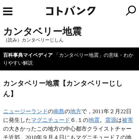
カンタベリー地震
（読み）カンタベリーじしん
百科事典マイペディア
「カンタベリー地震」の意味・わか
りやすい解説
カンタベリー地震【カンタベリーじし
ん】
ニュージーランド
の
南島
の
地方
で，2011年２月22日
に発生した
マグニチュード
６.１の
地震
。
震源
は
被害
の大きかったこの地方の中心都市クライストチャー
チ近郊。2010年９月４日にもマグニチュード７の地