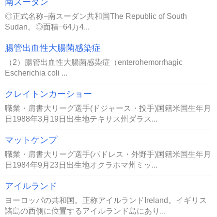
南スーダン
◎正式名称−南スーダン共和国The Republic of South
Sudan。◎面積−64万4...
腸管出血性大腸菌感染症
（2）腸管出血性大腸菌感染症（enterohemorrhagic
Escherichia coli ...
クレイトンカーショー
職業・肩書大リーグ選手(ドジャース・投手)国籍米国生年月
日1988年3月19日出生地テキサス州ダラス...
マットケンプ
職業・肩書大リーグ選手(パドレス・外野手)国籍米国生年月
日1984年9月23日出生地オクラホマ州ミッ...
アイルランド
ヨーロッパの共和国。正称アイルランドIreland。イギリス
諸島の西側に位置するアイルランド島にあり...