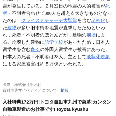
震が発生している。２月22日の地震の人的被害が
死
者
・不明者合わせて380人を超える大きなものとなっ
たのは，
クライストチャーチ大聖堂
を含む
老朽化
し
た
建物
が多い旧市街を地震が直撃したためといわ
れ，死者・不明者のほとんどが，建物の
崩壊
によ
る。崩壊した建物に
語学学校
があったため，日本人
留学生を含む
多く
の外国人留学生が被害にあった。
日本人の死者・不明者は28人。主として
液状化現象
による家屋被害は約５万棟といわれる。
出典
株式会社平凡社
百科事典マイペディアについて
情報
入社特典172万円!トヨタ自動車九州で急募!カンタン
自動車製造のお仕事です! toyota kyushu