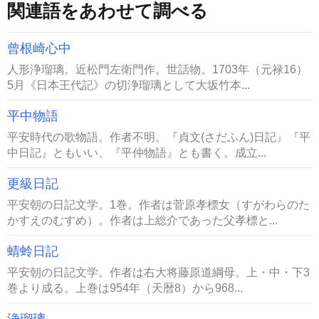
関連語をあわせて調べる
曾根崎心中
人形浄瑠璃。近松門左衛門作。世話物。1703年（元禄16）
5月《日本王代記》の切浄瑠璃として大坂竹本...
平中物語
平安時代の歌物語。作者不明。『貞文(さだふん)日記』『平
中日記』ともいい、『平仲物語』とも書く。成立...
更級日記
平安朝の日記文学。1巻。作者は菅原孝標女（すがわらのた
かすえのむすめ）。作者は上総介であった父孝標と...
蜻蛉日記
平安朝の日記文学。作者は右大将藤原道綱母。上・中・下3
巻より成る。上巻は954年（天暦8）から968...