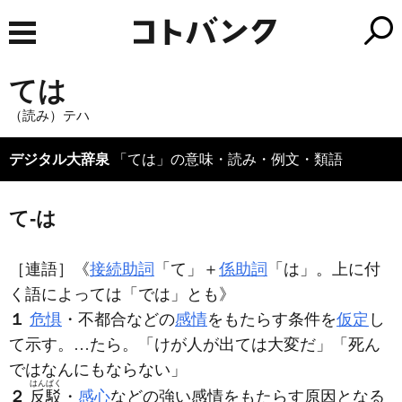
ては
（読み）テハ
デジタル大辞泉
「ては」の意味・読み・例文・類語
て‐は
［連語］
《
接続助詞
「て」＋
係助詞
「は」。上に付
く語によっては「では」とも》
１
危惧
・不都合などの
感情
をもたらす条件を
仮定
し
て示す。…たら。「けが人が出
ては
大変だ」「死ん
ではなんにもならない」
はんぱく
２
反駁
・
感心
などの強い感情をもたらす原因となる