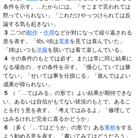
条件を示す。…たからには。「そこまで言われ
ては
黙っていられない」「これだけやっつけられ
ては
反
論する気も起きない」
３
二つの
動作
・
作用
などが対になって繰り返される
意を表す。「幼い頃は
電車
を見
ては
喜んでいた」
「姉はいつも
洋服
を脱いでは着て楽しんでいる」
４
その条件のもとでは必ず、または常に同じ結果に
なる場合の、その条件を示す。「慢心してい
ては
勝
てない」「せい
ては
事を仕損じる」「遊んではよい
成果が得られない」
５
（「…てはみる」の形で）よい結果が期待できな
い、あるいは自信がもてない状況のもとで、あるこ
とを行う意を表す。「考え
ては
みるよ」「修理し
て
は
みるけれど完全に直るかどうか」
６
（多く「…てはどうか」の形で）ある
事柄
をする
よう勧める意を表す。「書いてみ
ては
どうだろう」