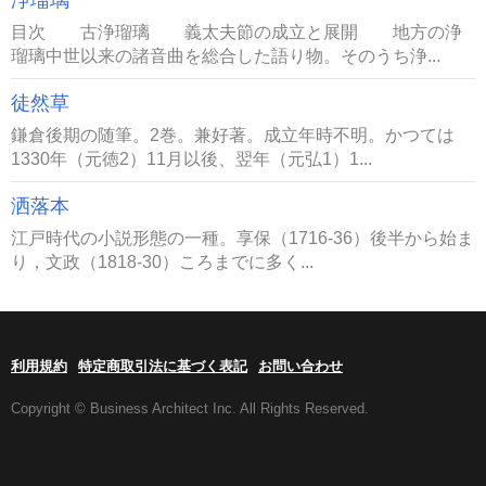
浄瑠璃
目次 古浄瑠璃 義太夫節の成立と展開 地方の浄
瑠璃中世以来の諸音曲を総合した語り物。そのうち浄...
徒然草
鎌倉後期の随筆。2巻。兼好著。成立年時不明。かつては
1330年（元徳2）11月以後、翌年（元弘1）1...
洒落本
江戸時代の小説形態の一種。享保（1716-36）後半から始ま
り，文政（1818-30）ころまでに多く...
利用規約
特定商取引法に基づく表記
お問い合わせ
Copyright © Business Architect Inc. All Rights Reserved.