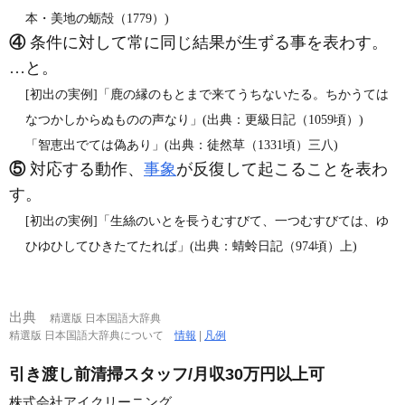
本・美地の蛎殻（1779）)
④
条件に対して常に同じ結果が生ずる事を表わす。
…と。
[初出の実例]「鹿の縁のもとまで来てうちないたる。ちかうては
なつかしからぬものの声なり」(出典：更級日記（1059頃）)
「智恵出でては偽あり」(出典：徒然草（1331頃）三八)
⑤
対応する動作、
事象
が反復して起こることを表わ
す。
[初出の実例]「生絲のいとを長うむすびて、一つむすびては、ゆ
ひゆひしてひきたてたれば」(出典：蜻蛉日記（974頃）上)
出典
精選版 日本国語大辞典
精選版 日本国語大辞典について
情報
|
凡例
引き渡し前清掃スタッフ/月収30万円以上可
株式会社アイクリーニング