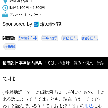
静岡県 熱海市
時給1,100円～1,300円
アルバイト・パート
Sponsored by
関連語
曾根崎心中
平中物語
更級日記
蜻蛉日記
浄瑠璃
精選版 日本国語大辞典
「ては」の意味・読み・例文・類語
て‐は
( 接続助詞「て」に係助詞「は」が付いたもの。上に
来る語によって「では」とも。現在では「て（で）
わ」と読んでいる ) 「て」および「は」の
用法
に応