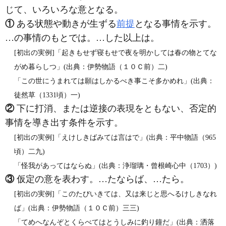
じて、いろいろな意となる。
①
ある状態や動きが生ずる
前提
となる事情を示す。
…の事情のもとでは。…した以上は。
[初出の実例]「起きもせず寝もせで夜を明かしては春の物とてな
がめ暮らしつ」(出典：伊勢物語（１０Ｃ前）二)
「この世にうまれては願はしかるべき事こそ多かめれ」(出典：
徒然草（1331頃）一)
②
下に打消、または逆接の表現をともない、否定的
事情を導き出す条件を示す。
[初出の実例]「えけしきばみては言はで」(出典：平中物語（965
頃）二九)
「怪我があってはならぬ」(出典：浄瑠璃・曾根崎心中（1703）)
③
仮定の意を表わす。…たならば、…たら。
[初出の実例]「このたびいきては、又は来じと思へるけしきなれ
ば」(出典：伊勢物語（１０Ｃ前）三三)
「てめへなんぞとくらべてはとうしみに釣り鐘だ」(出典：洒落