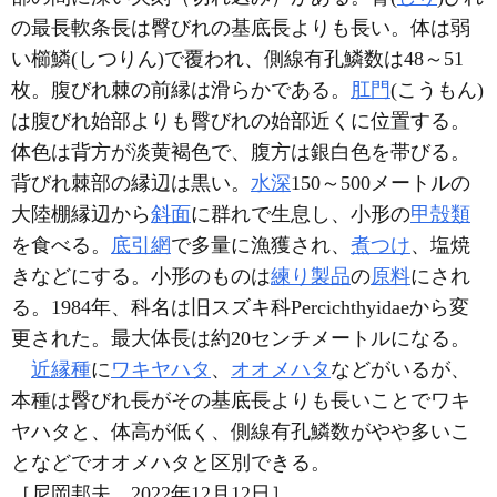
の最長軟条長は臀びれの基底長よりも長い。体は弱
い櫛鱗(しつりん)で覆われ、側線有孔鱗数は48～51
枚。腹びれ棘の前縁は滑らかである。
肛門
(こうもん)
は腹びれ始部よりも臀びれの始部近くに位置する。
体色は背方が淡黄褐色で、腹方は銀白色を帯びる。
背びれ棘部の縁辺は黒い。
水深
150～500メートルの
大陸棚縁辺から
斜面
に群れで生息し、小形の
甲殻類
を食べる。
底引網
で多量に漁獲され、
煮つけ
、塩焼
きなどにする。小形のものは
練り製品
の
原料
にされ
る。1984年、科名は旧スズキ科Percichthyidaeから変
更された。最大体長は約20センチメートルになる。
近縁種
に
ワキヤハタ
、
オオメハタ
などがいるが、
本種は臀びれ長がその基底長よりも長いことでワキ
ヤハタと、体高が低く、側線有孔鱗数がやや多いこ
となどでオオメハタと区別できる。
［尼岡邦夫 2022年12月12日］