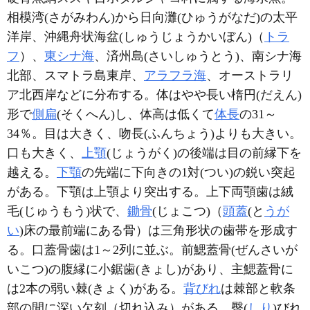
相模湾(さがみわん)から日向灘(ひゅうがなだ)の太平
洋岸、沖縄舟状海盆(しゅうじょうかいぼん)（
トラ
フ
）、
東シナ海
、済州島(さいしゅうとう)、南シナ海
北部、スマトラ島東岸、
アラフラ海
、オーストラリ
ア北西岸などに分布する。体はやや長い楕円(だえん)
形で
側扁
(そくへん)し、体高は低くて
体長
の31～
34％。目は大きく、吻長(ふんちょう)よりも大きい。
口も大きく、
上顎
(じょうがく)の後端は目の前縁下を
越える。
下顎
の先端に下向きの1対(つい)の鋭い突起
がある。下顎は上顎より突出する。上下両顎歯は絨
毛(じゅうもう)状で、
鋤骨
(じょこつ)（
頭蓋
(と
うが
い
)床の最前端にある骨）は三角形状の歯帯を形成す
る。口蓋骨歯は1～2列に並ぶ。前鰓蓋骨(ぜんさいが
いこつ)の腹縁に小鋸歯(きょし)があり、主鰓蓋骨に
は2本の弱い棘(きょく)がある。
背びれ
は棘部と軟条
部の間に深い欠刻（切れ込み）がある。臀(
しり
)びれ