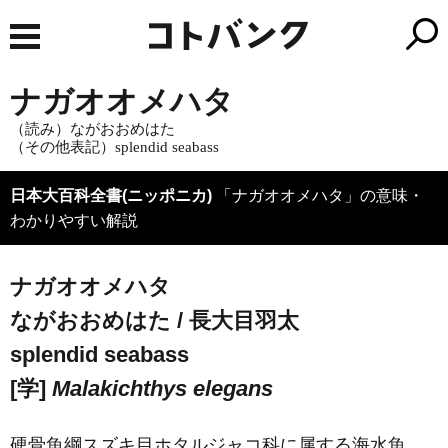
ナガオオメハタ
（読み）ながおおめはた
（その他表記）splendid seabass
日本大百科全書(ニッポニカ)
「ナガオオメハタ」の意味・
わかりやすい解説
ナガオオメハタ
ながおおめはた / 長大目羽太
splendid seabass
[学]
Malakichthys elegans
硬骨魚綱スズキ目ホタルジャコ科に属する海水魚。