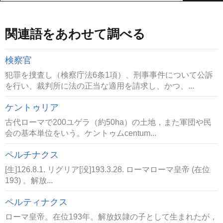
関連語をあわせて調べる
検察官
犯罪を捜査し（検察庁法6条1項）、刑事事件について公訴
を行い、裁判所に法の正当な適用を請求し、かつ、...
ケントゥリア
古代ローマで200ユゲラ（約50ha）の土地，また軍団や民
会の基本単位をいう。ケントゥムcentum...
ペルチナクス
[生]126.8.1. リグリア[没]193.3.28. ローマローマ皇帝 (在位
193) 。解放...
ペルティナクス
ローマ皇帝。在位193年。解放奴隷の子として生まれたが，