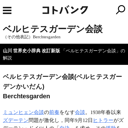
ベルヒテスガーデン会談
（その他表記）Berchtesgarden
山川 世界史小辞典 改訂新版
「ベルヒテスガーデン会談」の
解説
ベルヒテスガーデン会談(ベルヒテスガー
デンかいだん)
Berchtesgarden
ミュンヒェン会談
の
前奏
をなす
会談
。1938年春以来
ズデーテン
問題が激化し，同年9月12日
ヒトラー
がズ