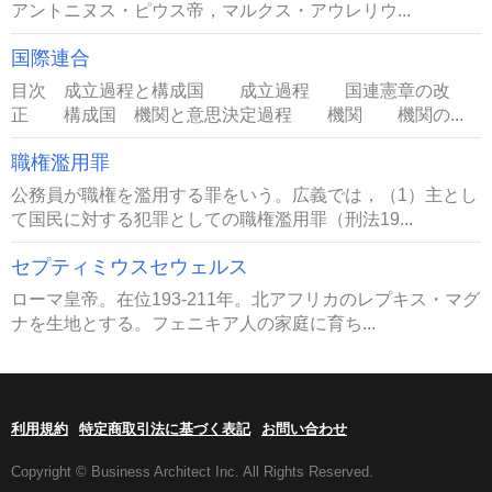
アントニヌス・ピウス帝，マルクス・アウレリウ...
国際連合
目次 成立過程と構成国 成立過程 国連憲章の改
正 構成国 機関と意思決定過程 機関 機関の...
職権濫用罪
公務員が職権を濫用する罪をいう。広義では，（1）主とし
て国民に対する犯罪としての職権濫用罪（刑法19...
セプティミウスセウェルス
ローマ皇帝。在位193-211年。北アフリカのレプキス・マグ
ナを生地とする。フェニキア人の家庭に育ち...
利用規約
特定商取引法に基づく表記
お問い合わせ
Copyright © Business Architect Inc. All Rights Reserved.