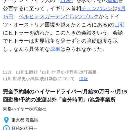
デーテン・ドイツ人の「
自決
」を求め，その
援助
を
公言するに至って，イギリス首相
チェンバレン
は
9月
15日
，
ベルヒテスガーデン
(
ザルツブルク
からドイ
ツ・オーストリア国境を越えたところにある)の
山荘
にヒトラーを訪れた。このときの会談をいう。会談
でヒトラーは世界戦争を辞せずとの強硬態度を示
し，なんら具体的な
成果
はみられなかった。
出典
山川出版社「山川 世界史小辞典 改訂新版」
山川 世界史小辞典 改訂新版について
情報
完全予約制のハイヤードライバー/月給30万円～/月15
回勤務/予約の送迎以外「自分時間」/池袋事業所
東都ハイヤー株式会社
東京都 豊島区
月給30万円～