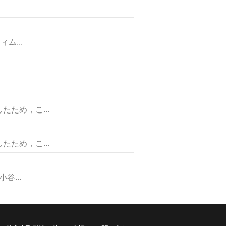
ム...
ため，こ...
ため，こ...
...