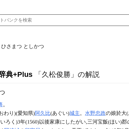
ひさまつ としかつ
典+Plus
「久松俊勝」の解説
つ
将
。
(おわり)(愛知県)
阿久比
(あぐい)
城主
。
水野忠政
の娘於大(
えいろく)3年(1560)以後家康にしたがい,三河宝飯(ほい)郡