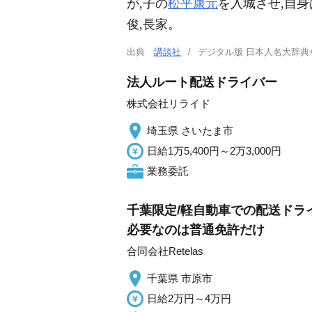
が,子の
松平康元
を入城させ,自身
俊,長家。
出典
講談社
デジタル版 日本人名大辞典
法人ルート配送ドライバー
株式会社リライド
埼玉県 さいたま市
日給1万5,400円～2万3,000円
業務委託
千葉限定/軽自動車での配送ドライ
必要なのは普通免許だけ
合同会社Retelas
千葉県 市原市
日給2万円～4万円