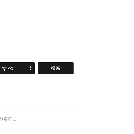
すべ
て
称...