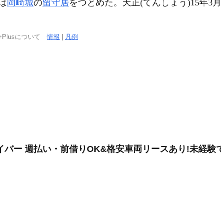
は
岡崎城
の
留守居
をつとめた。天正(てんしょう)15年3
+Plusについて
情報
|
凡例
バー 週払い・前借りOK&格安車両リースあり!未経験で