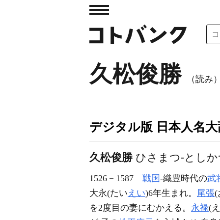
久松俊勝
（読み）
デジタル版 日本人名大辞
久松俊勝
ひさまつ-としか
1526－1587
戦国
-織豊時代の
武
大永(たい
えい
)6年生まれ。
尾張
を2度目の妻にむかえる。
永禄
(