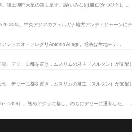
6年。後土御門天皇の第１皇子。諱(いみな)は勝仁(かつひと)。...
26-30年。中央アジアのフェルガナ地方アンディジャーンにティ
ニオ・アレグリAntonio Allegri。通称は生地モデ...
朝。デリーに都を置き，ムスリムの君主（スルタン）が支配した
朝。デリーに都を置き，ムスリムの君主（スルタン）が支配した
6～1858）。初めアグラに都し、のちにデリーに遷都した。［小谷