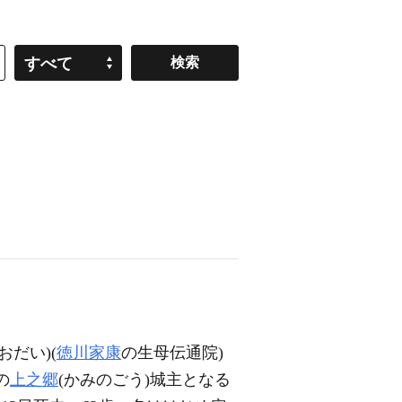
すべて
おだい)(
徳川家康
の生母伝通院)
の
上之郷
(かみのごう)城主となる