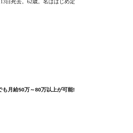
月13日死去。62歳。名ははじめ定
も月給50万～80万以上が可能!