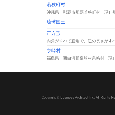
若狭町村
沖縄県：那覇市那覇若狭町村［現］那
琉球国王
正方形
内角がすべて直角で、辺の長さがすべ
泉崎村
福島県：西白河郡泉崎村泉崎村［現］
Copyright © Business Architect Inc. All Rights R