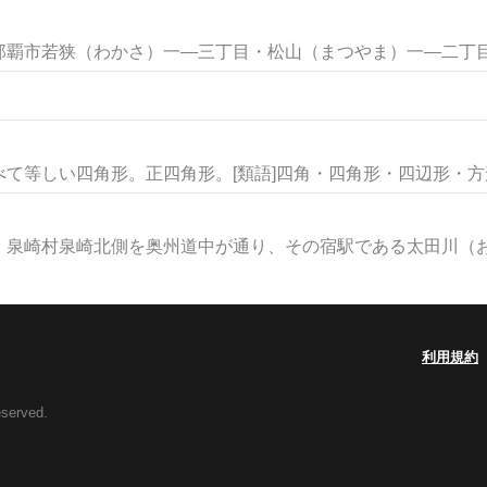
覇市若狭（わかさ）一―三丁目・松山（まつやま）一―二丁目那
て等しい四角形。正四角形。[類語]四角・四角形・四辺形・方形ほ
泉崎村泉崎北側を奥州道中が通り、その宿駅である太田川（おお
利用規約
eserved.