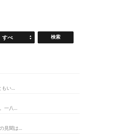
すべ
て
い...
八...
聞は...