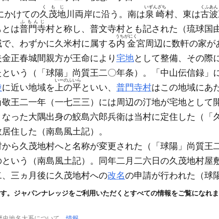
くもじ
いずんざち
くふあん
にかけての
久茂地
川両岸に沿う。南は
泉崎
村、東は
古波
ふもんじ
もとは
普門寺
村と称し、普文寺村とも記された
（琉球国
うちがにく
域で、わずかに久米村に属する
内金
宮周辺に数軒の家が
夫金正春城間親方が王命により
宅地
として整備、その際
たという
（「球陽」尚質王二〇年条）
。「中山伝信録」
いーのふいら
陵
に近い地域を
上の平
といい、
普門寺村
はこの地域にあ
尚敬王二一年
（一七三三）
には周辺の汀地が宅地として
となった大隅出身の鮫島六郎兵衛は当村に定住した
（「
数居住した
（南島風土記）
。
村から久茂地村へと名称が変更された
（「球陽」尚質王
のという
（南島風土記）
。同年二月二六日の久茂地村屋
二、三ヵ月後に久茂地村への
改名
の申請が行われた
（球
す。ジャパンナレッジをご利用いただくとすべての情報をご覧になれま
歴史地名大系について
情報