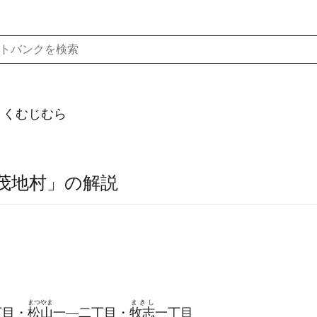
）くむじむら
茂地村」の解説
まつやま
まきし
丁目・
松山
一―二丁目・
牧志
一丁目