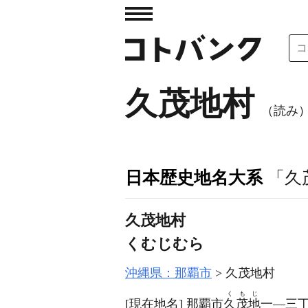
久茂地村
（読み
日本歴史地名大系
「久
久茂地村
くむじむら
沖縄県：那覇市
久茂地村
くもじ
[現在地名]
那覇市
久茂地
一―三