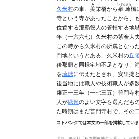
みー
いずんざち
久米村
の東、
美栄
橋から
泉崎
橋
寺という寺があったことから、
位置する那覇役人の管轄する地
年
（一六六七）
久米村の紫金大
この時から久米村の所属となっ
門地というとある。久米村の
丘
後那覇と同様宅地不足となり、
を
琉球
に伝えたとされ、安里掟
後当地には職人や技術職人が多
雍正一三年
（一七三五）
普門寺
人が
縁起
のよい文字を選んだも
た時期はまだ普門寺村で、その
コトバンクでは本文の一部を掲載していま
出典
平凡社「日本歴史地名大系」
日本