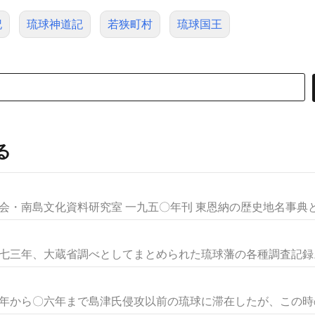
記
琉球神道記
若狭町村
琉球国王
る
会・南島文化資料研究室 一九五〇年刊 東恩納の歴史地名事典とも
八七三年、大蔵省調べとしてまとめられた琉球藩の各種調査記録。一
三年から〇六年まで島津氏侵攻以前の琉球に滞在したが、この時の見