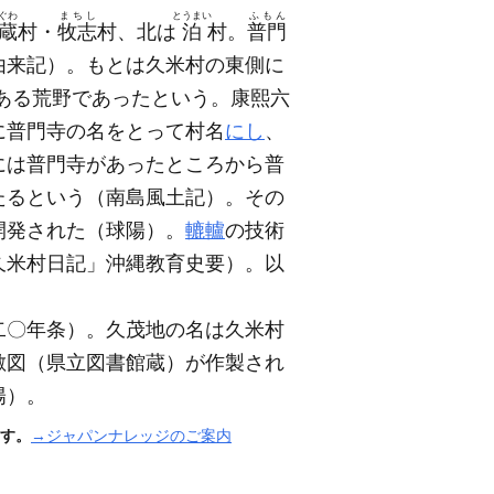
ぐわ
まちし
とうまい
ふもん
蔵
村・
牧志
村、北は
泊
村。
普門
由来記）
。もとは久米村の東側に
ある荒野であったという。康熙六
に普門寺の名をとって村名
にし
、
には普門寺があったところから普
たるという
（南島風土記）
。その
開発された
（球陽）
。
轆轤
の技術
久米村日記」沖縄教育史要）
。以
二〇年条）
。久茂地の名は久米村
敷図
（県立図書館蔵）
が作製され
陽）
。
す。
→ジャパンナレッジのご案内