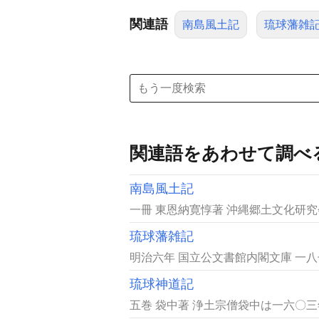
関連語
南島風土記
琉球藩雑
関連語をあわせて調べ
南島風土記
一冊 東恩納寛惇著 沖縄郷土文化研究
琉球藩雑記
明治六年 国立公文書館内閣文庫 一
琉球神道記
五巻 袋中著 浄土宗僧袋中は一六〇