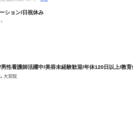
ーション/日祝休み
い
除!/男性看護師活躍中/美容未経験歓迎/年休120日以上/教
ム 大宮院