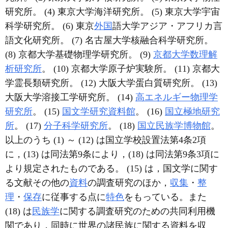
研究所。 (4) 東京大学海洋研究所。 (5) 東京大学宇宙
科学研究所。 (6) 東京
外国
語大学アジア・アフリカ言
語文化研究所。 (7) 名古屋大学核融合科学研究所。
(8) 京都大学基礎物理学研究所。 (9)
京都大学数理解
析研究所
。 (10) 京都大学原子炉実験所。 (11) 京都大
学霊長類研究所。 (12) 大阪大学蛋白質研究所。 (13)
大阪大学溶接工学研究所。 (14)
高エネルギー物理学
研究所
。 (15)
国文学研究資料館
。 (16)
国立極地研究
所
。 (17)
分子科学研究所
。 (18)
国立民族学博物館
。
以上のうち (1) ～ (12) は国立学校設置法第4条2項
に，(13) は同法第9条により，(18) は同法第9条3項に
より規定されたものである。 (15) は，国文学に関す
る文献その他の
資料
の調査研究のほか，
収集
・
整
理
・
保存
に従事する点に
特色
をもっている。また
(18) は
民族学
に関する調査研究のための共同利用機
関であり，同時に世界の諸民族に関する資料を収