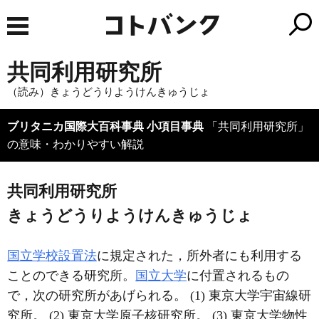
共同利用研究所
（読み）きょうどうりようけんきゅうじょ
ブリタニカ国際大百科事典 小項目事典
「共同利用研究所」
の意味・わかりやすい解説
共同利用研究所
きょうどうりようけんきゅうじょ
国立学校設置法
に規定された，所外者にも利用する
ことのできる研究所。
国立大学
に付置されるもの
で，次の研究所があげられる。 (1) 東京大学宇宙線研
究所。 (2) 東京大学原子核研究所。 (3) 東京大学物性