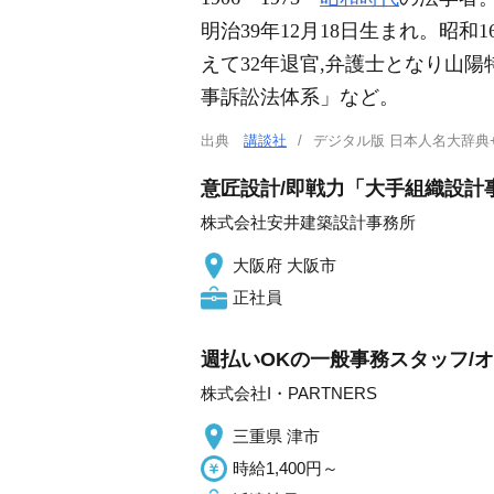
明治39年12月18日生まれ。昭
えて32年退官,弁護士となり山陽
事訴訟法体系」など。
出典
講談社
デジタル版 日本人名大辞典
意匠設計/即戦力「大手組織設計事
株式会社安井建築設計事務所
大阪府 大阪市
正社員
週払いOKの一般事務スタッフ/
株式会社I・PARTNERS
三重県 津市
時給1,400円～