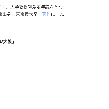
く。大学教授50歳定年説をとな
東京出身。東京帝大卒。
著作
に「民
率/大阪」