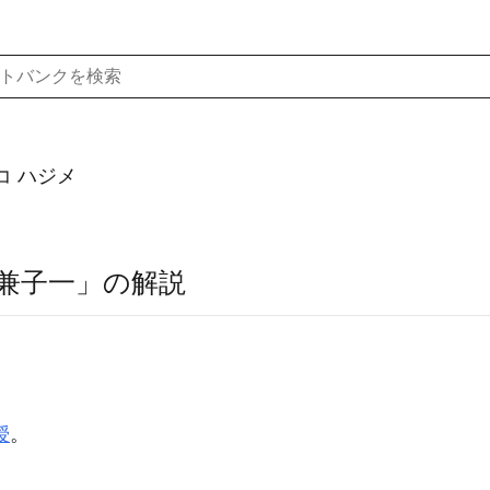
コ ハジメ
兼子一」の解説
授
。