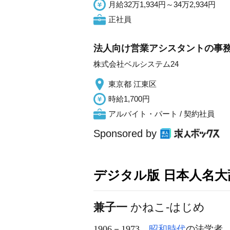
月給32万1,934円～34万2,934円
正社員
法人向け営業アシスタントの事務/土
株式会社ベルシステム24
東京都 江東区
時給1,700円
アルバイト・パート / 契約社員
Sponsored by
デジタル版 日本人名大辞
兼子一
かねこ-はじめ
1906－1973
昭和時代
の法学者