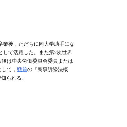
を卒業後，ただちに同大学助手にな
として活躍した。また第2次世界
官後は中央労働委員会委員または
として，
戦前
の『民事訴訟法概
) が知られる。