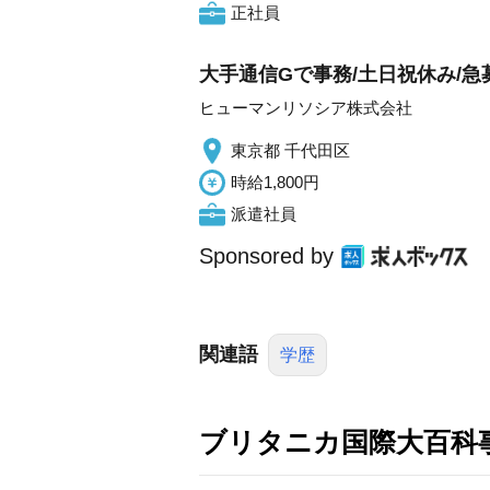
正社員
大手通信Gで事務/土日祝休み/急
ヒューマンリソシア株式会社
東京都 千代田区
時給1,800円
派遣社員
Sponsored by
関連語
学歴
ブリタニカ国際大百科