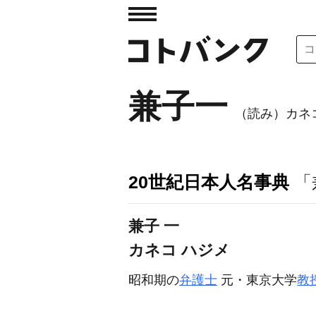
兼子一
（読み）カネ
20世紀日本人名事典
「
兼子 一
カネコ ハジメ
昭和期の
弁護士
元・東京大学
教