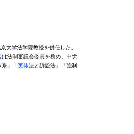
北京大学法学院教授を併任した。
後
は法制審議会委員を務め、中労
体系」「
実体法
と訴訟法」「強制