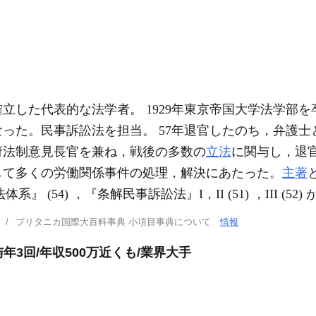
確立した代表的な法学者。 1929年東京帝国大学法学部
なった。民事訴訟法を担当。 57年退官したのち，弁護士
府法制意見長官を兼ね，戦後の多数の
立法
に関与し，退
して多くの労働関係事件の処理，解決にあたった。
主著
系』 (54) ，『条解民事訴訟法』I，II (51) ，III (52
ブリタニカ国際大百科事典 小項目事典について
情報
年3回/年収500万近くも/業界大手