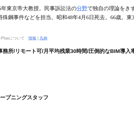
和16年東京帝大教授。民事訴訟法の
分野
で独自の理論をきず
特殊鋼事件などを担当。昭和48年4月6日死去。66歳。
+Plusについて
情報
|
凡例
務所/リモート可/月平均残業30時間/圧倒的なBIM導入
オープニングスタッフ