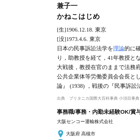
兼子一
かねこはじめ
[生]1906.12.18. 東京
[没]1973.4.6. 東京
日本の民事訴訟法学を
理論
的に
り，助教授を経て，41年教授と
大戦後，教授在官のままで法務
公共企業体等労働委員会会長と
論』 (1938) ，戦後の『民事訴訟法体
出典
ブリタニカ国際大百科事典 小項目事典
事務職/事務・内勤未経験OK/賞与
大阪センコー運輸株式会社
大阪府 高槻市