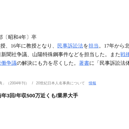
部〔昭和4年〕卒
授、16年に教授となり、
民事訴訟法
を
担当
。17年から
日新聞社争議、山陽特殊鋼事件などを担当した。また
戦
労働争議
の解決にも力を尽くした。
著書
に「民事訴訟法
」（2004年刊）
20世紀日本人名事典について
情報
年3回/年収500万近くも/業界大手