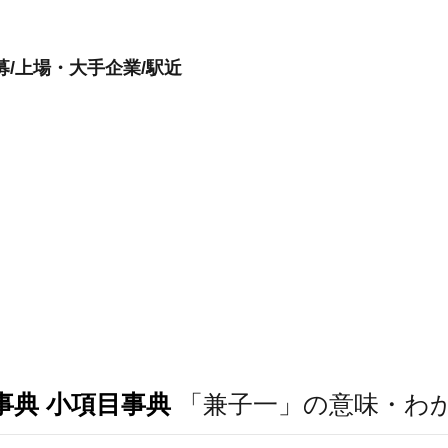
募/上場・大手企業/駅近
事典 小項目事典
「兼子一」の意味・わ