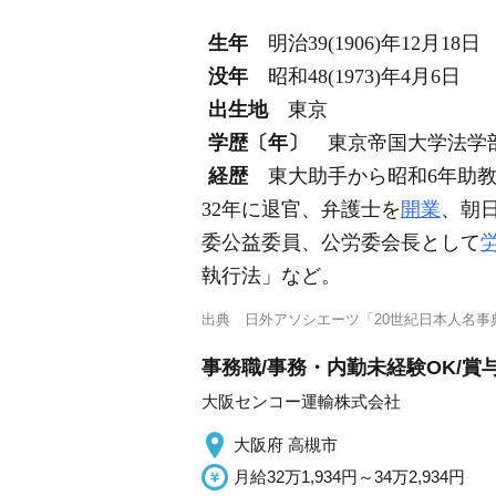
生年
明治39(1906)年12月18日
没年
昭和48(1973)年4月6日
出生地
東京
学歴〔年〕
東京帝国大学法学
経歴
東大助手から昭和6年助教
32年に退官、弁護士を
開業
、朝
委公益委員、公労委会長として
執行法」など。
出典
日外アソシエーツ「20世紀日本人名事典
事務職/事務・内勤未経験OK/賞与
大阪センコー運輸株式会社
大阪府 高槻市
月給32万1,934円～34万2,934円