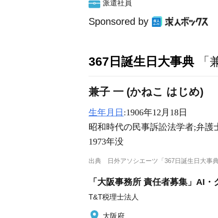
派遣社員
Sponsored by
367日誕生日大事典
「
兼子 一 (かねこ はじめ)
生年月日
:1906年12月18日
昭和時代の民事訴訟法学者;弁護
1973年没
出典
日外アソシエーツ「367日誕生日大事
「大阪事務所 責任者募集」AI
T&T税理士法人
大阪府